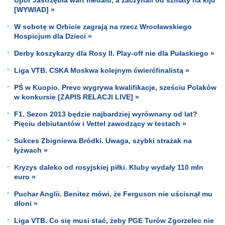
[WYWIAD] »
W sobotę w Orbicie zagrają na rzecz Wrocławskiego
Hospicjum dla Dzieci »
Derby koszykarzy dla Rosy II. Play-off nie dla Pułaskiego »
Liga VTB. CSKA Moskwa kolejnym ćwierćfinalistą »
PŚ w Kuopio. Prevc wygrywa kwalifikacje, sześciu Polaków
w konkursie [ZAPIS RELACJI LIVE] »
F1. Sezon 2013 będzie najbardziej wyrównany od lat?
Pięciu debiutantów i Vettel zawodzący w testach »
Sukces Zbigniewa Bródki. Uwaga, szybki strażak na
łyżwach »
Kryzys daleko od rosyjskiej piłki. Kluby wydały 110 mln
euro »
Puchar Anglii. Benitez mówi, że Ferguson nie uścisnął mu
dłoni »
Liga VTB. Co się musi stać, żeby PGE Turów Zgorzelec nie