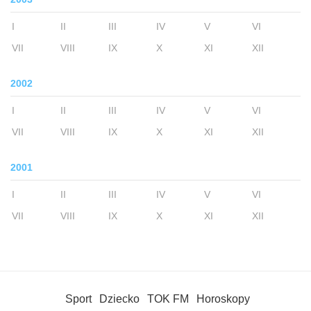
I
II
III
IV
V
VI
VII
VIII
IX
X
XI
XII
2002
I
II
III
IV
V
VI
VII
VIII
IX
X
XI
XII
2001
I
II
III
IV
V
VI
VII
VIII
IX
X
XI
XII
Sport
Dziecko
TOK FM
Horoskopy