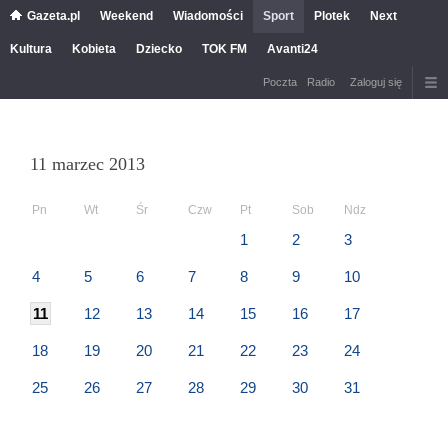
Gazeta.pl
Weekend
Wiadomości
Sport
Plotek
Next
Kultura
Kobieta
Dziecko
TOK FM
Avanti24
Poczta
Radio
Zaloguj się
11 marzec 2013
Pn
Wt
Śr
Czw
Pt
Sob
Ndz
1
2
3
4
5
6
7
8
9
10
11
12
13
14
15
16
17
18
19
20
21
22
23
24
25
26
27
28
29
30
31