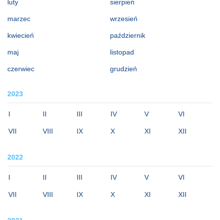
luty
sierpień
marzec
wrzesień
kwiecień
październik
maj
listopad
czerwiec
grudzień
2023
I
II
III
IV
V
VI
VII
VIII
IX
X
XI
XII
2022
I
II
III
IV
V
VI
VII
VIII
IX
X
XI
XII