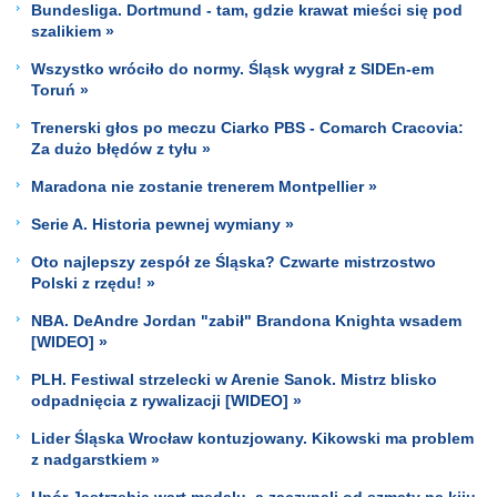
Bundesliga. Dortmund - tam, gdzie krawat mieści się pod
szalikiem »
Wszystko wróciło do normy. Śląsk wygrał z SIDEn-em
Toruń »
Trenerski głos po meczu Ciarko PBS - Comarch Cracovia:
Za dużo błędów z tyłu »
Maradona nie zostanie trenerem Montpellier »
Serie A. Historia pewnej wymiany »
Oto najlepszy zespół ze Śląska? Czwarte mistrzostwo
Polski z rzędu! »
NBA. DeAndre Jordan "zabił" Brandona Knighta wsadem
[WIDEO] »
PLH. Festiwal strzelecki w Arenie Sanok. Mistrz blisko
odpadnięcia z rywalizacji [WIDEO] »
Lider Śląska Wrocław kontuzjowany. Kikowski ma problem
z nadgarstkiem »
Upór Jastrzębia wart medalu, a zaczynali od szmaty na kiju