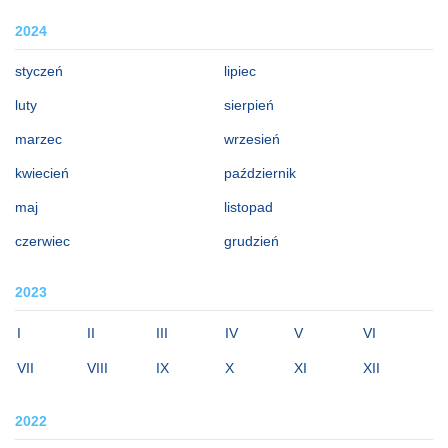
2024
styczeń
lipiec
luty
sierpień
marzec
wrzesień
kwiecień
październik
maj
listopad
czerwiec
grudzień
2023
I
II
III
IV
V
VI
VII
VIII
IX
X
XI
XII
2022