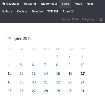
Gazeta.pl
Weekend
Wiadomości
Sport
Plotek
Next
Kultura
Kobieta
Dziecko
TOK FM
Avanti24
Poczta
Radio
Zaloguj się
17 lipiec 2011
Pn
Wt
Śr
Czw
Pt
Sob
Ndz
1
2
3
4
5
6
7
8
9
10
11
12
13
14
15
16
17
18
19
20
21
22
23
24
25
26
27
28
29
30
31