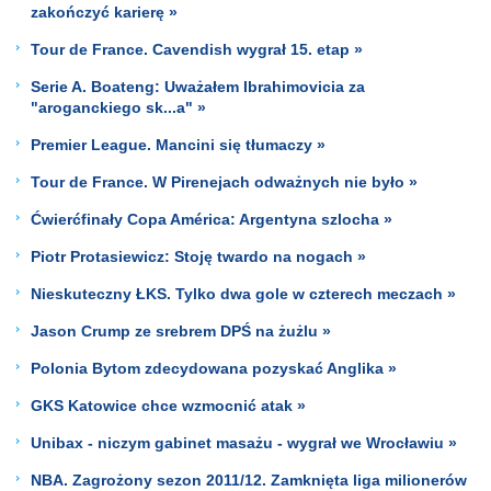
zakończyć karierę »
Tour de France. Cavendish wygrał 15. etap »
Serie A. Boateng: Uważałem Ibrahimovicia za
"aroganckiego sk...a" »
Premier League. Mancini się tłumaczy »
Tour de France. W Pirenejach odważnych nie było »
Ćwierćfinały Copa América: Argentyna szlocha »
Piotr Protasiewicz: Stoję twardo na nogach »
Nieskuteczny ŁKS. Tylko dwa gole w czterech meczach »
Jason Crump ze srebrem DPŚ na żużlu »
Polonia Bytom zdecydowana pozyskać Anglika »
GKS Katowice chce wzmocnić atak »
Unibax - niczym gabinet masażu - wygrał we Wrocławiu »
NBA. Zagrożony sezon 2011/12. Zamknięta liga milionerów