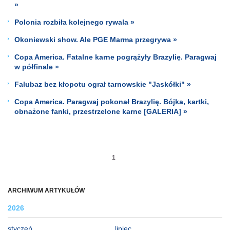
»
Polonia rozbiła kolejnego rywala »
Okoniewski show. Ale PGE Marma przegrywa »
Copa America. Fatalne karne pogrążyły Brazylię. Paragwaj
w półfinale »
Falubaz bez kłopotu ograł tarnowskie "Jaskółki" »
Copa America. Paragwaj pokonał Brazylię. Bójka, kartki,
obnażone fanki, przestrzelone karne [GALERIA] »
1
ARCHIWUM ARTYKUŁÓW
2026
styczeń
lipiec