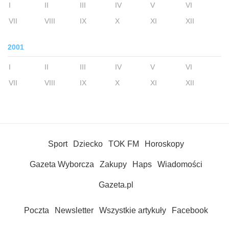
I
II
III
IV
V
VI
VII
VIII
IX
X
XI
XII
2001
I
II
III
IV
V
VI
VII
VIII
IX
X
XI
XII
Sport
Dziecko
TOK FM
Horoskopy
Gazeta Wyborcza
Zakupy
Haps
Wiadomości
Gazeta.pl
Poczta
Newsletter
Wszystkie artykuły
Facebook