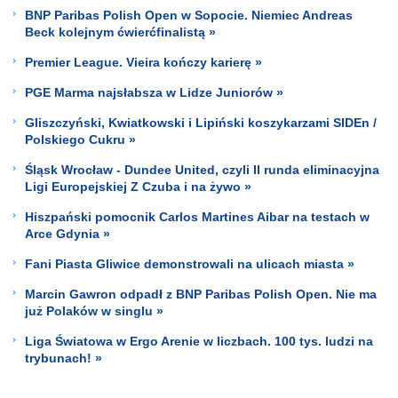
BNP Paribas Polish Open w Sopocie. Niemiec Andreas
Beck kolejnym ćwierćfinalistą »
Premier League. Vieira kończy karierę »
PGE Marma najsłabsza w Lidze Juniorów »
Gliszczyński, Kwiatkowski i Lipiński koszykarzami SIDEn /
Polskiego Cukru »
Śląsk Wrocław - Dundee United, czyli II runda eliminacyjna
Ligi Europejskiej Z Czuba i na żywo »
Hiszpański pomocnik Carlos Martines Aibar na testach w
Arce Gdynia »
Fani Piasta Gliwice demonstrowali na ulicach miasta »
Marcin Gawron odpadł z BNP Paribas Polish Open. Nie ma
już Polaków w singlu »
Liga Światowa w Ergo Arenie w liczbach. 100 tys. ludzi na
trybunach! »