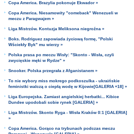
Copa America. Brazylia pokonuje Ekwador »
Copa America. Niesamowity "comeback" Wenezueli w
meczu z Paragwajem »
Liga Mistrzów. Kontuzja Meliksona niegroźna »
Boks. Rodriguez zapowiada życiową formę, "Polski
Wściekły Byk" mu wierzy »
Polska prasa po meczu Wisły: "Skonto - Wisła, czyli
zwycięskie męki w Rydze" »
Snooker. Polska przegrała z Afganistanem »
To nie wybory miss mokrego podkoszulka - ukraińskie
feministki walczą o ciepłą wodę w Kijowie[GALERIA +18] »
Liga Europejska. Zamiast angielskiej herbatki... Kibice
Dundee upodobali sobie rynek [GALERIA] »
Liga Mistrzów. Skonto Ryga - Wisła Kraków 0:1 [GALERIA]
»
Copa America. Gorąco na trybunach podczas meczu
Paragwaj - Wenezuela [GALERIA] »