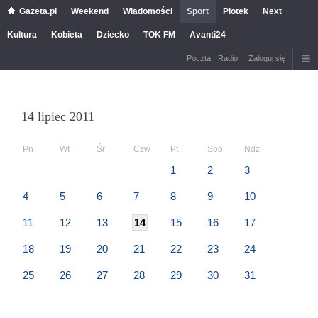
Gazeta.pl
Weekend
Wiadomości
Sport
Plotek
Next
Kultura
Kobieta
Dziecko
TOK FM
Avanti24
Poczta
Radio
Zaloguj się
14 lipiec 2011
Pn
Wt
Śr
Czw
Pt
Sob
Ndz
1
2
3
4
5
6
7
8
9
10
11
12
13
14
15
16
17
18
19
20
21
22
23
24
25
26
27
28
29
30
31