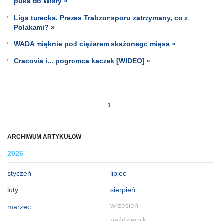
puka do Wisły »
Liga turecka. Prezes Trabzonsporu zatrzymany, co z
Polakami? »
WADA mięknie pod ciężarem skażonego mięsa »
Cracovia i... pogromca kaczek [WIDEO] »
1
ARCHIWUM ARTYKUŁÓW
2026
styczeń
lipiec
luty
sierpień
wrzesień
marzec
październik