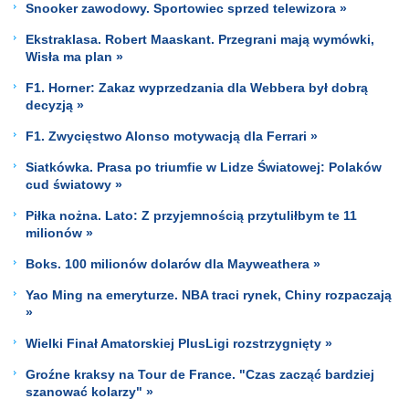
Snooker zawodowy. Sportowiec sprzed telewizora »
Ekstraklasa. Robert Maaskant. Przegrani mają wymówki,
Wisła ma plan »
F1. Horner: Zakaz wyprzedzania dla Webbera był dobrą
decyzją »
F1. Zwycięstwo Alonso motywacją dla Ferrari »
Siatkówka. Prasa po triumfie w Lidze Światowej: Polaków
cud światowy »
Piłka nożna. Lato: Z przyjemnością przytuliłbym te 11
milionów »
Boks. 100 milionów dolarów dla Mayweathera »
Yao Ming na emeryturze. NBA traci rynek, Chiny rozpaczają
»
Wielki Finał Amatorskiej PlusLigi rozstrzygnięty »
Groźne kraksy na Tour de France. "Czas zacząć bardziej
szanować kolarzy" »