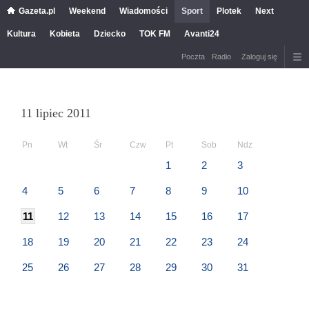
Gazeta.pl
Weekend
Wiadomości
Sport
Plotek
Next
Kultura
Kobieta
Dziecko
TOK FM
Avanti24
Poczta
Radio
Zaloguj się
11 lipiec 2011
Pn
Wt
Śr
Czw
Pt
Sob
Ndz
1
2
3
4
5
6
7
8
9
10
11
12
13
14
15
16
17
18
19
20
21
22
23
24
25
26
27
28
29
30
31