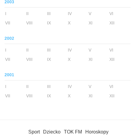
2003
I
II
III
IV
V
VI
VII
VIII
IX
X
XI
XII
2002
I
II
III
IV
V
VI
VII
VIII
IX
X
XI
XII
2001
I
II
III
IV
V
VI
VII
VIII
IX
X
XI
XII
Sport
Dziecko
TOK FM
Horoskopy