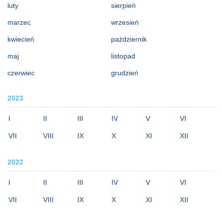
luty
sierpień
marzec
wrzesień
kwiecień
październik
maj
listopad
czerwiec
grudzień
2023
I
II
III
IV
V
VI
VII
VIII
IX
X
XI
XII
2022
I
II
III
IV
V
VI
VII
VIII
IX
X
XI
XII