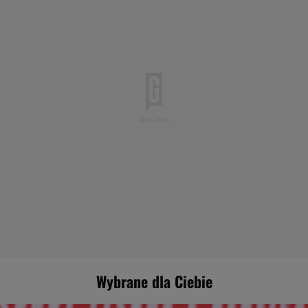
10:57
Złe wieści dla Milika. Włosi nie zostawili na nim suchej
nitki po meczu
SERIA A
10:41
Fatalne wieści ws. Bednarka. Oto jego sytuacja przed
meczem Porto
PIŁKA NOŻNA
10:34
Rewolucja w pokazywaniu lekkoatletek. Swoboda mówi
wprost
LEKKOATLETYKA
10:09
Siemieniec nagle przeprosił Vukovicia. "Ja za to nie
odpowiadam"
EKSTRAKLASA
09:53
GKS Katowice wyraźnie słabszy od Hapoelu, a tu takie
słowa trenera
LIGA KONFERENCJI
09:50
Pazdan przejechał się po Wieczystej. Dlatego odszedł
EKSTRAKLASA
09:40
Wytypowaliśmy wyniki 3. kolejki Ekstraklasy.
Legia czeka na to 11 lat
SUBSKRYPCJA
09:28
Trener Benfiki ogłasza ws. Kamińskiego. "To nie była
łatwa decyzja"
LIGA EUROPY
09:11
Tak Zbigniew Boniek podsumował występy polskich
drużyn w Europie
LIGA EUROPY
08:45
Wybrane dla Ciebie
Kostiuk zabrała głos przed meczem ze Świątek. "Jestem
ciekawa..."
TENIS