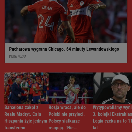
Pucharowa wygrana Chicago. 64 minuty Lewandowskiego
PIŁKA NOŻNA
Barcelona zakpi z
Rosja wraca, ale do
Wytypowaliśmy wyni
Realu Madryt. Cała
Polski nie przyleci.
3. kolejki Ekstraklas
Hiszpania żyje jednym
Polscy siatkarze
Legia czeka na to 1
transferem
reagują. "Nie
lat