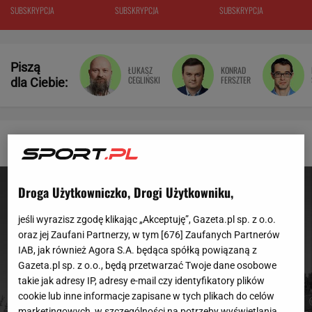
rozumiem"
SUBSKRYPCJA
SUBSKRYPCJA
SUBSKRYPCJA
Piszą
ŁUKASZ
KONRAD
CEGLIŃSKI
FERSZTER
dla Ciebie:
Sport.pl - wiadomości sportowe
Droga Użytkowniczko, Drogi Użytkowniku,
jeśli wyrazisz zgodę klikając „Akceptuję”, Gazeta.pl sp. z o.o.
oraz jej Zaufani Partnerzy, w tym [
676
] Zaufanych Partnerów
IAB, jak również Agora S.A. będąca spółką powiązaną z
Gazeta.pl sp. z o.o., będą przetwarzać Twoje dane osobowe
takie jak adresy IP, adresy e-mail czy identyfikatory plików
cookie lub inne informacje zapisane w tych plikach do celów
marketingowych, w szczególności na potrzeby wyświetlania