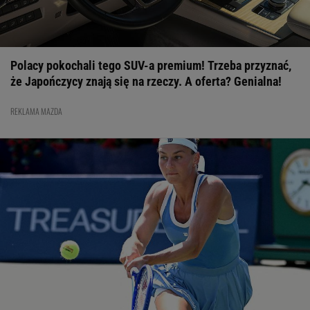
pozostawili złudzeń
LIGA KONFERENCJI
21:43
Eksperci nie mieli litości po meczach Rakowa i Lecha w
Europie
LIGA EUROPY
21:30
Aż oczy bolały... Tuż po meczu piłkarze Lecha
Polacy pokochali tego SUV-a premium! Trzeba przyznać,
podeszli do kibiców. "Słuchajcie!"
SUBSKRYPCJA
że Japończycy znają się na rzeczy. A oferta? Genialna!
21:21
Demolka w meczu potencjalnych rywali Rakowa. Siedem
goli na Litwie
LIGA KONFERENCJI
REKLAMA MAZDA
21:01
Męczarnie Rakowa. W Szwecji będzie arcytrudno. A już
się cieszyli...
LIGA KONFERENCJI
20:57
Lech uniknął totalnej kompromitacji. Zdecydował gol w
81. minucie
LIGA EUROPY
20:52
W tym klubie będzie grał Vinicius Junior. To już
oficjalne
LA LIGA