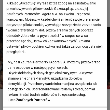
Cały świat widział, jak Switolina potraktowała rywalkę po
Klikając „Akceptuję” wyrażasz też zgodę na zainstalowanie i
meczu
przechowywanie plików cookie Gazeta.pl sp. z o.o., jej
Zaufanych Partnerów i Agora S.A. na Twoim urządzeniu
TENIS
końcowym. Możesz w każdej chwili zmienić swoje preferencje
dotyczące plików cookie, wywołując narzędzie do zarządzania
twoimi preferencjami dot. przetwarzania danych poprzez
odnośnik „Ustawienia prywatności ” w stopce serwisu i
przechodząc do „Ustawień Zaawansowanych”. Zmiana
ustawień plików cookie możliwa jest także za pomocą ustawień
przeglądarki.
My, nasi Zaufani Partnerzy i Agora S.A. możemy przetwarzać
dane osobowe w następujących celach:
Użycie dokładnych danych geolokalizacyjnych. Aktywne
skanowanie charakterystyki urządzenia do celów
identyfikacji. Przechowywanie informacji na urządzeniu lub
dostęp do nich. Spersonalizowane reklamy i treści, pomiar
reklam i treści, badnie odbiorców i ulepszanie usług.
Brat Grbicia radzi mu nie wracać do Serbii. "To
Lista Zaufanych Partnerów
przerażające"