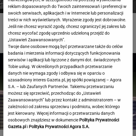
reklam dopasowanych do Twoich zainteresowań i preferencji w
swoich serwisach, aplikacjach i w Internecie lub personalizacji
treści w nich wyświetlanych. Wyrażenie zgody jest dobrowolne.
Polska firma sponsorem FC Porto! "Nie mogliśmy
Jeśli nie chcesz wyrazić zgody, chcesz ograniczyć jej zakres lub
nie wykorzystać okazji"
chcesz wycofać zgodę uprzednio udzieloną przejdź do
„Ustawień Zaawansowanych”.
PIŁKA NOŻNA
Twoje dane osobowe mogą być przetwarzane także do celów
badania i mierzenia informacji dotyczących funkcjonowania
serwisów i aplikacji lub łączone z danymi dot. świadczonych
Tobie usług. W określonych przypadkach przetwarzanie
danych nie wymaga zgody i odbywa się w oparciu o
uzasadniony interes Gazeta.pl, jej spółki powiązanej – Agora
S.A. – lub Zaufanych Partnerów. Takiemu przetwarzaniu
możesz się sprzeciwić, przechodząc do „Ustawień
Zaawansowanych” lub przez kontakt z administratorem – w
zależności od zakresu sprzeciwu i podmiotu, wobec którego
jest kierowany. Więcej informacji o przetwarzaniu danych
osobowych znajdziesz w dokumencie
Polityka Prywatności
Gazeta.pl
i
Polityka Prywatności Agora S.A.