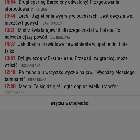
14:04
Drugi sparing Barcelony odwołany! Przygotowania
storpedowane
LA LIGA
13:44
Lech i Jagiellonia wygrały w pucharach. Jest decyzja ws.
meczów ligowych
EKSTRAKLASA
13:21
Mistrz świata ujawnił, dlaczego został w Polsce. To
najważniejszy powód
EKSTRAKLASA
14:37
Jak dbać o prawidłowe nawodnienie w upalne dni i nie
tylko.
13:01
Był gwiazdą w Ekstraklasie. Przepadł za granicą, może
wrócić
EKSTRAKLASA
12:49
Po mundialu wszystko wyszło na jaw. "Wysadzę Messiego
bombami"
PIŁKA NOŻNA
12:08
Media: To się dzieje! Legia dopina wielki transfer
EKSTRAKLASA
11:56
Złe wieści dla Kamińskiego po meczu Benfiki
PIŁKA NOŻNA
WIĘCEJ WIADOMOŚCI
11:29
Polka próbowała przepłynąć Bałtyk wpław. Oto do czego
to doprowadziło
11:13
Media: A jednak! To koniec sagi z Alavarezem
LA LIGA
11:04
Barcelona zakpi z Realu Madryt. Cała
Hiszpania żyje jednym transferem
SUBSKRYPCJA