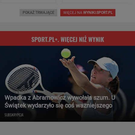
POKAŻ TRWAJĄCE
WIĘCEJ NA
WYNIKI.SPORT.PL
SPORT.PL+. WIĘCEJ NIŻ WYNIK
Wpadka z Abramowicz wywołała szum. U
Świątek wydarzyło się coś ważniejszego
SUBSKRYPCJA