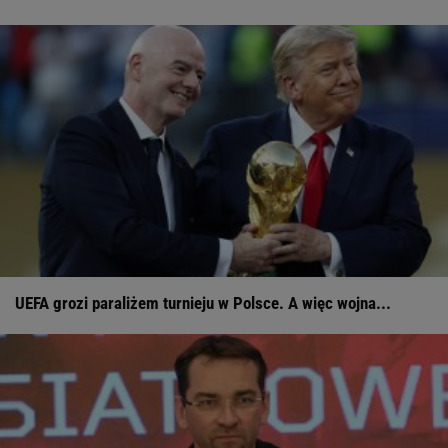
UEFA grozi paraliżem turnieju w Polsce. A więc wojna...