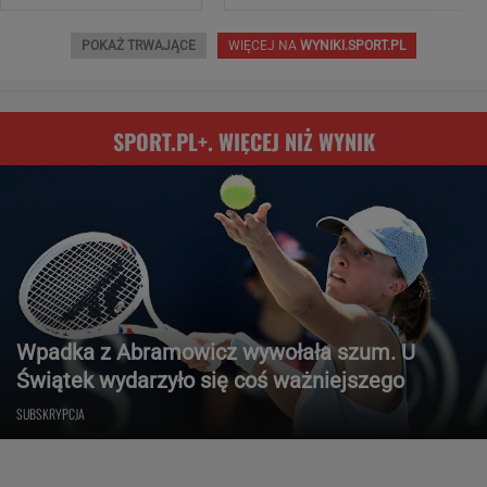
POKAŻ TRWAJĄCE
WIĘCEJ NA
WYNIKI.SPORT.PL
SPORT.PL+. WIĘCEJ NIŻ WYNIK
Wpadka z Abramowicz wywołała szum. U
Świątek wydarzyło się coś ważniejszego
SUBSKRYPCJA