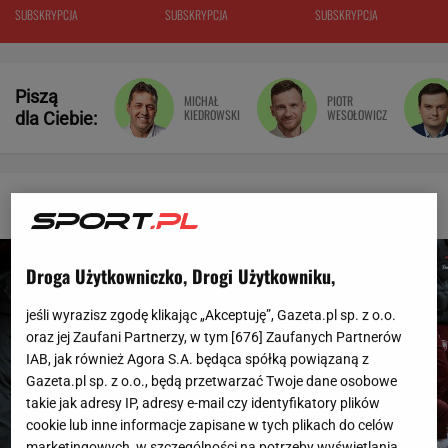
rozumiem"
SUBSKRYPCJA
SUBSKRYPCJA
SUBSKRYPCJA
Piszą
MICHAŁ
PIOTR
KIEDROWSKI
WESOŁOWICZ
dla Ciebie:
Sport.pl - wiadomości sportowe
Droga Użytkowniczko, Drogi Użytkowniku,
jeśli wyrazisz zgodę klikając „Akceptuję”, Gazeta.pl sp. z o.o.
oraz jej Zaufani Partnerzy, w tym [
676
] Zaufanych Partnerów
IAB, jak również Agora S.A. będąca spółką powiązaną z
Gazeta.pl sp. z o.o., będą przetwarzać Twoje dane osobowe
takie jak adresy IP, adresy e-mail czy identyfikatory plików
cookie lub inne informacje zapisane w tych plikach do celów
marketingowych, w szczególności na potrzeby wyświetlania