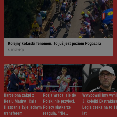
Kolejny kolarski fenomen. To już jest poziom Pogacara
SUBSKRYPCJA
Barcelona zakpi z
Rosja wraca, ale do
Wytypowaliśmy wyni
Realu Madryt. Cała
Polski nie przyleci.
3. kolejki Ekstraklas
Hiszpania żyje jednym
Polscy siatkarze
Legia czeka na to 1
transferem
reagują. "Nie
lat