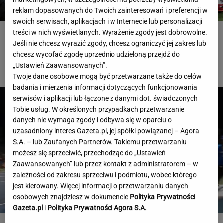
reklam dopasowanych do Twoich zainteresowań i preferencji w
swoich serwisach, aplikacjach i w Internecie lub personalizacji
treści w nich wyświetlanych. Wyrażenie zgody jest dobrowolne.
Ależ wieści ws. Bułki. W gigancie zastąpi mistrza
Jeśli nie chcesz wyrazić zgody, chcesz ograniczyć jej zakres lub
świata
chcesz wycofać zgodę uprzednio udzieloną przejdź do
„Ustawień Zaawansowanych”.
LIGUE 1
Twoje dane osobowe mogą być przetwarzane także do celów
badania i mierzenia informacji dotyczących funkcjonowania
serwisów i aplikacji lub łączone z danymi dot. świadczonych
Tobie usług. W określonych przypadkach przetwarzanie
danych nie wymaga zgody i odbywa się w oparciu o
uzasadniony interes Gazeta.pl, jej spółki powiązanej – Agora
S.A. – lub Zaufanych Partnerów. Takiemu przetwarzaniu
możesz się sprzeciwić, przechodząc do „Ustawień
Zaawansowanych” lub przez kontakt z administratorem – w
zależności od zakresu sprzeciwu i podmiotu, wobec którego
jest kierowany. Więcej informacji o przetwarzaniu danych
osobowych znajdziesz w dokumencie
Polityka Prywatności
Gazeta.pl
i
Polityka Prywatności Agora S.A.