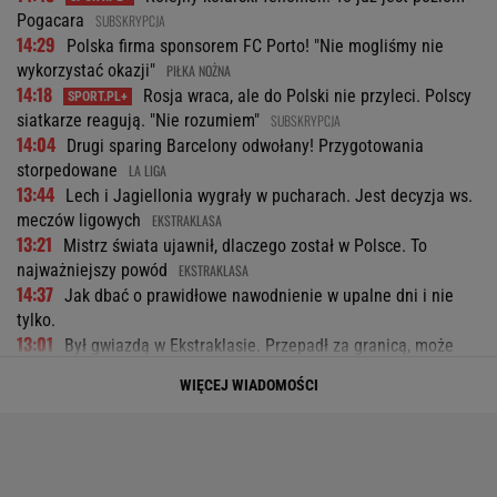
Pogacara
SUBSKRYPCJA
14:29
Polska firma sponsorem FC Porto! "Nie mogliśmy nie
wykorzystać okazji"
PIŁKA NOŻNA
14:18
Rosja wraca, ale do Polski nie przyleci. Polscy
siatkarze reagują. "Nie rozumiem"
SUBSKRYPCJA
14:04
Drugi sparing Barcelony odwołany! Przygotowania
storpedowane
LA LIGA
13:44
Lech i Jagiellonia wygrały w pucharach. Jest decyzja ws.
meczów ligowych
EKSTRAKLASA
13:21
Mistrz świata ujawnił, dlaczego został w Polsce. To
najważniejszy powód
EKSTRAKLASA
14:37
Jak dbać o prawidłowe nawodnienie w upalne dni i nie
tylko.
13:01
Był gwiazdą w Ekstraklasie. Przepadł za granicą, może
wrócić
EKSTRAKLASA
WIĘCEJ WIADOMOŚCI
12:49
Po mundialu wszystko wyszło na jaw. "Wysadzę Messiego
bombami"
PIŁKA NOŻNA
12:08
Media: To się dzieje! Legia dopina wielki transfer
EKSTRAKLASA
11:56
Złe wieści dla Kamińskiego po meczu Benfiki
PIŁKA NOŻNA