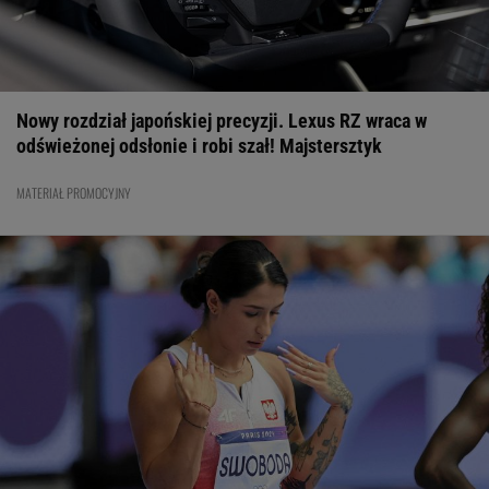
TENIS
22:15
Polski sędzia przerwał mecz po 17 minutach! Pogodowy
armagedon
LIGA EUROPY
22:00
Tak zagrał potencjalny rywal Lecha. Błyskawiczna
reakcja na porażkę 0:6
LIGA EUROPY
Nowy rozdział japońskiej precyzji. Lexus RZ wraca w
21:58
GKS będzie potrzebował cudu w rewanżu! Rywale nie
odświeżonej odsłonie i robi szał! Majstersztyk
pozostawili złudzeń
LIGA KONFERENCJI
21:43
Eksperci nie mieli litości po meczach Rakowa i Lecha w
MATERIAŁ PROMOCYJNY
Europie
LIGA EUROPY
21:30
Aż oczy bolały... Tuż po meczu piłkarze Lecha
podeszli do kibiców. "Słuchajcie!"
SUBSKRYPCJA
21:21
Demolka w meczu potencjalnych rywali Rakowa. Siedem
goli na Litwie
LIGA KONFERENCJI