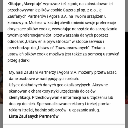
Cały świat widział, jak Switolina potraktowała rywalkę po
Klikając „Akceptuję” wyrażasz też zgodę na zainstalowanie i
meczu
przechowywanie plików cookie Gazeta.pl sp. z o.o., jej
Zaufanych Partnerów i Agora S.A. na Twoim urządzeniu
TENIS
końcowym. Możesz w każdej chwili zmienić swoje preferencje
dotyczące plików cookie, wywołując narzędzie do zarządzania
twoimi preferencjami dot. przetwarzania danych poprzez
odnośnik „Ustawienia prywatności ” w stopce serwisu i
przechodząc do „Ustawień Zaawansowanych”. Zmiana
ustawień plików cookie możliwa jest także za pomocą ustawień
przeglądarki.
My, nasi Zaufani Partnerzy i Agora S.A. możemy przetwarzać
dane osobowe w następujących celach:
Użycie dokładnych danych geolokalizacyjnych. Aktywne
skanowanie charakterystyki urządzenia do celów
identyfikacji. Przechowywanie informacji na urządzeniu lub
dostęp do nich. Spersonalizowane reklamy i treści, pomiar
reklam i treści, badnie odbiorców i ulepszanie usług.
Brat Grbicia radzi mu nie wracać do Serbii. "To
Lista Zaufanych Partnerów
przerażające"