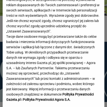
reklam dopasowanych do Twoich zainteresowań i preferencji w
swoich serwisach, aplikacjach i w Internecie lub personalizacji
treści w nich wyświetlanych. Wyrażenie zgody jest dobrowolne.
Jeśli nie chcesz wyrazić zgody, chcesz ograniczyć jej zakres lub
Pudło sezonu i cztery gole. Co za mecz w Radomiu
chcesz wycofać zgodę uprzednio udzieloną przejdź do
„Ustawień Zaawansowanych”.
EKSTRAKLASA
Twoje dane osobowe mogą być przetwarzane także do celów
badania i mierzenia informacji dotyczących funkcjonowania
serwisów i aplikacji lub łączone z danymi dot. świadczonych
Tobie usług. W określonych przypadkach przetwarzanie
danych nie wymaga zgody i odbywa się w oparciu o
uzasadniony interes Gazeta.pl, jej spółki powiązanej – Agora
S.A. – lub Zaufanych Partnerów. Takiemu przetwarzaniu
możesz się sprzeciwić, przechodząc do „Ustawień
Zaawansowanych” lub przez kontakt z administratorem – w
zależności od zakresu sprzeciwu i podmiotu, wobec którego
jest kierowany. Więcej informacji o przetwarzaniu danych
osobowych znajdziesz w dokumencie
Polityka Prywatności
Gazeta.pl
i
Polityka Prywatności Agora S.A.