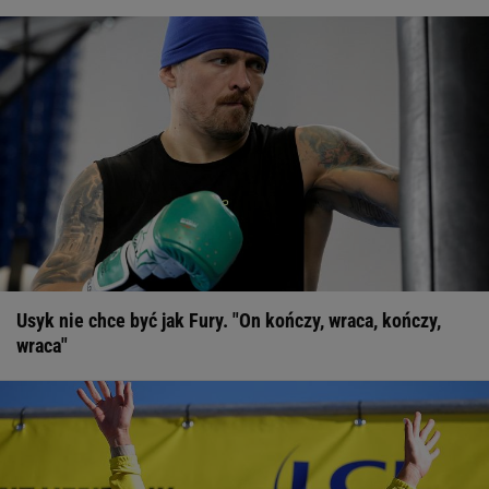
09:58
Tak Świątek zareagowała na sukces Niewiadomej-
Phinney
KOLARSTWO
09:46
Niewiadoma ujawnia, co stało się na trasie TdF. Poleciały
łzy
KOLARSTWO
09:39
Kolejny mecz Ekstraklasy przełożony!
EKSTRAKLASA
09:17
Koniec Messiego w reprezentacji? Prezes federacji
przemówił
PIŁKA NOŻNA
08:59
Złe wieści dla kadry siatkarek. Polska gwiazda wypadła z
ME
SIATKÓWKA
08:45
Zaskakująca szansa dla Milika? "Może okazać się dziką
kartą"
SERIA A
08:39
O której gra dzisiaj Świątek? Gdzie oglądać mecz z
Kostiuk? [Transmisja]
TENIS
Usyk nie chce być jak Fury. "On kończy, wraca, kończy,
08:30
Kapitan odchodzi z Barcelony! Będzie transfer do
wraca"
giganta
LA LIGA
08:17
Wielki bieg Anastazji Kuś na 400 metrów. Polka
mistrzynią świata juniorek!
LEKKOATLETYKA
07:59
Morderczy bój Eali w Toronto! Ponad dwie i pół godziny
TENIS
07:42
Demolka w meczu Gauff w Toronto. Później zaczęły się