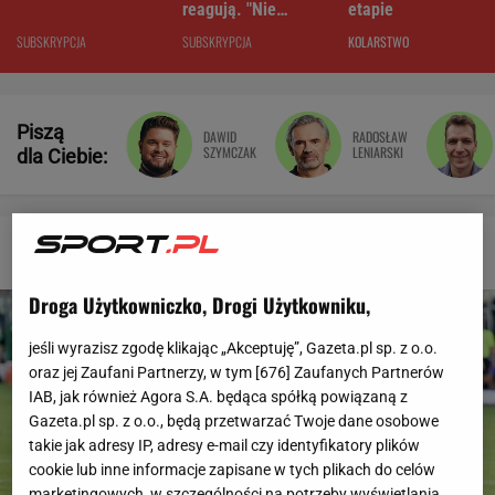
reagują. "Nie
etapie
rozumiem"
SUBSKRYPCJA
SUBSKRYPCJA
KOLARSTWO
Piszą
DAWID
RADOSŁAW
SZYMCZAK
LENIARSKI
dla Ciebie:
Sport.pl - wiadomości sportowe
Droga Użytkowniczko, Drogi Użytkowniku,
jeśli wyrazisz zgodę klikając „Akceptuję”, Gazeta.pl sp. z o.o.
oraz jej Zaufani Partnerzy, w tym [
676
] Zaufanych Partnerów
IAB, jak również Agora S.A. będąca spółką powiązaną z
Gazeta.pl sp. z o.o., będą przetwarzać Twoje dane osobowe
takie jak adresy IP, adresy e-mail czy identyfikatory plików
cookie lub inne informacje zapisane w tych plikach do celów
marketingowych, w szczególności na potrzeby wyświetlania