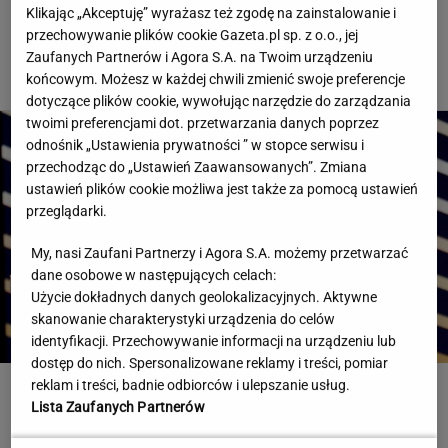
Rozstrzygnęli mecz Igi Świątek z Kostiuk. Koniec w
Klikając „Akceptuję” wyrażasz też zgodę na zainstalowanie i
trzech setach
przechowywanie plików cookie Gazeta.pl sp. z o.o., jej
Zaufanych Partnerów i Agora S.A. na Twoim urządzeniu
TENIS
końcowym. Możesz w każdej chwili zmienić swoje preferencje
dotyczące plików cookie, wywołując narzędzie do zarządzania
twoimi preferencjami dot. przetwarzania danych poprzez
odnośnik „Ustawienia prywatności ” w stopce serwisu i
przechodząc do „Ustawień Zaawansowanych”. Zmiana
ustawień plików cookie możliwa jest także za pomocą ustawień
przeglądarki.
My, nasi Zaufani Partnerzy i Agora S.A. możemy przetwarzać
dane osobowe w następujących celach:
Użycie dokładnych danych geolokalizacyjnych. Aktywne
skanowanie charakterystyki urządzenia do celów
identyfikacji. Przechowywanie informacji na urządzeniu lub
dostęp do nich. Spersonalizowane reklamy i treści, pomiar
reklam i treści, badnie odbiorców i ulepszanie usług.
Wrze wokół Infantino. Tyle zapłaciła UEFA za jego romans
Lista Zaufanych Partnerów
PIŁKA NOŻNA