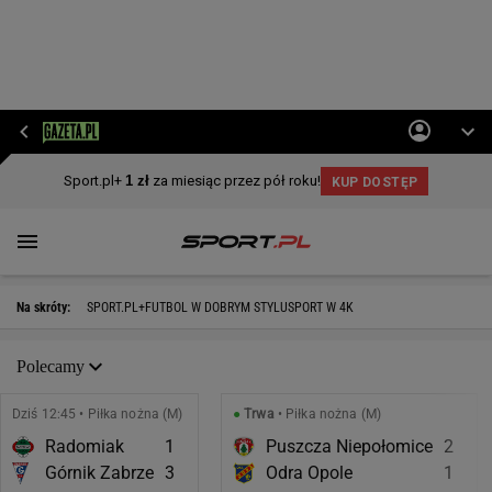
Na skróty:
SPORT.PL+
FUTBOL W DOBRYM STYLU
SPORT W 4K
Polecamy
Dziś 12:45 • Piłka nożna (M)
●
Trwa
• Piłka nożna (M)
Radomiak
1
Puszcza Niepołomice
2
Górnik Zabrze
3
Odra Opole
1