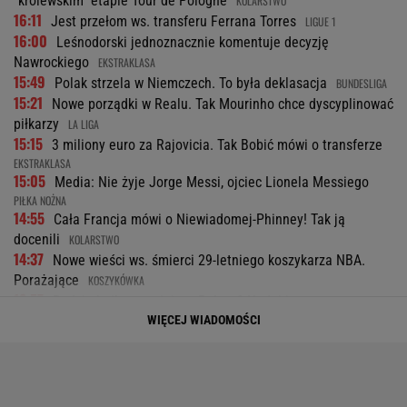
"królewskim" etapie Tour de Pologne
KOLARSTWO
16:11
Jest przełom ws. transferu Ferrana Torres
LIGUE 1
16:00
Leśnodorski jednoznacznie komentuje decyzję
Nawrockiego
EKSTRAKLASA
15:49
Polak strzela w Niemczech. To była deklasacja
BUNDESLIGA
15:21
Nowe porządki w Realu. Tak Mourinho chce dyscyplinować
piłkarzy
LA LIGA
15:15
3 miliony euro za Rajovicia. Tak Bobić mówi o transferze
EKSTRAKLASA
15:05
Media: Nie żyje Jorge Messi, ojciec Lionela Messiego
PIŁKA NOŻNA
14:55
Cała Francja mówi o Niewiadomej-Phinney! Tak ją
docenili
KOLARSTWO
14:37
Nowe wieści ws. śmierci 29-letniego koszykarza NBA.
Porażające
KOSZYKÓWKA
13:57
Będzie bojkot turnieju w Polsce? Nadal jest gorąco
PIŁKA
NOŻNA
WIĘCEJ WIADOMOŚCI
13:33
Kuś przemówiła po zdobyciu złota na MŚ! "Cały czas
czułam"
LEKKOATLETYKA
13:31
Usyk nie chce być jak Fury. "On kończy, wraca, kończy,
wraca"
BOKS