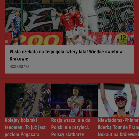
Wisła czekała na tego gola cztery lata! Wielkie święto w
Krakowie
EKSTRAKLASA
Kolejny kolarski
Rosja wraca, ale do
Niewiadoma-Phinne
fenomen. To już jest
Polski nie przyleci.
liderką Tour de Fran
poziom Pogacara
Polscy siatkarze
Nokaut na królewsk