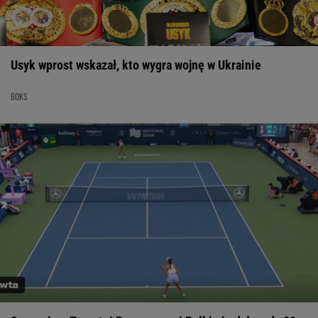
Usyk wprost wskazał, kto wygra wojnę w Ukrainie
BOKS