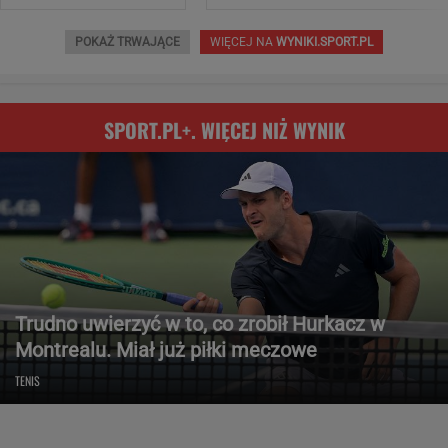
POKAŻ TRWAJĄCE
WIĘCEJ NA
WYNIKI.SPORT.PL
SPORT.PL+. WIĘCEJ NIŻ WYNIK
Trudno uwierzyć w to, co zrobił Hurkacz w
Montrealu. Miał już piłki meczowe
TENIS