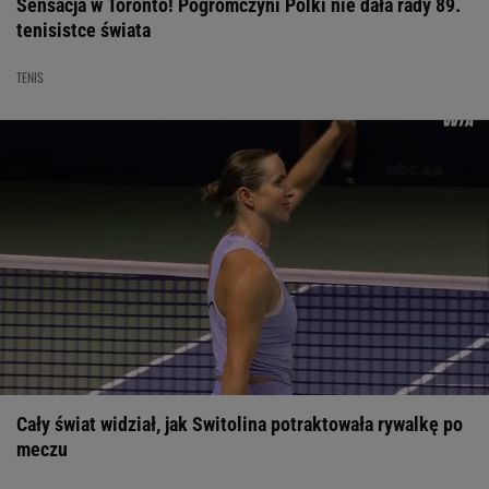
Sensacja w Toronto! Pogromczyni Polki nie dała rady 89.
tenisistce świata
TENIS
Cały świat widział, jak Switolina potraktowała rywalkę po
meczu