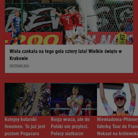
Wisła czekała na tego gola cztery lata! Wielkie święto w
Krakowie
EKSTRAKLASA
Kolejny kolarski
Rosja wraca, ale do
Niewiadoma-Phinne
fenomen. To już jest
Polski nie przyleci.
liderką Tour de Fran
poziom Pogacara
Polscy siatkarze
Nokaut na królewsk