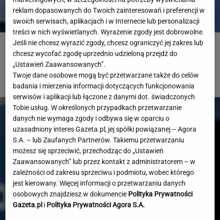
reklam dopasowanych do Twoich zainteresowań i preferencji w
swoich serwisach, aplikacjach i w Internecie lub personalizacji
treści w nich wyświetlanych. Wyrażenie zgody jest dobrowolne.
Jeśli nie chcesz wyrazić zgody, chcesz ograniczyć jej zakres lub
Pilne wieści z Toronto! Znamy godzinę meczu Iga Świątek
chcesz wycofać zgodę uprzednio udzieloną przejdź do
- Marta Kostiuk
„Ustawień Zaawansowanych”.
Twoje dane osobowe mogą być przetwarzane także do celów
TENIS
badania i mierzenia informacji dotyczących funkcjonowania
serwisów i aplikacji lub łączone z danymi dot. świadczonych
Tobie usług. W określonych przypadkach przetwarzanie
danych nie wymaga zgody i odbywa się w oparciu o
uzasadniony interes Gazeta.pl, jej spółki powiązanej – Agora
S.A. – lub Zaufanych Partnerów. Takiemu przetwarzaniu
możesz się sprzeciwić, przechodząc do „Ustawień
Zaawansowanych” lub przez kontakt z administratorem – w
zależności od zakresu sprzeciwu i podmiotu, wobec którego
jest kierowany. Więcej informacji o przetwarzaniu danych
osobowych znajdziesz w dokumencie
Polityka Prywatności
Gazeta.pl
i
Polityka Prywatności Agora S.A.