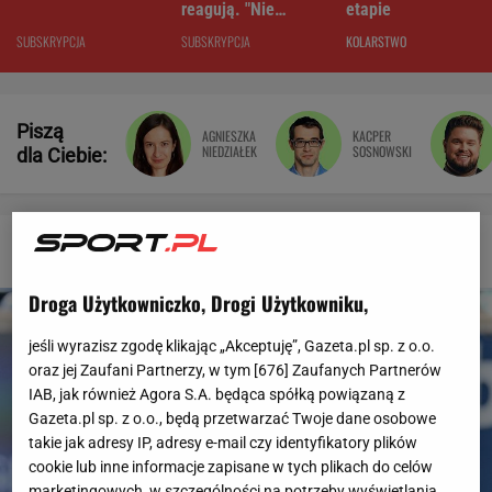
reagują. "Nie
etapie
rozumiem"
SUBSKRYPCJA
SUBSKRYPCJA
KOLARSTWO
Piszą
AGNIESZKA
KACPER
NIEDZIAŁEK
SOSNOWSKI
dla Ciebie:
Sport.pl - wiadomości sportowe
Droga Użytkowniczko, Drogi Użytkowniku,
jeśli wyrazisz zgodę klikając „Akceptuję”, Gazeta.pl sp. z o.o.
oraz jej Zaufani Partnerzy, w tym [
676
] Zaufanych Partnerów
IAB, jak również Agora S.A. będąca spółką powiązaną z
Gazeta.pl sp. z o.o., będą przetwarzać Twoje dane osobowe
takie jak adresy IP, adresy e-mail czy identyfikatory plików
cookie lub inne informacje zapisane w tych plikach do celów
marketingowych, w szczególności na potrzeby wyświetlania