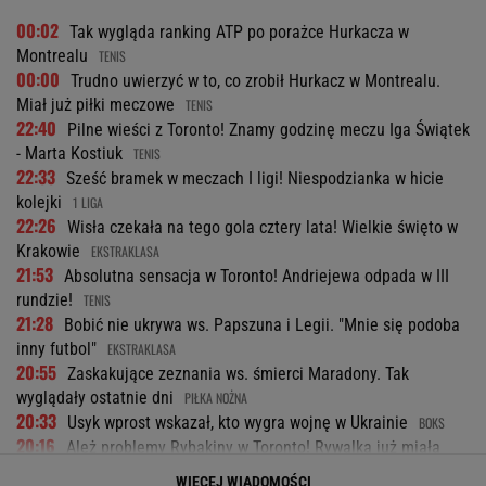
00:02
Tak wygląda ranking ATP po porażce Hurkacza w
Montrealu
TENIS
00:00
Trudno uwierzyć w to, co zrobił Hurkacz w Montrealu.
Miał już piłki meczowe
TENIS
22:40
Pilne wieści z Toronto! Znamy godzinę meczu Iga Świątek
- Marta Kostiuk
TENIS
22:33
Sześć bramek w meczach I ligi! Niespodzianka w hicie
kolejki
1 LIGA
22:26
Wisła czekała na tego gola cztery lata! Wielkie święto w
Krakowie
EKSTRAKLASA
21:53
Absolutna sensacja w Toronto! Andriejewa odpada w III
rundzie!
TENIS
21:28
Bobić nie ukrywa ws. Papszuna i Legii. "Mnie się podoba
inny futbol"
EKSTRAKLASA
20:55
Zaskakujące zeznania ws. śmierci Maradony. Tak
wyglądały ostatnie dni
PIŁKA NOŻNA
20:33
Usyk wprost wskazał, kto wygra wojnę w Ukrainie
BOKS
20:16
Ależ problemy Rybakiny w Toronto! Rywalka już miała
piłki setowe
TENIS
WIĘCEJ WIADOMOŚCI