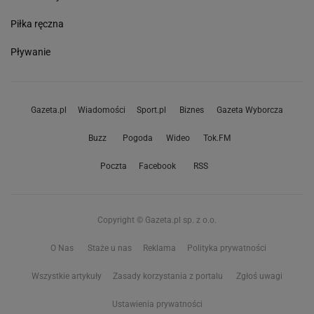
Piłka ręczna
Pływanie
Gazeta.pl
Wiadomości
Sport.pl
Biznes
Gazeta Wyborcza
Buzz
Pogoda
Wideo
Tok.FM
Poczta
Facebook
RSS
Copyright © Gazeta.pl sp. z o.o.
O Nas
Staże u nas
Reklama
Polityka prywatności
Wszystkie artykuły
Zasady korzystania z portalu
Zgłoś uwagi
Ustawienia prywatności