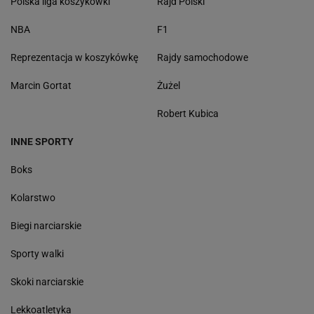
Polska liga koszykówki
Rajd Polski
NBA
F1
Reprezentacja w koszykówkę
Rajdy samochodowe
Marcin Gortat
Żużel
Robert Kubica
INNE SPORTY
Boks
Kolarstwo
Biegi narciarskie
Sporty walki
Skoki narciarskie
Lekkoatletyka