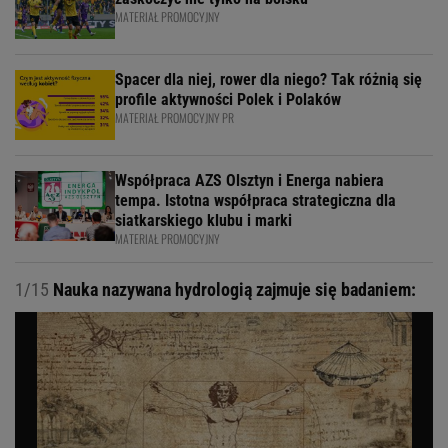
MATERIAŁ PROMOCYJNY
Spacer dla niej, rower dla niego? Tak różnią się
profile aktywności Polek i Polaków
MATERIAŁ PROMOCYJNY PR
Współpraca AZS Olsztyn i Energa nabiera
tempa. Istotna współpraca strategiczna dla
siatkarskiego klubu i marki
MATERIAŁ PROMOCYJNY
1/15
Nauka nazywana hydrologią zajmuje się badaniem: