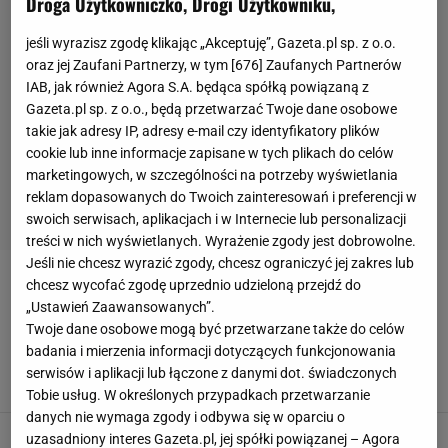
Droga Użytkowniczko, Drogi Użytkowniku,
jeśli wyrazisz zgodę klikając „Akceptuję”, Gazeta.pl sp. z o.o.
oraz jej Zaufani Partnerzy, w tym [
676
] Zaufanych Partnerów
IAB, jak również Agora S.A. będąca spółką powiązaną z
Gazeta.pl sp. z o.o., będą przetwarzać Twoje dane osobowe
takie jak adresy IP, adresy e-mail czy identyfikatory plików
cookie lub inne informacje zapisane w tych plikach do celów
marketingowych, w szczególności na potrzeby wyświetlania
reklam dopasowanych do Twoich zainteresowań i preferencji w
swoich serwisach, aplikacjach i w Internecie lub personalizacji
treści w nich wyświetlanych. Wyrażenie zgody jest dobrowolne.
Jeśli nie chcesz wyrazić zgody, chcesz ograniczyć jej zakres lub
chcesz wycofać zgodę uprzednio udzieloną przejdź do
ŚPIĄCZKA
„Ustawień Zaawansowanych”.
Twoje dane osobowe mogą być przetwarzane także do celów
Zachwycał w Polsce. 26-letni reprezentant
badania i mierzenia informacji dotyczących funkcjonowania
kraju w śpiączce
serwisów i aplikacji lub łączone z danymi dot. świadczonych
18 PAŹDZIERNIKA 2025, 13:59
Agnieszka Piskorz,
Tobie usług. W określonych przypadkach przetwarzanie
danych nie wymaga zgody i odbywa się w oparciu o
Prawie zginął w ringu i zapadł w śpiączkę. Po
uzasadniony interes Gazeta.pl, jej spółki powiązanej – Agora