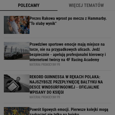
POLECAMY
WIĘCEJ TEMATÓW
Prezes Rakowa wprost po meczu z Hammarby.
"To słaby wynik"
Prawdziwe sportowe emocje mają miejsce na
torze, nie na przypadkowych ulicach. Jedź
bezpiecznie - apelują profesjonalni kierowcy i
internetowi twórcy na 4F Racing Academy
MATERIAŁ PROMOCYJNY PR
REKORD GUINNESSA W RĘKACH POLAKA:
NAJSZYBSZE PRZEPŁYNIĘCIĘ BAŁTYKU NA
DESCE WINDSURFINGOWEJ - OFICJALNIE
WPISANY DO KSIĘGI
MATERIAŁ PROMOCYJNY PR
Powrót ligowych emocji. Pierwsze kolejki mogą
zaskoczyć nie tylko na boisku