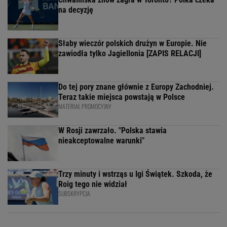
na decyzję
Słaby wieczór polskich drużyn w Europie. Nie
zawiodła tylko Jagiellonia [ZAPIS RELACJI]
Do tej pory znane głównie z Europy Zachodniej.
Teraz takie miejsca powstają w Polsce
MATERIAŁ PROMOCYJNY
W Rosji zawrzało. "Polska stawia
nieakceptowalne warunki"
Trzy minuty i wstrząs u Igi Świątek. Szkoda, że
Roig tego nie widział
SUBSKRYPCJA