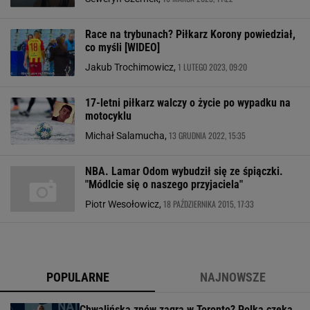
Race na trybunach? Piłkarz Korony powiedział,
co myśli [WIDEO]
1 LUTEGO 2023, 09:20
Jakub Trochimowicz,
17-letni piłkarz walczy o życie po wypadku na
motocyklu
13 GRUDNIA 2022, 15:35
Michał Salamucha,
NBA. Lamar Odom wybudził się ze śpiączki.
"Módlcie się o naszego przyjaciela"
18 PAŹDZIERNIKA 2015, 17:33
Piotr Wesołowicz,
POPULARNE
NAJNOWSZE
Chwalińska znów zagra w Toronto? Polka czeka