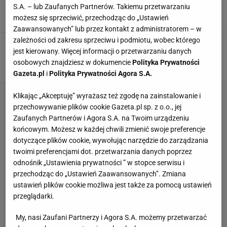
12 latach pokazał, jak trenuje
S.A. – lub Zaufanych Partnerów. Takiemu przetwarzaniu
9 PAŹDZIERNIKA 2025, 06:25
Szymon Szczepanik,
możesz się sprzeciwić, przechodząc do „Ustawień
Zaawansowanych” lub przez kontakt z administratorem – w
zależności od zakresu sprzeciwu i podmiotu, wobec którego
Wypadek na S8. Reprezentant Polski jest w
jest kierowany. Więcej informacji o przetwarzaniu danych
stanie krytycznym
osobowych znajdziesz w dokumencie
Polityka Prywatności
14 CZERWCA 2025, 16:56
Hubert Pawlik,
Gazeta.pl
i
Polityka Prywatności Agora S.A.
Klikając „Akceptuję” wyrażasz też zgodę na zainstalowanie i
przechowywanie plików cookie Gazeta.pl sp. z o.o., jej
Zaufanych Partnerów i Agora S.A. na Twoim urządzeniu
końcowym. Możesz w każdej chwili zmienić swoje preferencje
dotyczące plików cookie, wywołując narzędzie do zarządzania
twoimi preferencjami dot. przetwarzania danych poprzez
odnośnik „Ustawienia prywatności ” w stopce serwisu i
przechodząc do „Ustawień Zaawansowanych”. Zmiana
ustawień plików cookie możliwa jest także za pomocą ustawień
przeglądarki.
My, nasi Zaufani Partnerzy i Agora S.A. możemy przetwarzać