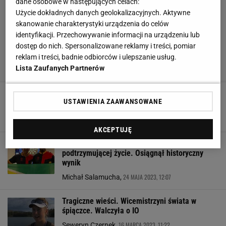
dane osobowe w następujących celach:
Użycie dokładnych danych geolokalizacyjnych. Aktywne
skanowanie charakterystyki urządzenia do celów
identyfikacji. Przechowywanie informacji na urządzeniu lub
dostęp do nich. Spersonalizowane reklamy i treści, pomiar
reklam i treści, badnie odbiorców i ulepszanie usług.
Lista Zaufanych Partnerów
Przełom! Bramkarz PSG wybudzony ze
USTAWIENIA ZAAWANSOWANE
śpiączki. Żona ujawnia najnowsze wieści
19 CZERWCA 2023, 16:47
Agnieszka Piskorz,
AKCEPTUJĘ
Dopiero co był podłączony do aparatury
podtrzymującej życie. Osiągnął historyczny
wynik
24 MAJA 2023, 12:07
Michał Salamucha,
Tragiczne wieści. Wicemistrzyni świata w
śpiączce. Walczyła o IO
16 MARCA 2023, 11:22
Seweryn Czernek,