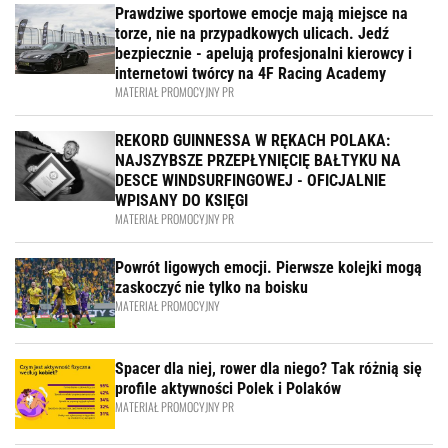
Prawdziwe sportowe emocje mają miejsce na
torze, nie na przypadkowych ulicach. Jedź
bezpiecznie - apelują profesjonalni kierowcy i
internetowi twórcy na 4F Racing Academy
MATERIAŁ PROMOCYJNY PR
REKORD GUINNESSA W RĘKACH POLAKA:
NAJSZYBSZE PRZEPŁYNIĘCIĘ BAŁTYKU NA
DESCE WINDSURFINGOWEJ - OFICJALNIE
WPISANY DO KSIĘGI
MATERIAŁ PROMOCYJNY PR
Powrót ligowych emocji. Pierwsze kolejki mogą
zaskoczyć nie tylko na boisku
MATERIAŁ PROMOCYJNY
Spacer dla niej, rower dla niego? Tak różnią się
profile aktywności Polek i Polaków
MATERIAŁ PROMOCYJNY PR