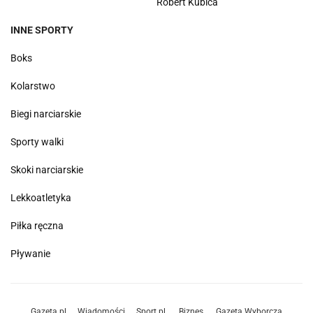
Robert Kubica
INNE SPORTY
Boks
Kolarstwo
Biegi narciarskie
Sporty walki
Skoki narciarskie
Lekkoatletyka
Piłka ręczna
Pływanie
Gazeta.pl
Wiadomości
Sport.pl
Biznes
Gazeta Wyborcza