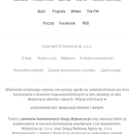
Buzz
Pogoda
Wideo
Tok.FM
Poczta
Facebook
RSS
Copyright © Gazeta.pl sp. z o.o.
O Nas
Staże u nas
Reklama
Polityka prywatności
Wszystkie artykuły
Zasady korzystania z portalu
Zgłoś uwagi
Właściciel niniejszego serwisu nie wyraża zgody na zwielokrotnianie ani inne
korzystanie z utworów rozpowszechnionych w tym serwisie, w celu
eksploracji tekstów i danych. Więcej informacji w
zastrzeżeniu dot. eksploracji tekstów i danych
Treści z
serwisów internetowych Grupy Wyborcza.pl
oraz serwisu tokfm.pl
prezentujemy w ramach komercyjnej współpracy z ich wydawcami:
Wyborcza sp. z o.o. oraz Grupą Radiową Agory sp. z o.o.
Wybrane treści z serwisu Sport.pl są dostępne po wykupieniu płatnej