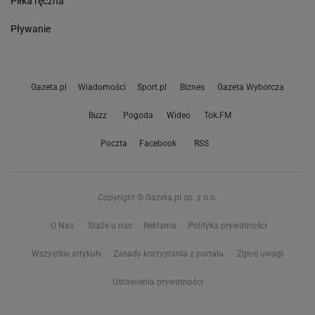
Piłka ręczna
Pływanie
Gazeta.pl
Wiadomości
Sport.pl
Biznes
Gazeta Wyborcza
Buzz
Pogoda
Wideo
Tok.FM
Poczta
Facebook
RSS
Copyright © Gazeta.pl sp. z o.o.
O Nas
Staże u nas
Reklama
Polityka prywatności
Wszystkie artykuły
Zasady korzystania z portalu
Zgłoś uwagi
Ustawienia prywatności