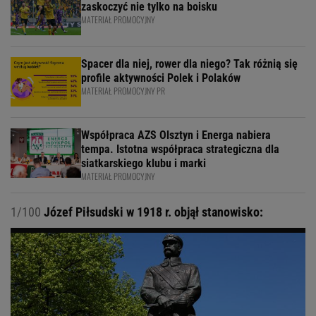
zaskoczyć nie tylko na boisku
MATERIAŁ PROMOCYJNY
Spacer dla niej, rower dla niego? Tak różnią się
profile aktywności Polek i Polaków
MATERIAŁ PROMOCYJNY PR
Współpraca AZS Olsztyn i Energa nabiera
tempa. Istotna współpraca strategiczna dla
siatkarskiego klubu i marki
MATERIAŁ PROMOCYJNY
1/100
Józef Piłsudski w 1918 r. objął stanowisko: