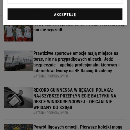
POLECAMY
WIĘCEJ TEMATÓW
AKCEPTUJĘ
Nowy biznes reprezentanta Polski. Wcześniejszy
mu nie wyszedł
Prawdziwe sportowe emocje mają miejsce na
torze, nie na przypadkowych ulicach. Jedź
bezpiecznie - apelują profesjonalni kierowcy i
internetowi twórcy na 4F Racing Academy
MATERIAŁ PROMOCYJNY PR
REKORD GUINNESSA W RĘKACH POLAKA:
NAJSZYBSZE PRZEPŁYNIĘCIĘ BAŁTYKU NA
DESCE WINDSURFINGOWEJ - OFICJALNIE
WPISANY DO KSIĘGI
MATERIAŁ PROMOCYJNY PR
Powrót ligowych emocji. Pierwsze kolejki mogą