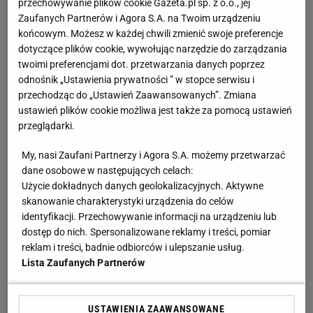
Katarzyna Niewiadoma drugą kolarką Tour de
przechowywanie plików cookie Gazeta.pl sp. z o.o., jej
France. Nie dała rady genialnej Holenderce
Zaufanych Partnerów i Agora S.A. na Twoim urządzeniu
końcowym. Możesz w każdej chwili zmienić swoje preferencje
dotyczące plików cookie, wywołując narzędzie do zarządzania
Anastazja Kuś została mistrzynią świata.
twoimi preferencjami dot. przetwarzania danych poprzez
"Kariera przez pośladki"? Mamy komentarz
odnośnik „Ustawienia prywatności ” w stopce serwisu i
SUBSKRYPCJA
przechodząc do „Ustawień Zaawansowanych”. Zmiana
ustawień plików cookie możliwa jest także za pomocą ustawień
Second home nad morzem zyskuje na
przeglądarki.
popularności. Coraz więcej osób wybiera ten
model inwestowania
My, nasi Zaufani Partnerzy i Agora S.A. możemy przetwarzać
MATERIAŁ PROMOCYJNY
dane osobowe w następujących celach:
Użycie dokładnych danych geolokalizacyjnych. Aktywne
Światowe media wydały werdykt ws. Sabalenki.
"Sięga dna"
skanowanie charakterystyki urządzenia do celów
identyfikacji. Przechowywanie informacji na urządzeniu lub
dostęp do nich. Spersonalizowane reklamy i treści, pomiar
Polak sprawił sensację złotem IO. Po cichu
reklam i treści, badnie odbiorców i ulepszanie usług.
odchodzi. "Smrodek pozostał"
Lista Zaufanych Partnerów
SUBSKRYPCJA
USTAWIENIA ZAAWANSOWANE