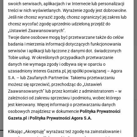
swoich serwisach, aplikacjach i w Internecie lub personalizacji
treści w nich wyświetlanych. Wyrażenie zgody jest dobrowolne.
Jeśli nie chcesz wyrazić zgody, chcesz ograniczyć jej zakres lub
chcesz wycofać zgodę uprzednio udzieloną przejdź do
„Ustawień Zaawansowanych”.
Twoje dane osobowe mogą być przetwarzane także do celów
badania i mierzenia informacji dotyczących funkcjonowania
serwisów i aplikacji lub łączone z danymi dot. świadczonych
SPALANIE TKANI TŁUSZCZOWEJ
Tobie usług. W określonych przypadkach przetwarzanie
danych nie wymaga zgody i odbywa się w oparciu o
uzasadniony interes Gazeta.pl, jej spółki powiązanej – Agora
Poziom tkanki tłuszczowej u biegaczy a
S.A. – lub Zaufanych Partnerów. Takiemu przetwarzaniu
wydolność [opinia dietetyka]
możesz się sprzeciwić, przechodząc do „Ustawień
Agnieszka Kwiatkowska, Jagoda Podkowska,
Zaawansowanych” lub przez kontakt z administratorem – w
2 SIERPNIA 2018, 17:03
zależności od zakresu sprzeciwu i podmiotu, wobec którego
jest kierowany. Więcej informacji o przetwarzaniu danych
osobowych znajdziesz w dokumencie
Polityka Prywatności
Gazeta.pl
i
Polityka Prywatności Agora S.A.
POPULARNE
NAJNOWSZE
Klikając „Akceptuję” wyrażasz też zgodę na zainstalowanie i