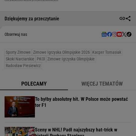
Dziękujemy za przeczytanie
Obserwuj nas
Sporty Zimowe
Zimowe Igrzyska Olimpijskie 2026
Kacper Tomasiak
Skoki Narciarskie
PKOl
Zimowe Igrzyska Olimpijskie
Radosław Piesiewicz
POLECAMY
WIĘCEJ TEMATÓW
To byłby absolutny hit. W Polsce może powstać
tor F1
Sceny w NHL! Padł najszybszy hat-trick w
historii Pucharu Stanleya