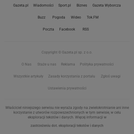
Gazeta.pl
Wiadomości
Sport.pl
Biznes
Gazeta Wyborcza
Buzz
Pogoda
Wideo
Tok.FM
Poczta
Facebook
RSS
Copyright © Gazeta.pl sp. z o.o.
O Nas
Staże u nas
Reklama
Polityka prywatności
Wszystkie artykuły
Zasady korzystania z portalu
Zgłoś uwagi
Ustawienia prywatności
Właściciel niniejszego serwisu nie wyraża zgody na zwielokrotnianie ani inne
korzystanie z utworów rozpowszechnionych w tym serwisie, w celu
eksploracji tekstów i danych. Więcej informacji w
zastrzeżeniu dot. eksploracji tekstów i danych