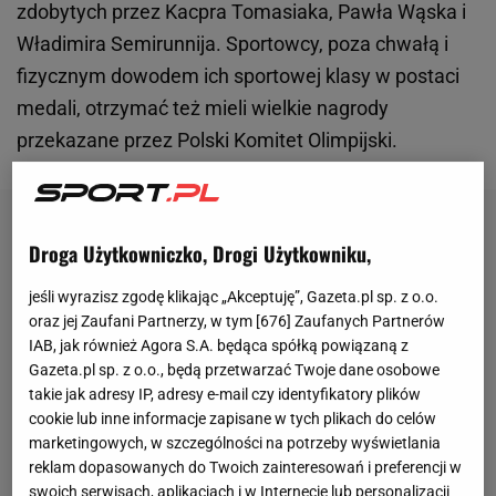
zdobytych przez Kacpra Tomasiaka, Pawła Wąska i
Władimira Semirunnija. Sportowcy, poza chwałą i
fizycznym dowodem ich sportowej klasy w postaci
medali, otrzymać też mieli wielkie nagrody
przekazane przez Polski Komitet Olimpijski.
Droga Użytkowniczko, Drogi Użytkowniku,
jeśli wyrazisz zgodę klikając „Akceptuję”, Gazeta.pl sp. z o.o.
oraz jej Zaufani Partnerzy, w tym [
676
] Zaufanych Partnerów
IAB, jak również Agora S.A. będąca spółką powiązaną z
Gazeta.pl sp. z o.o., będą przetwarzać Twoje dane osobowe
takie jak adresy IP, adresy e-mail czy identyfikatory plików
cookie lub inne informacje zapisane w tych plikach do celów
marketingowych, w szczególności na potrzeby wyświetlania
reklam dopasowanych do Twoich zainteresowań i preferencji w
swoich serwisach, aplikacjach i w Internecie lub personalizacji