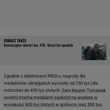
Sensacyjne wieści ws. FIS. Grozi im upadek
Zgodnie z obietnicami PKOl-u, nagrody dla
medalistów olimpijskich wynosiły od 750 tys (dla
mistrzów) do 450 tys złotych.
Sam Kacper Tomasiak
swoimi trzema medalami zasłużył na wypłatę w
wysokości 900 tys złotych w gotówce oraz 500 tys.