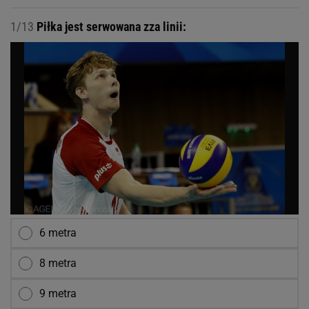
1/13
Piłka jest serwowana zza linii:
6 metra
8 metra
9 metra