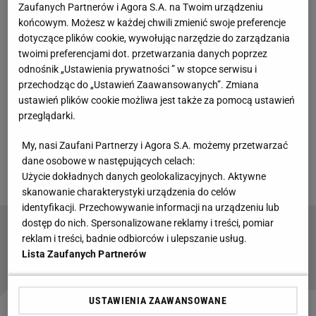
Zaufanych Partnerów i Agora S.A. na Twoim urządzeniu
Chwalińska reaguje na mural w Dąbrowie Górniczej
końcowym. Możesz w każdej chwili zmienić swoje preferencje
dotyczące plików cookie, wywołując narzędzie do zarządzania
Okazało się jednak, że PKOl wpadł w duże problemy.
twoimi preferencjami dot. przetwarzania danych poprzez
odnośnik „Ustawienia prywatności ” w stopce serwisu i
Upadek firmy Zondacrypto, która była ważnym
przechodząc do „Ustawień Zaawansowanych”. Zmiana
sponsorem Komitetu, uniemożliwił wypłatę środków
ustawień plików cookie możliwa jest także za pomocą ustawień
za osiągnięcia sportowców podczas tegorocznych
przeglądarki.
igrzysk. Niedawne spotkanie z
zawodnikami
i
My, nasi Zaufani Partnerzy i Agora S.A. możemy przetwarzać
trenerami miało uspokoić sytuację, ale nie doszło do
dane osobowe w następujących celach:
żadnych porozumień.
Użycie dokładnych danych geolokalizacyjnych. Aktywne
skanowanie charakterystyki urządzenia do celów
identyfikacji. Przechowywanie informacji na urządzeniu lub
dostęp do nich. Spersonalizowane reklamy i treści, pomiar
Katastrofa finansowa Norwegów! Stracili miliony
reklam i treści, badnie odbiorców i ulepszanie usług.
Lista Zaufanych Partnerów
USTAWIENIA ZAAWANSOWANE