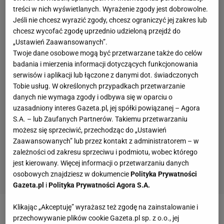
treści w nich wyświetlanych. Wyrażenie zgody jest dobrowolne.
Jeśli nie chcesz wyrazić zgody, chcesz ograniczyć jej zakres lub
chcesz wycofać zgodę uprzednio udzieloną przejdź do
„Ustawień Zaawansowanych”.
Twoje dane osobowe mogą być przetwarzane także do celów
badania i mierzenia informacji dotyczących funkcjonowania
serwisów i aplikacji lub łączone z danymi dot. świadczonych
Tobie usług. W określonych przypadkach przetwarzanie
danych nie wymaga zgody i odbywa się w oparciu o
uzasadniony interes Gazeta.pl, jej spółki powiązanej – Agora
S.A. – lub Zaufanych Partnerów. Takiemu przetwarzaniu
możesz się sprzeciwić, przechodząc do „Ustawień
Zaawansowanych” lub przez kontakt z administratorem – w
zależności od zakresu sprzeciwu i podmiotu, wobec którego
jest kierowany. Więcej informacji o przetwarzaniu danych
osobowych znajdziesz w dokumencie
Polityka Prywatności
Gazeta.pl
i
Polityka Prywatności Agora S.A.
Klikając „Akceptuję” wyrażasz też zgodę na zainstalowanie i
Zobacz wideo
"To mnie bardzo wzruszyło".
przechowywanie plików cookie Gazeta.pl sp. z o.o., jej