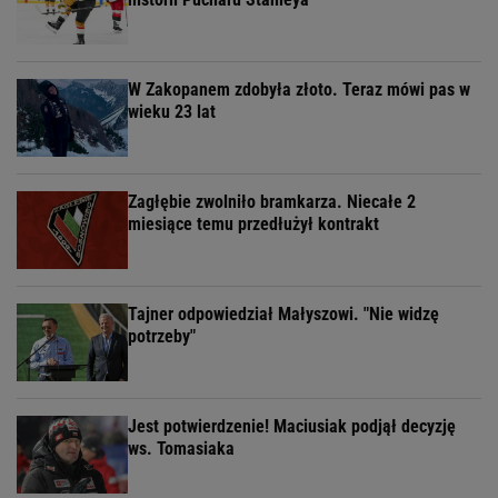
W Zakopanem zdobyła złoto. Teraz mówi pas w
wieku 23 lat
Zagłębie zwolniło bramkarza. Niecałe 2
miesiące temu przedłużył kontrakt
Tajner odpowiedział Małyszowi. "Nie widzę
potrzeby"
Jest potwierdzenie! Maciusiak podjął decyzję
ws. Tomasiaka