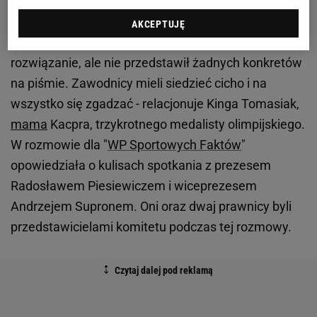
Piesiewicz miał plan na wypłatę zaległości
AKCEPTUJĘ
- PKOl chciał uzyskać naszą zgodę na swoje
rozwiązanie, ale nie przedstawił żadnych konkretów
na piśmie. Zawodnicy mieli siedzieć cicho i na
wszystko się zgadzać - relacjonuje Kinga Tomasiak,
mama
Kacpra, trzykrotnego medalisty olimpijskiego.
W rozmowie dla "
WP Sportowych Faktów
"
opowiedziała o kulisach spotkania z prezesem
Radosławem Piesiewiczem i wiceprezesem
Andrzejem Supronem. Oni oraz dwaj prawnicy byli
przedstawicielami komitetu podczas tej rozmowy.