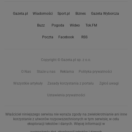
Gazeta.pl
Wiadomości
Sport.pl
Biznes
Gazeta Wyborcza
Buzz
Pogoda
Wideo
Tok.FM
Poczta
Facebook
RSS
Copyright © Gazeta.pl sp. z o.o.
O Nas
Staże u nas
Reklama
Polityka prywatności
Wszystkie artykuły
Zasady korzystania z portalu
Zgłoś uwagi
Ustawienia prywatności
Właściciel niniejszego serwisu nie wyraża zgody na zwielokrotnianie ani inne
korzystanie z utworów rozpowszechnionych w tym serwisie, w celu
eksploracji tekstów i danych. Więcej informacji w