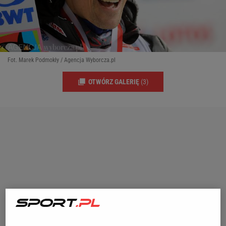
Fot. Marek Podmokły / Agencja Wyborcza.pl
OTWÓRZ GALERIĘ
(3)