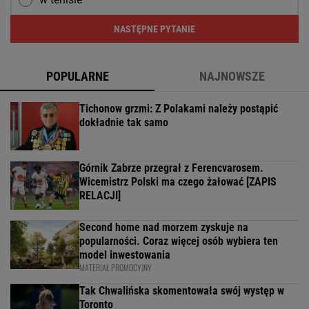
NASTĘPNE PYTANIE
POPULARNE
NAJNOWSZE
Tichonow grzmi: Z Polakami należy postąpić
dokładnie tak samo
Górnik Zabrze przegrał z Ferencvarosem.
Wicemistrz Polski ma czego żałować [ZAPIS
RELACJI]
Second home nad morzem zyskuje na
popularności. Coraz więcej osób wybiera ten
model inwestowania
MATERIAŁ PROMOCYJNY
Tak Chwalińska skomentowała swój występ w
Toronto