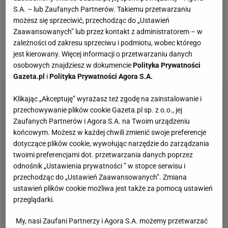
S.A. – lub Zaufanych Partnerów. Takiemu przetwarzaniu
przez dziewięć dni zebrała ponad ćwierć miliarda
możesz się sprzeciwić, przechodząc do „Ustawień
złotych. W momencie pisania tego artykułu to ponad
Zaawansowanych” lub przez kontakt z administratorem – w
250 milionów złotych. Zaangażowali się w nią
zależności od zakresu sprzeciwu i podmiotu, wobec którego
jest kierowany. Więcej informacji o przetwarzaniu danych
celebryci, sportowcy i zwykli ludzie.
osobowych znajdziesz w dokumencie
Polityka Prywatności
Gazeta.pl
i
Polityka Prywatności Agora S.A.
Klikając „Akceptuję” wyrażasz też zgodę na zainstalowanie i
przechowywanie plików cookie Gazeta.pl sp. z o.o., jej
Zaufanych Partnerów i Agora S.A. na Twoim urządzeniu
końcowym. Możesz w każdej chwili zmienić swoje preferencje
dotyczące plików cookie, wywołując narzędzie do zarządzania
twoimi preferencjami dot. przetwarzania danych poprzez
odnośnik „Ustawienia prywatności ” w stopce serwisu i
przechodząc do „Ustawień Zaawansowanych”. Zmiana
ustawień plików cookie możliwa jest także za pomocą ustawień
przeglądarki.
My, nasi Zaufani Partnerzy i Agora S.A. możemy przetwarzać