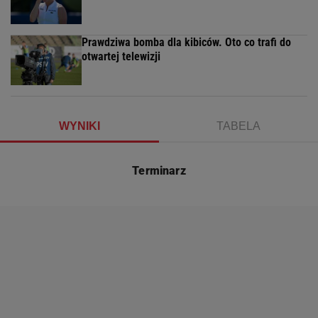
Prawdziwa bomba dla kibiców. Oto co trafi do
otwartej telewizji
WYNIKI
TABELA
Terminarz