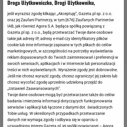
Droga Użytkowniczko, Drogi Użytkowniku,
jeśli wyrazisz zgodę klikając „Akceptuję”, Gazeta.pl sp. z o.o.
oraz jej Zaufani Partnerzy, w tym [
676
] Zaufanych Partnerów
IAB, jak również Agora S.A. będąca spółką powiązaną z
Gazeta.pl sp. z o.o., będą przetwarzać Twoje dane osobowe
takie jak adresy IP, adresy e-mail czy identyfikatory plików
cookie lub inne informacje zapisane w tych plikach do celów
marketingowych, w szczególności na potrzeby wyświetlania
reklam dopasowanych do Twoich zainteresowań i preferencji w
swoich serwisach, aplikacjach i w Internecie lub personalizacji
treści w nich wyświetlanych. Wyrażenie zgody jest dobrowolne.
Jeśli nie chcesz wyrazić zgody, chcesz ograniczyć jej zakres lub
Niemal cała
Polska
śledziła transmisję na żywo
chcesz wycofać zgodę uprzednio udzieloną przejdź do
prowadzoną przez streamera "Łatwoganga", który
„Ustawień Zaawansowanych”.
przez dziewięć dni transmitował na YouTube
Twoje dane osobowe mogą być przetwarzane także do celów
badania i mierzenia informacji dotyczących funkcjonowania
stream, na którym bez przerwy słuchał utworu
serwisów i aplikacji lub łączone z danymi dot. świadczonych
Bedoesa i Mai Mecan. Prowadził przy niej zbiórkę
Tobie usług. W określonych przypadkach przetwarzanie
dla chorych na nowotwór dzieci. Akcja stworzona z
danych nie wymaga zgody i odbywa się w oparciu o
myślą o podopiecznych Fundacji Cancer Fighters
uzasadniony interes Gazeta.pl, jej spółki powiązanej – Agora