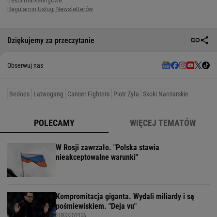
Dziękujemy za przeczytanie
Obserwuj nas
Bedoes
Łatwogang
Cancer Fighters
Piotr Żyła
Skoki Narciarskie
POLECAMY
WIĘCEJ TEMATÓW
W Rosji zawrzało. "Polska stawia
nieakceptowalne warunki"
Kompromitacja giganta. Wydali miliardy i są
pośmiewiskiem. "Deja vu"
SUBSKRYPCJA