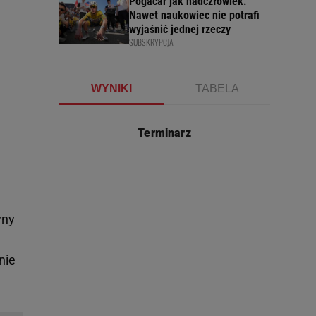
Pogacar jak nadczłowiek.
Nawet naukowiec nie potrafi
wyjaśnić jednej rzeczy
SUBSKRYPCJA
WYNIKI
TABELA
Terminarz
yny
nie