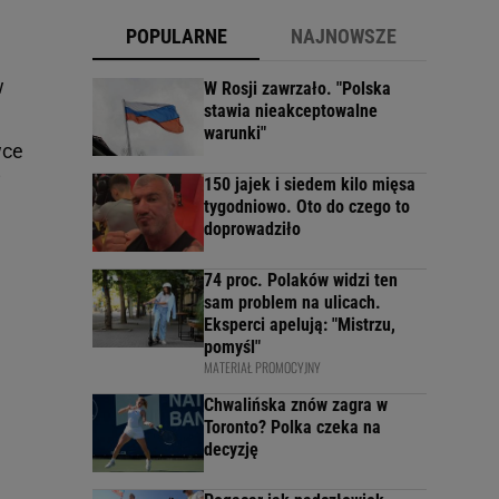
POPULARNE
NAJNOWSZE
w
W Rosji zawrzało. "Polska
stawia nieakceptowalne
warunki"
wce
i
150 jajek i siedem kilo mięsa
tygodniowo. Oto do czego to
doprowadziło
74 proc. Polaków widzi ten
sam problem na ulicach.
Eksperci apelują: "Mistrzu,
pomyśl"
MATERIAŁ PROMOCYJNY
Chwalińska znów zagra w
Toronto? Polka czeka na
decyzję