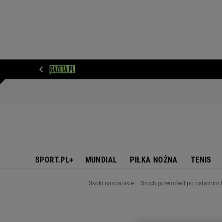
WIADOMOŚCI
NEXT
SPORT
PLOTEK
D
SPORT.PL+
MUNDIAL
PIŁKA NOŻNA
TENIS
Skoki narciarskie
Stoch przemówił po ostatnim 