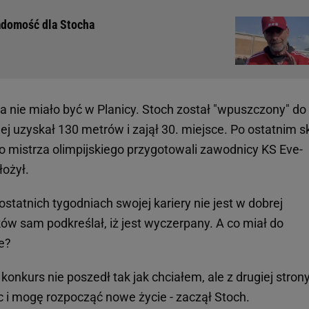
adomość dla Stocha
 nie miało być w Planicy. Stoch został "wpuszczony" do
iej uzyskał 130 metrów i zajął 30. miejsce. Po ostatnim 
go mistrza olimpijskiego przygotowali zawodnicy KS Eve-
łożył.
statnich tygodniach swojej kariery nie jest w dobrej
ów sam podkreślał, iż jest wyczerpany. A co miał do
e?
konkurs nie poszedł tak jak chciałem, ale z drugiej stron
ec i mogę rozpocząć nowe życie - zaczął Stoch.