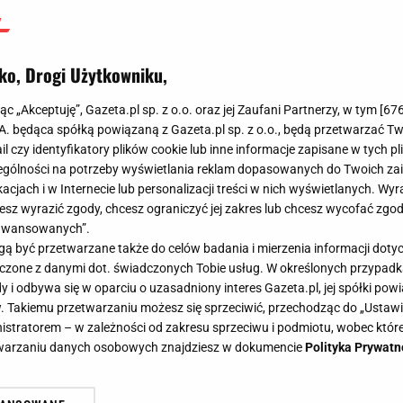
ko, Drogi Użytkowniku,
jąc „Akceptuję”, Gazeta.pl sp. z o.o. oraz jej Zaufani Partnerzy, w tym [
67
.A. będąca spółką powiązaną z Gazeta.pl sp. z o.o., będą przetwarzać T
ail czy identyfikatory plików cookie lub inne informacje zapisane w tych p
gólności na potrzeby wyświetlania reklam dopasowanych do Twoich zain
acjach i w Internecie lub personalizacji treści w nich wyświetlanych. Wyr
cesz wyrazić zgody, chcesz ograniczyć jej zakres lub chcesz wycofać zgo
aawansowanych”.
 być przetwarzane także do celów badania i mierzenia informacji dot
 łączone z danymi dot. świadczonych Tobie usług. W określonych przypad
i odbywa się w oparciu o uzasadniony interes Gazeta.pl, jej spółki powi
. Takiemu przetwarzaniu możesz się sprzeciwić, przechodząc do „Ust
nistratorem – w zależności od zakresu sprzeciwu i podmiotu, wobec które
etwarzaniu danych osobowych znajdziesz w dokumencie
Polityka Prywatn