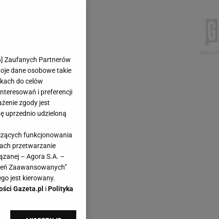
6
] Zaufanych Partnerów
woje dane osobowe takie
likach do celów
teresowań i preferencji
ażenie zgody jest
dę uprzednio udzieloną
yczących funkcjonowania
kach przetwarzanie
ązanej – Agora S.A. –
awień Zaawansowanych”
go jest kierowany.
ości Gazeta.pl
i
Polityka