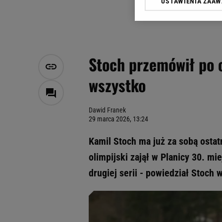
USTAWIENIA ZAA
Klikając „Akceptuję” wyra
Zaufanych Partnerów i A
dotyczące plików cookie,
odnośnik „Ustawienia pr
plików cookie możliwa je
Stoch przemówił po 
My, nasi Zaufani Partne
wszystko
Użycie dokładnych danych
Przechowywanie informacji
badnie odbiorców i uleps
Dawid Franek
29 marca 2026, 13:24
Kamil Stoch ma już za sobą ostat
olimpijski zajął w Planicy 30. m
drugiej serii - powiedział Stoch