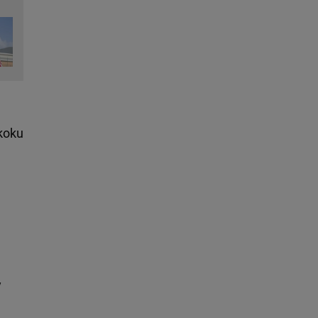
skoku
y