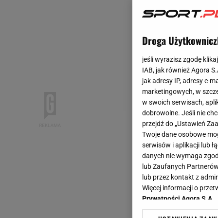
Droga Użytkownicz
jeśli wyrazisz zgodę klika
IAB, jak również Agora S
jak adresy IP, adresy e-m
marketingowych, w szcze
w swoich serwisach, aplik
dobrowolne. Jeśli nie ch
przejdź do „Ustawień Z
Twoje dane osobowe mogą
serwisów i aplikacji lub
danych nie wymaga zgody 
lub Zaufanych Partnerów
lub przez kontakt z admi
Więcej informacji o prz
Prywatności Agora S.A.