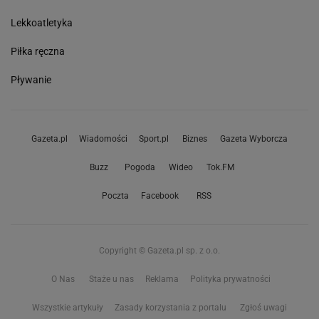
Lekkoatletyka
Piłka ręczna
Pływanie
Gazeta.pl
Wiadomości
Sport.pl
Biznes
Gazeta Wyborcza
Buzz
Pogoda
Wideo
Tok.FM
Poczta
Facebook
RSS
Copyright © Gazeta.pl sp. z o.o.
O Nas
Staże u nas
Reklama
Polityka prywatności
Wszystkie artykuły
Zasady korzystania z portalu
Zgłoś uwagi