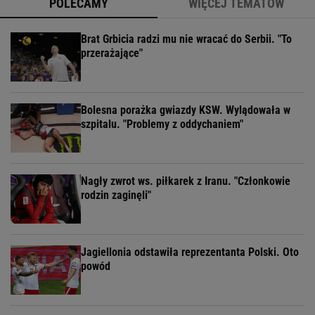
POLECAMY
WIĘCEJ TEMATÓW
Brat Grbicia radzi mu nie wracać do Serbii. "To
przerażające"
Bolesna porażka gwiazdy KSW. Wylądowała w
szpitalu. "Problemy z oddychaniem"
Nagły zwrot ws. piłkarek z Iranu. "Członkowie
rodzin zaginęli"
Jagiellonia odstawiła reprezentanta Polski. Oto
powód