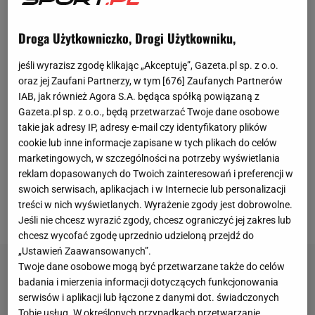
Nakamura. Top 3 sobotniego konkursu w Oslo było
czymś z gatunku "miesiąc byśmy myśleli i byśmy nie
Droga Użytkowniczko, Drogi Użytkowniku,
wymyślili". Deschwanden, który ma na karku już 35
jeśli wyrazisz zgodę klikając „Akceptuję”, Gazeta.pl sp. z o.o.
lat, został najstarszym skoczkiem z premierowym
oraz jej Zaufani Partnerzy, w tym [
676
] Zaufanych Partnerów
zwycięstwem w historii Pucharu Świata (wcześniej
IAB, jak również Agora S.A. będąca spółką powiązaną z
był to Pius Paschke, który pierwszy konkurs w życiu
Gazeta.pl sp. z o.o., będą przetwarzać Twoje dane osobowe
takie jak adresy IP, adresy e-mail czy identyfikatory plików
wygrał, mając ponad 33 lata). Z kolei Domen Prevc
cookie lub inne informacje zapisane w tych plikach do celów
nie zakwalifikował się nawet do drugiej serii. Po
marketingowych, w szczególności na potrzeby wyświetlania
wyjściu z progu nie poradził sobie z nagłym
reklam dopasowanych do Twoich zainteresowań i preferencji w
swoich serwisach, aplikacjach i w Internecie lub personalizacji
podmuchem wiatru i poleciał tylko 117,5 metra,
treści w nich wyświetlanych. Wyrażenie zgody jest dobrowolne.
przez co zajął 42. miejsce.
Jeśli nie chcesz wyrazić zgody, chcesz ograniczyć jej zakres lub
chcesz wycofać zgodę uprzednio udzieloną przejdź do
„Ustawień Zaawansowanych”.
Twoje dane osobowe mogą być przetwarzane także do celów
badania i mierzenia informacji dotyczących funkcjonowania
serwisów i aplikacji lub łączone z danymi dot. świadczonych
Tobie usług. W określonych przypadkach przetwarzanie