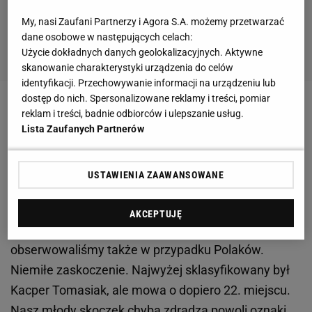
My, nasi Zaufani Partnerzy i Agora S.A. możemy przetwarzać
dane osobowe w następujących celach:
Użycie dokładnych danych geolokalizacyjnych. Aktywne
skanowanie charakterystyki urządzenia do celów
identyfikacji. Przechowywanie informacji na urządzeniu lub
dostęp do nich. Spersonalizowane reklamy i treści, pomiar
Zobacz wideo
Kosecki szczerze o sytuacji Śląska: W
reklam i treści, badnie odbiorców i ulepszanie usług.
Lista Zaufanych Partnerów
tym klubie zawsze są jakieś zawirowania
Słabe skoki Polaków w Oslo
USTAWIENIA ZAAWANSOWANE
Skocznia w Oslo pokazała swoje skore do
AKCEPTUJĘ
niespodzianek oblicze. Niestety zaskoczenie
obserwowaliśmy także w przypadku Polaków.
Niemiłe zaskoczenie. Najwyżej sklasyfikowany był
Kacper Tomasiak, ale mowa o dopiero 22. miejscu.
Nasz młody skoczek chyba zdradza powoli oznaki