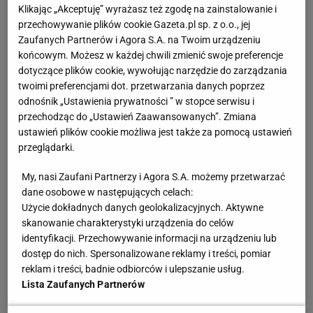
Zobacz wideo
Niesamowity wyczyn Tomasiaka.
Klikając „Akceptuję” wyrażasz też zgodę na zainstalowanie i
przechowywanie plików cookie Gazeta.pl sp. z o.o., jej
Czekaliśmy na to 18 lat
Zaufanych Partnerów i Agora S.A. na Twoim urządzeniu
końcowym. Możesz w każdej chwili zmienić swoje preferencje
W Niemczech coraz lepiej widać, że kończy się złota
dotyczące plików cookie, wywołując narzędzie do zarządzania
twoimi preferencjami dot. przetwarzania danych poprzez
era zawodników, którzy dawali im sukces za
odnośnik „Ustawienia prywatności ” w stopce serwisu i
sukcesem. Markus Eisenbichler już zakończył
przechodząc do „Ustawień Zaawansowanych”. Zmiana
karierę. Geiger i Wellinger są, gdzie są - mogą mieć
ustawień plików cookie możliwa jest także za pomocą ustawień
przeglądarki.
problem z wyjazdem na igrzyska olimpijskie, a
młodymi skoczkami nie są. Pius Paschke też nie
My, nasi Zaufani Partnerzy i Agora S.A. możemy przetwarzać
będzie młodszy. A nie do końca widać zawodników,
dane osobowe w następujących celach:
Użycie dokładnych danych geolokalizacyjnych. Aktywne
którzy mogliby ich zastąpić. Przynajmniej nie tylu,
skanowanie charakterystyki urządzenia do celów
żeby Niemcy mieli kolejny "dream team" jak za
identyfikacji. Przechowywanie informacji na urządzeniu lub
czasów Horngachera. Są w podobnej sytuacji do
dostęp do nich. Spersonalizowane reklamy i treści, pomiar
reklam i treści, badnie odbiorców i ulepszanie usług.
Polski - przespali temat zmiany pokoleniowej i teraz
Lista Zaufanych Partnerów
mogą się martwić, czy znajdą się skoczkowie, którzy