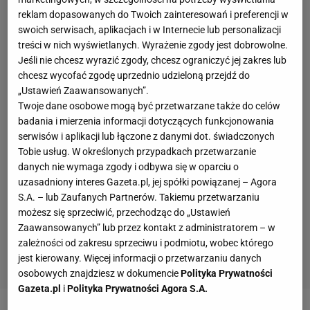
reklam dopasowanych do Twoich zainteresowań i preferencji w
swoich serwisach, aplikacjach i w Internecie lub personalizacji
treści w nich wyświetlanych. Wyrażenie zgody jest dobrowolne.
Jeśli nie chcesz wyrazić zgody, chcesz ograniczyć jej zakres lub
chcesz wycofać zgodę uprzednio udzieloną przejdź do
„Ustawień Zaawansowanych”.
Twoje dane osobowe mogą być przetwarzane także do celów
badania i mierzenia informacji dotyczących funkcjonowania
serwisów i aplikacji lub łączone z danymi dot. świadczonych
Tobie usług. W określonych przypadkach przetwarzanie
danych nie wymaga zgody i odbywa się w oparciu o
uzasadniony interes Gazeta.pl, jej spółki powiązanej – Agora
S.A. – lub Zaufanych Partnerów. Takiemu przetwarzaniu
możesz się sprzeciwić, przechodząc do „Ustawień
Zaawansowanych” lub przez kontakt z administratorem – w
zależności od zakresu sprzeciwu i podmiotu, wobec którego
jest kierowany. Więcej informacji o przetwarzaniu danych
osobowych znajdziesz w dokumencie
Polityka Prywatności
Gazeta.pl
i
Polityka Prywatności Agora S.A.