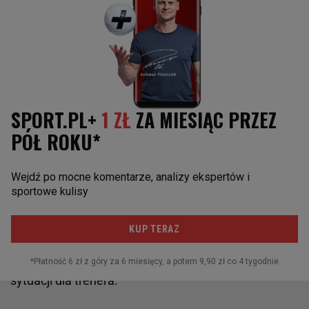
- Opisałabym obecną kadrę Niemców jako dobry
mix: wieku i osobowości. Jestem ciekawa, co mogą
osiągnąć jako tak poukładany zespół. W odróżnieniu
od innych nacji, zwłaszcza Austrii, musimy przyznać,
że nie jesteśmy teraz w tak dobrym położeniu, jeśli
chodzi o młode talenty. Może także pełnię jakości,
jeśli spojrzymy na szerszy obraz, ogół niemieckich
skoków - zgadza się Selina.
Dlatego mówi się, że odchodzący z Niemiec
Horngacher jest trochę jak kapitan opuszczający
tonący statek. Ale ten okręt wcześniej wypełnił
zdobieniami z najcenniejszych kruszców. Teraz ma
prawo poszukać innych wyzwań, a także lepszej
sytuacji dla trenera.