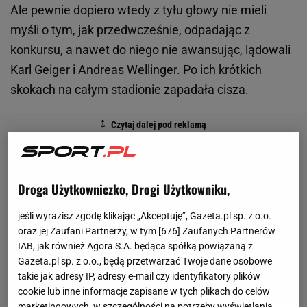
Ale pewnie dopiero wtedy z tyłu głowy nie mieli
myśli o tym, jak przedwcześnie, odpadając z
konkursu, a nawet do niego nie awansując, lądowali
Karl Geiger i Andreas Wellinger. Po ich krótkich
skokach na całym stadionie zapadała cisza.
Droga Użytkowniczko, Drogi Użytkowniku,
jeśli wyrazisz zgodę klikając „Akceptuję”, Gazeta.pl sp. z o.o.
oraz jej Zaufani Partnerzy, w tym [
676
] Zaufanych Partnerów
IAB, jak również Agora S.A. będąca spółką powiązaną z
Gazeta.pl sp. z o.o., będą przetwarzać Twoje dane osobowe
takie jak adresy IP, adresy e-mail czy identyfikatory plików
cookie lub inne informacje zapisane w tych plikach do celów
marketingowych, w szczególności na potrzeby wyświetlania