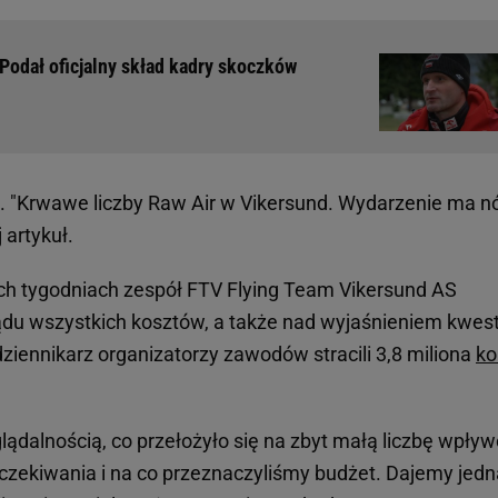
Podał oficjalny skład kadry skoczków
. "Krwawe liczby Raw Air w Vikersund. Wydarzenie ma n
 artykuł.
ich tygodniach zespół FTV Flying Team Vikersund AS
du wszystkich kosztów, a także nad wyjaśnieniem kwest
iennikarz organizatorzy zawodów stracili 3,8 miliona
ko
lądalnością, co przełożyło się na zbyt małą liczbę wpły
czekiwania i na co przeznaczyliśmy budżet. Dajemy jed