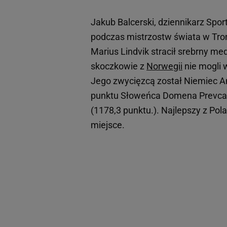
Jakub Balcerski, dziennikarz Spor
podczas mistrzostw świata w Tron
Marius Lindvik stracił srebrny m
skoczkowie z
Norwegii
nie mogli w
Jego zwycięzcą został Niemiec An
punktu Słoweńca Domena Prevca (
(1178,3 punktu.). Najlepszy z Pol
miejsce.