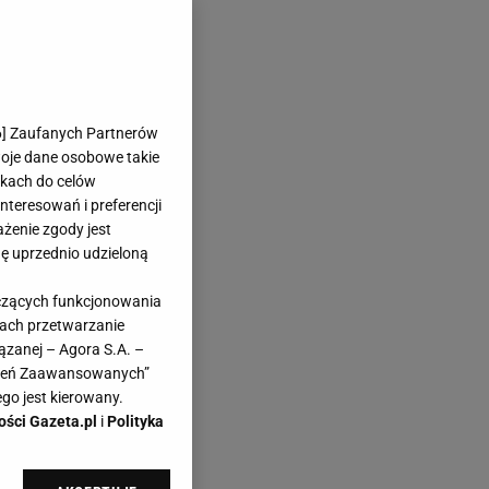
6
] Zaufanych Partnerów
woje dane osobowe takie
likach do celów
teresowań i preferencji
ażenie zgody jest
dę uprzednio udzieloną
yczących funkcjonowania
kach przetwarzanie
ązanej – Agora S.A. –
awień Zaawansowanych”
go jest kierowany.
ości Gazeta.pl
i
Polityka