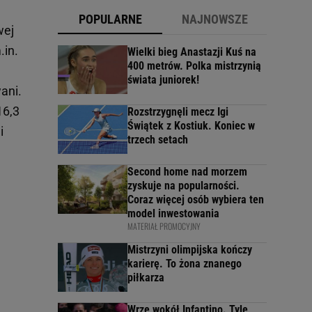
POPULARNE
NAJNOWSZE
wej
.in.
Wielki bieg Anastazji Kuś na
400 metrów. Polka mistrzynią
świata juniorek!
ani.
16,3
Rozstrzygnęli mecz Igi
Świątek z Kostiuk. Koniec w
i
trzech setach
Second home nad morzem
zyskuje na popularności.
Coraz więcej osób wybiera ten
model inwestowania
MATERIAŁ PROMOCYJNY
Mistrzyni olimpijska kończy
karierę. To żona znanego
piłkarza
Wrze wokół Infantino. Tyle