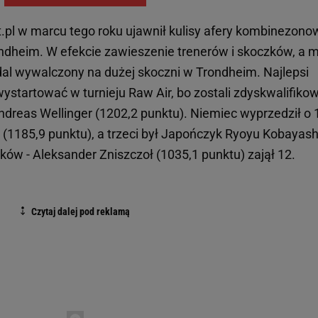
t.pl w marcu tego roku ujawnił kulisy afery kombinezono
dheim. W efekcie zawieszenie trenerów i skoczków, a m
edal wywalczony na dużej skoczni w Trondheim. Najlepsi
ystartować w turnieju Raw Air, bo zostali zdyskwalifikow
dreas Wellinger (1202,2 punktu). Niemiec wyprzedził o 
1185,9 punktu), a trzeci był Japończyk Ryoyu Kobayash
aków - Aleksander Zniszczoł (1035,1 punktu) zajął 12.