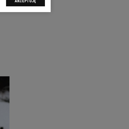
AKCEPTUJĘ
l sp. z o.o., jej
ić swoje preferencje
arzania danych poprzez
ych”. Zmiana ustawień
ach:
 celów identyfikacji.
omiar reklam i treści,