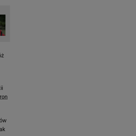
óż
ii
ron
wów
nak