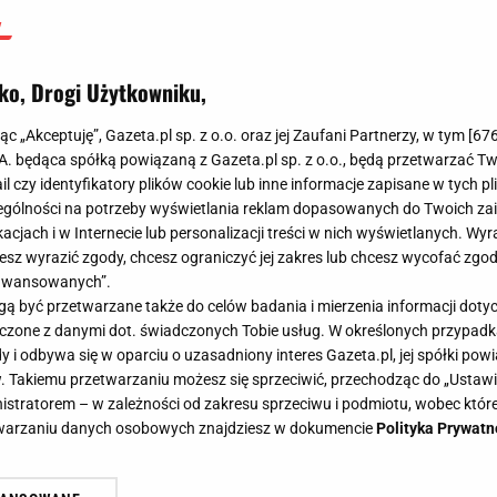
ko, Drogi Użytkowniku,
jąc „Akceptuję”, Gazeta.pl sp. z o.o. oraz jej Zaufani Partnerzy, w tym [
67
.A. będąca spółką powiązaną z Gazeta.pl sp. z o.o., będą przetwarzać T
ail czy identyfikatory plików cookie lub inne informacje zapisane w tych p
gólności na potrzeby wyświetlania reklam dopasowanych do Twoich zain
acjach i w Internecie lub personalizacji treści w nich wyświetlanych. Wyr
cesz wyrazić zgody, chcesz ograniczyć jej zakres lub chcesz wycofać zgo
aawansowanych”.
 być przetwarzane także do celów badania i mierzenia informacji dot
 łączone z danymi dot. świadczonych Tobie usług. W określonych przypad
i odbywa się w oparciu o uzasadniony interes Gazeta.pl, jej spółki powi
. Takiemu przetwarzaniu możesz się sprzeciwić, przechodząc do „Ust
nistratorem – w zależności od zakresu sprzeciwu i podmiotu, wobec które
etwarzaniu danych osobowych znajdziesz w dokumencie
Polityka Prywatn