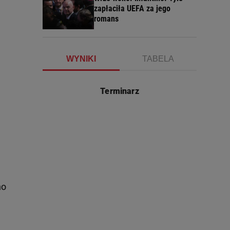
zapłaciła UEFA za jego
romans
WYNIKI
TABELA
Terminarz
no