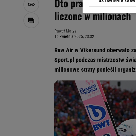
Oto prawdziwa katas
USTAWIENIA ZAA
Klikając „Akceptuję” wyra
Zaufanych Partnerów i A
liczone w milionach
dotyczące plików cookie,
odnośnik „Ustawienia pr
plików cookie możliwa je
Paweł Matys
16 kwietnia 2025, 23:32
My, nasi Zaufani Partne
Użycie dokładnych danych
Raw Air w Vikersund oberwało za
Przechowywanie informacji
Sport.pl podczas mistrzostw świ
badnie odbiorców i uleps
milionowe straty ponieśli organiz