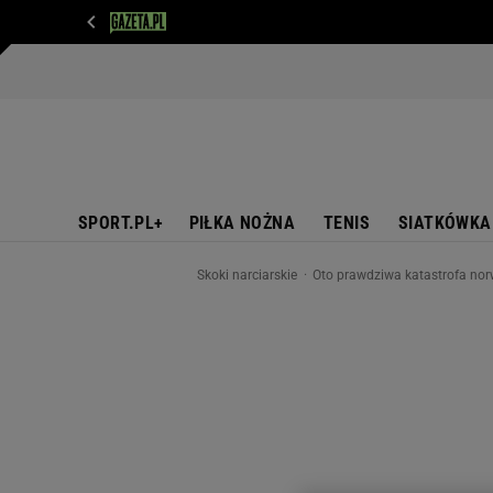
WIADOMOŚCI
NEXT
SPORT
PLOTEK
D
SPORT.PL+
PIŁKA NOŻNA
TENIS
SIATKÓWKA
Skoki narciarskie
Oto prawdziwa katastrofa norw