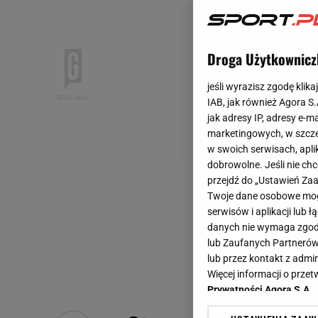
Droga Użytkownicz
jeśli wyrazisz zgodę klika
IAB, jak również Agora S
jak adresy IP, adresy e-m
marketingowych, w szcze
w swoich serwisach, aplik
dobrowolne. Jeśli nie ch
przejdź do „Ustawień Z
Twoje dane osobowe mogą
serwisów i aplikacji lub
danych nie wymaga zgody 
lub Zaufanych Partnerów
lub przez kontakt z admi
Więcej informacji o prz
Prywatności Agora S.A.