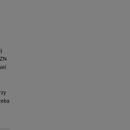
j
PZN
iel
e
rzy
rzeba