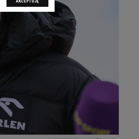
AKCEPTUJĘ
l sp. z o.o., jej
ić swoje preferencje
arzania danych poprzez
ych”. Zmiana ustawień
ach:
 celów identyfikacji.
omiar reklam i treści,