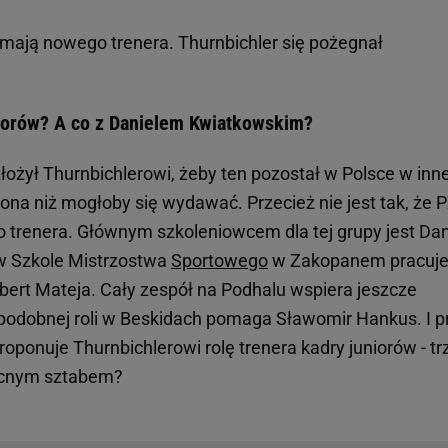
mają nowego trenera. Thurnbichler się pożegnał
niorów? A co z Danielem Kwiatkowskim?
łożył Thurnbichlerowi, żeby ten pozostał w Polsce w inne
łożona niż mogłoby się wydawać. Przecież nie jest tak, że 
 trenera. Głównym szkoleniowcem dla tej grupy jest Dan
 w Szkole Mistrzostwa
Sportowego
w Zakopanem pracuj
bert Mateja. Cały zespół na Podhalu wspiera jeszcze
podobnej roli w Beskidach pomaga Sławomir Hankus. I p
oponuje Thurnbichlerowi rolę trenera kadry juniorów - t
becnym sztabem?