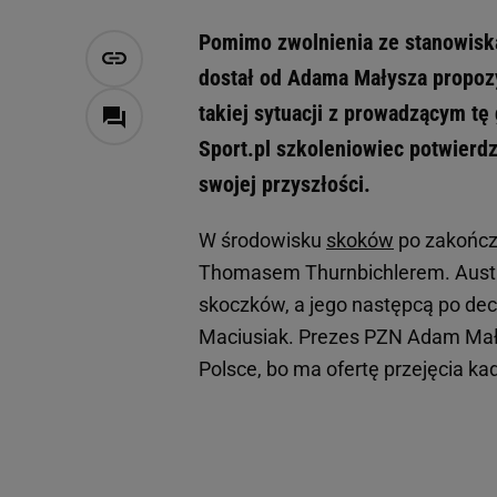
Pomimo zwolnienia ze stanowisk
dostał od Adama Małysza propozy
takiej sytuacji z prowadzącym t
Sport.pl szkoleniowiec potwierd
swojej przyszłości.
W środowisku
skoków
po zakończe
Thomasem Thurnbichlerem. Austri
skoczków, a jego następcą po dec
Maciusiak. Prezes PZN Adam Mały
Polsce, bo ma ofertę przejęcia kad