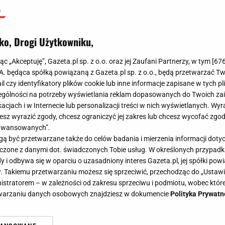
Jakub Balcerski
6 kwietnia 2025, 13:26
ko, Drogi Użytkowniku,
jąc „Akceptuję”, Gazeta.pl sp. z o.o. oraz jej Zaufani Partnerzy, w tym [
67
.A. będąca spółką powiązaną z Gazeta.pl sp. z o.o., będą przetwarzać T
ail czy identyfikatory plików cookie lub inne informacje zapisane w tych p
gólności na potrzeby wyświetlania reklam dopasowanych do Twoich zain
acjach i w Internecie lub personalizacji treści w nich wyświetlanych. Wyr
cesz wyrazić zgody, chcesz ograniczyć jej zakres lub chcesz wycofać zgo
aawansowanych”.
 być przetwarzane także do celów badania i mierzenia informacji dot
 łączone z danymi dot. świadczonych Tobie usług. W określonych przypad
i odbywa się w oparciu o uzasadniony interes Gazeta.pl, jej spółki powi
. Takiemu przetwarzaniu możesz się sprzeciwić, przechodząc do „Ust
nistratorem – w zależności od zakresu sprzeciwu i podmiotu, wobec które
etwarzaniu danych osobowych znajdziesz w dokumencie
Polityka Prywatn