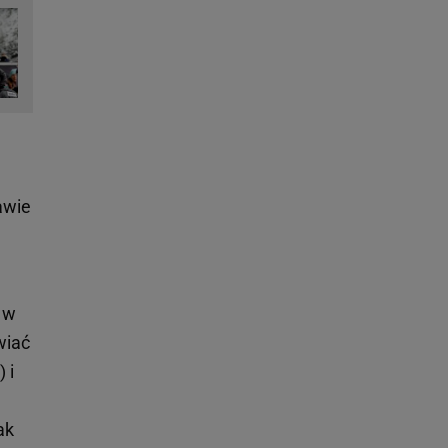
awie
 w
wiać
 i
ak