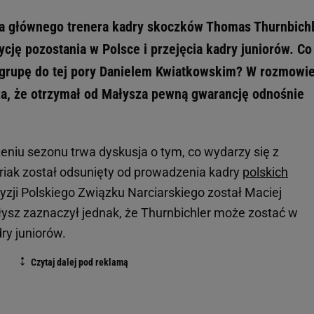
a głównego trenera kadry skoczków Thomas Thurnbich
cję pozostania w Polsce i przejęcia kadry juniorów. Co
ę grupę do tej pory Danielem Kwiatkowskim? W rozmowi
za, że otrzymał od Małysza pewną gwarancję odnośnie
niu sezonu trwa dyskusja o tym, co wydarzy się z
ak został odsunięty od prowadzenia kadry
polskich
yzji Polskiego Związku Narciarskiego został Maciej
sz zaznaczył jednak, że Thurnbichler może zostać w
ry juniorów.