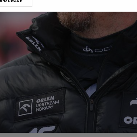
WANSOWANE
żasz też zgodę na zainstalowanie i przechowywanie plików cookie Gazeta.p
gora S.A. na Twoim urządzeniu końcowym. Możesz w każdej chwili zmien
 wywołując narzędzie do zarządzania twoimi preferencjami dot. przetw
ywatności ” w stopce serwisu i przechodząc do „Ustawień Zaawansowan
st także za pomocą ustawień przeglądarki.
rzy i Agora S.A. możemy przetwarzać dane osobowe w następujących cel
 geolokalizacyjnych. Aktywne skanowanie charakterystyki urządzenia do
 na urządzeniu lub dostęp do nich. Spersonalizowane reklamy i treści, p
zanie usług.
Lista Zaufanych Partnerów