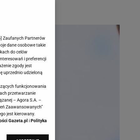
6
] Zaufanych Partnerów
woje dane osobowe takie
likach do celów
teresowań i preferencji
ażenie zgody jest
dę uprzednio udzieloną
yczących funkcjonowania
kach przetwarzanie
ązanej – Agora S.A. –
awień Zaawansowanych”
go jest kierowany.
ości Gazeta.pl
i
Polityka