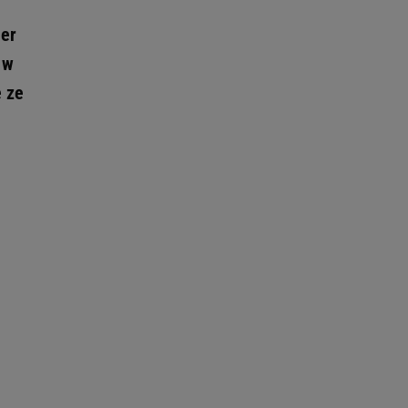
ler
 w
e ze