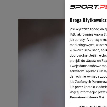
Droga Użytkownicz
jeśli wyrazisz zgodę klika
IAB, jak również Agora S
jak adresy IP, adresy e-m
marketingowych, w szcze
w swoich serwisach, aplik
dobrowolne. Jeśli nie ch
przejdź do „Ustawień Z
Twoje dane osobowe mogą
serwisów i aplikacji lub
danych nie wymaga zgody 
lub Zaufanych Partnerów
lub przez kontakt z admi
Więcej informacji o prz
Prywatności Agora S.A.