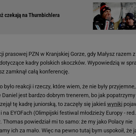
ż czekają na Thurnbichlera
cji prasowej PZN w Kranjskiej Gorze, gdy Małysz razem z
 dotyczące kadry polskich skoczków. Wypowiedzią w spr
sz zamknął całą konferencję.
było reakcji i rzeczy, które wiem, że nie były przyjemne,
e Daniel jest bardzo dobrym trenerem, bo jak popatrzymy
ejął tę kadrę juniorską, to zaczęły się jakieś
wyniki
poja
 i na EYOFach (Olimpijski festiwal młodzieży Europy - red.)
. Thomas powiedział mi to samo: że my jako Polacy nie
amy ich za mało. Więc na pewno tutaj bym uspokoił, że j