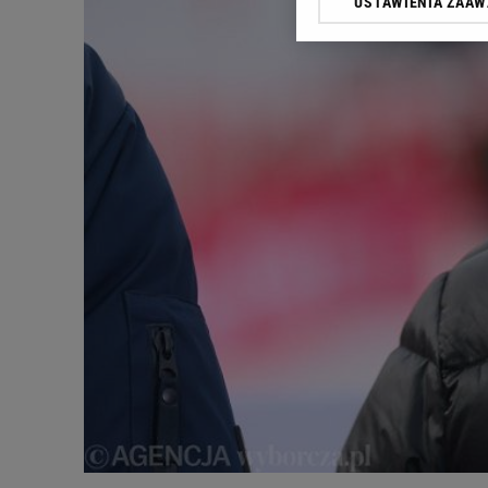
USTAWIENIA ZAA
Klikając „Akceptuję” wyra
Zaufanych Partnerów i A
dotyczące plików cookie,
odnośnik „Ustawienia pr
plików cookie możliwa je
My, nasi Zaufani Partne
Użycie dokładnych danych
Przechowywanie informacji
badnie odbiorców i uleps