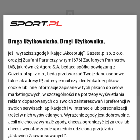
Droga Użytkowniczko, Drogi Użytkowniku,
jeśli wyrazisz zgodę klikając „Akceptuję”, Gazeta.pl sp. z o.o.
oraz jej Zaufani Partnerzy, w tym [
676
] Zaufanych Partnerów
IAB, jak również Agora S.A. będąca spółką powiązaną z
Gazeta.pl sp. z o.o., będą przetwarzać Twoje dane osobowe
takie jak adresy IP, adresy e-mail czy identyfikatory plików
cookie lub inne informacje zapisane w tych plikach do celów
marketingowych, w szczególności na potrzeby wyświetlania
reklam dopasowanych do Twoich zainteresowań i preferencji w
swoich serwisach, aplikacjach i w Internecie lub personalizacji
W niedzielę, tradycyjnie w słoweńskiej Planicy,
treści w nich wyświetlanych. Wyrażenie zgody jest dobrowolne.
zakończył się sezon 2024/25 Pucharu Świata w
Jeśli nie chcesz wyrazić zgody, chcesz ograniczyć jej zakres lub
skokach narciarskich
. W
finale
sezonu najlepszy był
chcesz wycofać zgodę uprzednio udzieloną przejdź do
„Ustawień Zaawansowanych”.
Słoweniec Anże Lanisek, jego rodak Domen Prevc