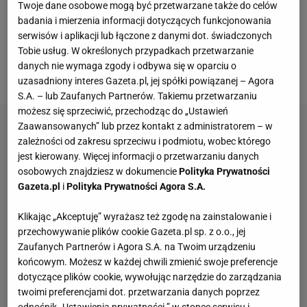
Twoje dane osobowe mogą być przetwarzane także do celów
skokiem
na 254,5 metra pobił oficjalny
rekord
badania i mierzenia informacji dotyczących funkcjonowania
świata
, a z Polaków tym razem najlepiej spisał się
serwisów i aplikacji lub łączone z danymi dot. świadczonych
Tobie usług. W określonych przypadkach przetwarzanie
nie trzynasty Paweł Wąsek, a Aleksander Zniszczoł,
danych nie wymaga zgody i odbywa się w oparciu o
który zajął siódme miejsce.
uzasadniony interes Gazeta.pl, jej spółki powiązanej – Agora
S.A. – lub Zaufanych Partnerów. Takiemu przetwarzaniu
możesz się sprzeciwić, przechodząc do „Ustawień
Zaawansowanych” lub przez kontakt z administratorem – w
zależności od zakresu sprzeciwu i podmiotu, wobec którego
jest kierowany. Więcej informacji o przetwarzaniu danych
osobowych znajdziesz w dokumencie
Polityka Prywatności
Gazeta.pl
i
Polityka Prywatności Agora S.A.
Klikając „Akceptuję” wyrażasz też zgodę na zainstalowanie i
przechowywanie plików cookie Gazeta.pl sp. z o.o., jej
Zaufanych Partnerów i Agora S.A. na Twoim urządzeniu
końcowym. Możesz w każdej chwili zmienić swoje preferencje
dotyczące plików cookie, wywołując narzędzie do zarządzania
twoimi preferencjami dot. przetwarzania danych poprzez
odnośnik „Ustawienia prywatności ” w stopce serwisu i