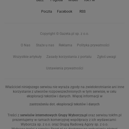
Buzz
Pogoda
Wideo
Tok.FM
Poczta
Facebook
RSS
Copyright © Gazeta.pl sp. z o.o.
O Nas
Staże u nas
Reklama
Polityka prywatności
Wszystkie artykuły
Zasady korzystania z portalu
Zgłoś uwagi
Ustawienia prywatności
Właściciel niniejszego serwisu nie wyraża zgody na zwielokrotnianie ani inne
korzystanie z utworów rozpowszechnionych w tym serwisie, w celu
eksploracji tekstów i danych. Więcej informacji w
zastrzeżeniu dot. eksploracji tekstów i danych
Treści z
serwisów internetowych Grupy Wyborcza.pl
oraz serwisu tokfm.pl
prezentujemy w ramach komercyjnej współpracy z ich wydawcami:
Wyborcza sp. z o.o. oraz Grupą Radiową Agory sp. z o.o.