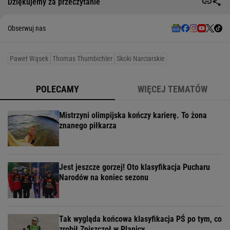
Dziękujemy za przeczytanie
Obserwuj nas
Paweł Wąsek
Thomas Thurnbichler
Skoki Narciarskie
POLECAMY
WIĘCEJ TEMATÓW
Mistrzyni olimpijska kończy karierę. To żona
znanego piłkarza
Jest jeszcze gorzej! Oto klasyfikacja Pucharu
Narodów na koniec sezonu
Tak wygląda końcowa klasyfikacja PŚ po tym, co
zrobił Zniszczoł w Planicy