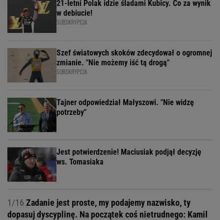
21-letni Polak idzie śladami Kubicy. Co za wynik
w debiucie!
SUBSKRYPCJA
Szef światowych skoków zdecydował o ogromnej
zmianie. "Nie możemy iść tą drogą"
SUBSKRYPCJA
Tajner odpowiedział Małyszowi. "Nie widzę
potrzeby"
Jest potwierdzenie! Maciusiak podjął decyzję
ws. Tomasiaka
1/16
Zadanie jest proste, my podajemy nazwisko, ty
dopasuj dyscyplinę. Na początek coś nietrudnego: Kamil