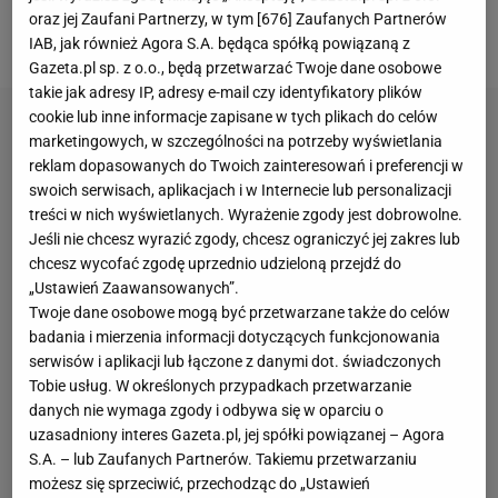
konkursie drużynowym. Dwa lata temu zakończył
oraz jej Zaufani Partnerzy, w tym [
676
] Zaufanych Partnerów
karierę, ale teraz znów zrobiło się o nim głośno.
IAB, jak również Agora S.A. będąca spółką powiązaną z
Gazeta.pl sp. z o.o., będą przetwarzać Twoje dane osobowe
takie jak adresy IP, adresy e-mail czy identyfikatory plików
cookie lub inne informacje zapisane w tych plikach do celów
marketingowych, w szczególności na potrzeby wyświetlania
reklam dopasowanych do Twoich zainteresowań i preferencji w
swoich serwisach, aplikacjach i w Internecie lub personalizacji
treści w nich wyświetlanych. Wyrażenie zgody jest dobrowolne.
Jeśli nie chcesz wyrazić zgody, chcesz ograniczyć jej zakres lub
chcesz wycofać zgodę uprzednio udzieloną przejdź do
„Ustawień Zaawansowanych”.
Twoje dane osobowe mogą być przetwarzane także do celów
badania i mierzenia informacji dotyczących funkcjonowania
serwisów i aplikacji lub łączone z danymi dot. świadczonych
Tobie usług. W określonych przypadkach przetwarzanie
danych nie wymaga zgody i odbywa się w oparciu o
uzasadniony interes Gazeta.pl, jej spółki powiązanej – Agora
S.A. – lub Zaufanych Partnerów. Takiemu przetwarzaniu
możesz się sprzeciwić, przechodząc do „Ustawień