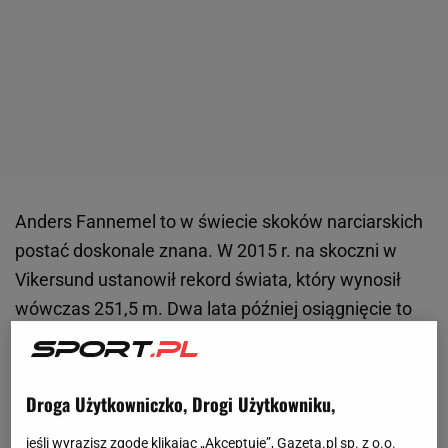
Anders Fannemel to w świecie skoków narciarskich
postać doskonale znana. W 2015 r. na skoczni w
Vikersund ustanowił rekord świata, który wynosił
wówczas 251,5 m. Dwa lata później osiągnięcie to
poprawili najpierw Robert Johansson (252 m), a
potem Stefan Kraft (253,5 m). 33-latek w dorobku
ma też trzecie miejsce w Turnieju Czterech Skoczni
Droga Użytkowniczko, Drogi Użytkowniku,
czy złoty medal mistrzostw świata w Falun w
jeśli wyrazisz zgodę klikając „Akceptuję”, Gazeta.pl sp. z o.o.