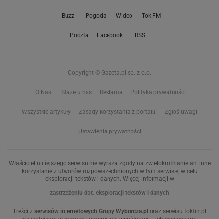
Buzz
Pogoda
Wideo
Tok.FM
Poczta
Facebook
RSS
Copyright © Gazeta.pl sp. z o.o.
O Nas
Staże u nas
Reklama
Polityka prywatności
Wszystkie artykuły
Zasady korzystania z portalu
Zgłoś uwagi
Ustawienia prywatności
Właściciel niniejszego serwisu nie wyraża zgody na zwielokrotnianie ani inne
korzystanie z utworów rozpowszechnionych w tym serwisie, w celu
eksploracji tekstów i danych. Więcej informacji w
zastrzeżeniu dot. eksploracji tekstów i danych
Treści z
serwisów internetowych Grupy Wyborcza.pl
oraz serwisu tokfm.pl