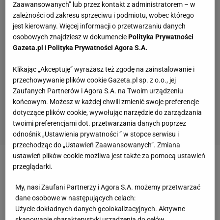
Zaawansowanych” lub przez kontakt z administratorem – w
zależności od zakresu sprzeciwu i podmiotu, wobec którego
jest kierowany. Więcej informacji o przetwarzaniu danych
osobowych znajdziesz w dokumencie
Polityka Prywatności
Gazeta.pl
i
Polityka Prywatności Agora S.A.
Klikając „Akceptuję” wyrażasz też zgodę na zainstalowanie i
przechowywanie plików cookie Gazeta.pl sp. z o.o., jej
Zaufanych Partnerów i Agora S.A. na Twoim urządzeniu
końcowym. Możesz w każdej chwili zmienić swoje preferencje
dotyczące plików cookie, wywołując narzędzie do zarządzania
twoimi preferencjami dot. przetwarzania danych poprzez
odnośnik „Ustawienia prywatności ” w stopce serwisu i
przechodząc do „Ustawień Zaawansowanych”. Zmiana
ustawień plików cookie możliwa jest także za pomocą ustawień
Zobacz wideo
Kluczowe spotkanie za zamkniętymi
przeglądarki.
drzwiami w Oslo. Oto kulisy
My, nasi Zaufani Partnerzy i Agora S.A. możemy przetwarzać
dane osobowe w następujących celach:
Użycie dokładnych danych geolokalizacyjnych. Aktywne
Fannemel dopiero co został trenerem Norwegii, a
skanowanie charakterystyki urządzenia do celów