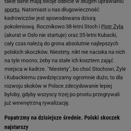
takie dane mają swoje odbicie w długim uprawianiu
sportu
. Natomiast u nas długowieczność
kadrowiczów jest spowodowana dziurą
pokoleniową. Rocznikowo 38-letni Stoch i
Piotr Żyła
(akurat w Oslo nie startuje) oraz 35-letni Kubacki,
cały czas należą do grona absolutnie najlepszych
polskich skoczków. Niestety, nikt nie naciska na nich
na tyle mocno, żeby na stałe ich kosztem zająć
miejsca w kadrze. "Niestety", bo choć Stochowi, Żyle
i Kubackiemu zawdzięczamy ogromnie dużo, to dla
rozwoju skoków w Polsce zdecydowanie lepiej
byłoby, gdyby wszyscy trzej po prostu przegrywali
już wewnętrzną rywalizację.
Popatrzmy na dzisiejsze średnie. Polski skoczek
najstarszy