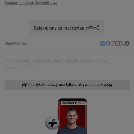
Dziękujemy za przeczytanie
Obserwuj nas
PŚ W Skokach
Kamil Stoch
Dawid Kubacki
Skoki Narciarskie
Sport Extra
Oslo