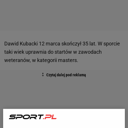
Dawid Kubacki 12 marca skończył 35 lat. W sporcie
taki wiek uprawnia do startów w zawodach
weteranów, w kategorii masters.