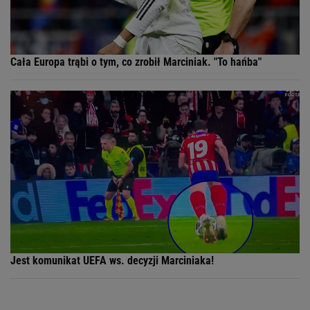
Cała Europa trąbi o tym, co zrobił Marciniak. "To hańba"
Jest komunikat UEFA ws. decyzji Marciniaka!