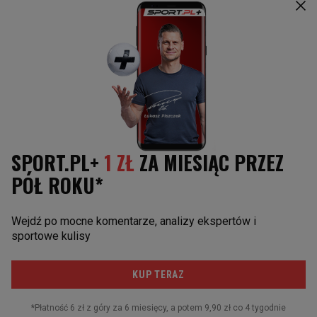
Poczta
Facebook
RSS
Copyright © Gazeta.pl sp. z o.o.
O Nas
Staże u nas
Reklama
Polityka prywatności
Wszystkie artykuły
Zasady korzystania z portalu
Zgłoś uwagi
Ustawienia prywatności
Właściciel niniejszego serwisu nie wyraża zgody na zwielokrotnianie ani inne
korzystanie z utworów rozpowszechnionych w tym serwisie, w celu
eksploracji tekstów i danych. Więcej informacji w
zastrzeżeniu dot. eksploracji tekstów i danych
Treści z
serwisów internetowych Grupy Wyborcza.pl
oraz serwisu
tokfm.pl prezentujemy w ramach komercyjnej współpracy z ich
wydawcami: Wyborcza sp. z o.o. oraz Grupą Radiową Agory sp. z o.o.
Wybrane treści z serwisu Sport.pl są dostępne po wykupieniu płatnej
subskrypcji