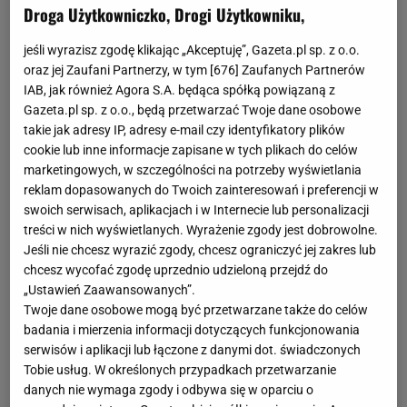
Droga Użytkowniczko, Drogi Użytkowniku,
jeśli wyrazisz zgodę klikając „Akceptuję”, Gazeta.pl sp. z o.o.
oraz jej Zaufani Partnerzy, w tym [
676
] Zaufanych Partnerów
IAB, jak również Agora S.A. będąca spółką powiązaną z
Gazeta.pl sp. z o.o., będą przetwarzać Twoje dane osobowe
takie jak adresy IP, adresy e-mail czy identyfikatory plików
cookie lub inne informacje zapisane w tych plikach do celów
marketingowych, w szczególności na potrzeby wyświetlania
reklam dopasowanych do Twoich zainteresowań i preferencji w
swoich serwisach, aplikacjach i w Internecie lub personalizacji
treści w nich wyświetlanych. Wyrażenie zgody jest dobrowolne.
Jeśli nie chcesz wyrazić zgody, chcesz ograniczyć jej zakres lub
chcesz wycofać zgodę uprzednio udzieloną przejdź do
„Ustawień Zaawansowanych”.
Twoje dane osobowe mogą być przetwarzane także do celów
badania i mierzenia informacji dotyczących funkcjonowania
serwisów i aplikacji lub łączone z danymi dot. świadczonych
Tobie usług. W określonych przypadkach przetwarzanie
danych nie wymaga zgody i odbywa się w oparciu o