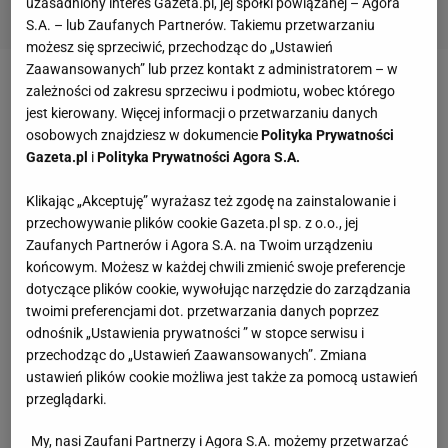
uzasadniony interes Gazeta.pl, jej spółki powiązanej – Agora
S.A. – lub Zaufanych Partnerów. Takiemu przetwarzaniu
możesz się sprzeciwić, przechodząc do „Ustawień
Zaawansowanych” lub przez kontakt z administratorem – w
Zobacz wideo
Byliśmy na koncercie byłego rywala
zależności od zakresu sprzeciwu i podmiotu, wobec którego
jest kierowany. Więcej informacji o przetwarzaniu danych
Małysza w Trondheim. Tak dziś wygląda
osobowych znajdziesz w dokumencie
Polityka Prywatności
Gazeta.pl
i
Polityka Prywatności Agora S.A.
Tę ciekawostkę podkreślił na platformie X pasjonat
Klikając „Akceptuję” wyrażasz też zgodę na zainstalowanie i
skoków Filip Górecki. Z przedstawionych przez niego
przechowywanie plików cookie Gazeta.pl sp. z o.o., jej
wyliczeń jasno wynika, że więcej skokowych
Zaufanych Partnerów i Agora S.A. na Twoim urządzeniu
dinozaurów w historii Pucharu Świata w skokach
końcowym. Możesz w każdej chwili zmienić swoje preferencje
dotyczące plików cookie, wywołując narzędzie do zarządzania
narciarskich zaprezentowała tylko Japonia.
twoimi preferencjami dot. przetwarzania danych poprzez
odnośnik „Ustawienia prywatności ” w stopce serwisu i
przechodząc do „Ustawień Zaawansowanych”. Zmiana
ustawień plików cookie możliwa jest także za pomocą ustawień
przeglądarki.
W powyższym zestawieniu brakuje jeszcze jednego
My, nasi Zaufani Partnerzy i Agora S.A. możemy przetwarzać
Japończyka, który skakał w Pucharze Świata po 35.