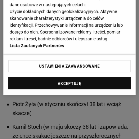
dane osobowe w następujących celach:
urodzinach. Był nim Akira Higashi, który urodził się w
Użycie dokładnych danych geolokalizacyjnych. Aktywne
roku 1972, a ostatni raz w elicie wystartował w 2010
skanowanie charakterystyki urządzenia do celów
roku, miesiąc po swych 38. urodzinach.
identyfikacji. Przechowywanie informacji na urządzeniu lub
dostęp do nich. Spersonalizowane reklamy i treści, pomiar
reklam i treści, badnie odbiorców i ulepszanie usług.
Polacy absolutnie nie powinni być jak Japończycy
Lista Zaufanych Partnerów
Polacy mogą wkrótce zrównać się z Japończykami
w tej statystyce. Po swoich 35. urodzinach w PŚ
USTAWIENIA ZAAWANSOWANE
reprezentowali Polskę:
AKCEPTUJĘ
Stefan Hula (skończył karierę jako 37-latek)
Piotr Żyła (w styczniu skończył 38 lat i wciąż
skacze)
Kamil Stoch (w maju skoczy 38 lat i zapowiada,
że chce skakać jeszcze na przyszłorocznych