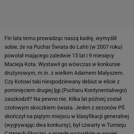
Fin lata temu prowadząc naszą kadrę, wymyślił
sobie, że na Puchar Świata do Lahti (w 2007 roku)
powołał mającego zaledwie 15 lat i 9 miesięcy
Macieja Kota. Wystawił go wówczas w konkursie
drużynowym, m.in. z wielkim Adamem Małyszem.
Czy Kotowi taki niespodziewany debiut w elicie z
pominięciem drugiej
ligi
(Pucharu Kontynentalnego)
zaszkodził? Na pewno nie. Kilka lat później został
czołowym skoczkiem świata. Jeden z sezonów PŚ
skończył na piątym miejscu w klasyfikacji generalnej
(wygrywając dwa konkursy), był czwarty w Turnieju
Czterech Skoczni, a przede wszystkim w swojej