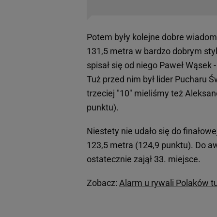
Potem były kolejne dobre wiadom
131,5 metra w bardzo dobrym stylu 
spisał się od niego Paweł Wąsek 
Tuż przed nim był lider Pucharu Ś
trzeciej "10" mieliśmy też Aleksa
punktu).
Niestety nie udało się do finało
123,5 metra (124,9 punktu). Do 
ostatecznie zajął 33. miejsce.
Zobacz:
Alarm u rywali Polaków t