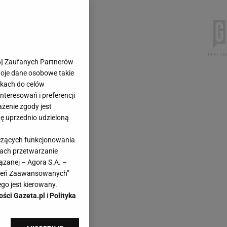
6
] Zaufanych Partnerów
woje dane osobowe takie
likach do celów
teresowań i preferencji
ażenie zgody jest
dę uprzednio udzieloną
yczących funkcjonowania
kach przetwarzanie
ązanej – Agora S.A. –
awień Zaawansowanych”
go jest kierowany.
ości Gazeta.pl
i
Polityka