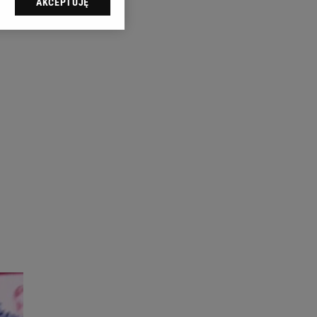
AKCEPTUJĘ
l sp. z o.o., jej
ić swoje preferencje
arzania danych poprzez
ych”. Zmiana ustawień
ach:
 celów identyfikacji.
omiar reklam i treści,