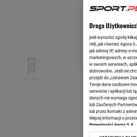
Droga Użytkownicz
jeśli wyrazisz zgodę klika
IAB, jak również Agora S
jak adresy IP, adresy e-m
marketingowych, w szcze
w swoich serwisach, aplik
dobrowolne. Jeśli nie ch
przejdź do „Ustawień Z
Twoje dane osobowe mogą
serwisów i aplikacji lub
danych nie wymaga zgody 
lub Zaufanych Partnerów
lub przez kontakt z admi
Więcej informacji o prz
Prywatności Agora S.A.