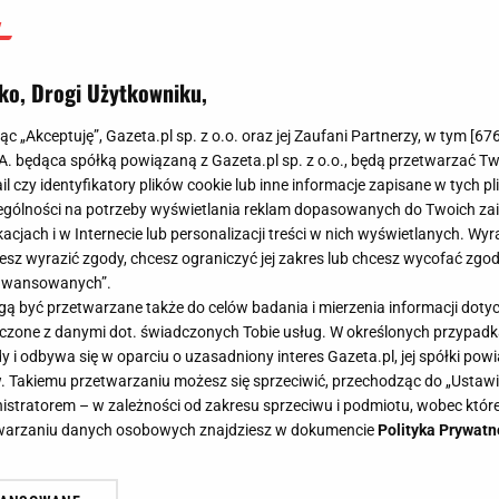
ko, Drogi Użytkowniku,
jąc „Akceptuję”, Gazeta.pl sp. z o.o. oraz jej Zaufani Partnerzy, w tym [
67
.A. będąca spółką powiązaną z Gazeta.pl sp. z o.o., będą przetwarzać T
ail czy identyfikatory plików cookie lub inne informacje zapisane w tych p
gólności na potrzeby wyświetlania reklam dopasowanych do Twoich zain
acjach i w Internecie lub personalizacji treści w nich wyświetlanych. Wyr
cesz wyrazić zgody, chcesz ograniczyć jej zakres lub chcesz wycofać zgo
aawansowanych”.
 być przetwarzane także do celów badania i mierzenia informacji dot
 łączone z danymi dot. świadczonych Tobie usług. W określonych przypad
i odbywa się w oparciu o uzasadniony interes Gazeta.pl, jej spółki powi
. Takiemu przetwarzaniu możesz się sprzeciwić, przechodząc do „Ust
nistratorem – w zależności od zakresu sprzeciwu i podmiotu, wobec które
etwarzaniu danych osobowych znajdziesz w dokumencie
Polityka Prywatn