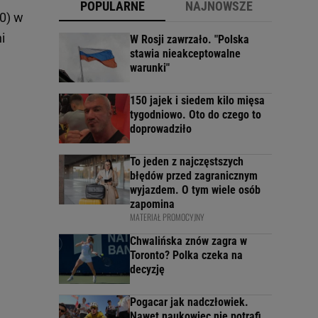
POPULARNE
NAJNOWSZE
0) w
i
W Rosji zawrzało. "Polska
stawia nieakceptowalne
warunki"
150 jajek i siedem kilo mięsa
tygodniowo. Oto do czego to
doprowadziło
To jeden z najczęstszych
błędów przed zagranicznym
wyjazdem. O tym wiele osób
zapomina
MATERIAŁ PROMOCYJNY
Chwalińska znów zagra w
Toronto? Polka czeka na
decyzję
Pogacar jak nadczłowiek.
Nawet naukowiec nie potrafi