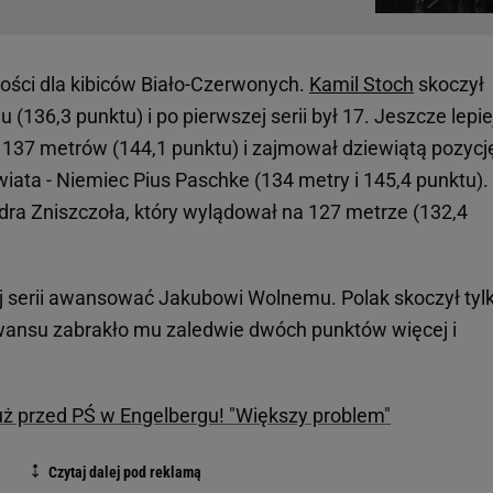
ości dla kibiców Biało-Czerwonych.
Kamil Stoch
skoczył
(136,3 punktu) i po pierwszej serii był 17. Jeszcze lepie
- 137 metrów (144,1 punktu) i zajmował dziewiątą pozycj
wiata - Niemiec Pius Paschke (134 metry i 145,4 punktu).
ndra Zniszczoła, który wylądował na 127 metrze (132,4
wej serii awansować Jakubowi Wolnemu. Polak skoczył tyl
awansu zabrakło mu zaledwie dwóch punktów więcej i
uż przed PŚ w Engelbergu! "Większy problem"