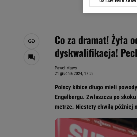
USTAWIENIA ZAA
Klikając „Akceptuję” wyra
Zaufanych Partnerów i A
dotyczące plików cookie,
odnośnik „Ustawienia pr
plików cookie możliwa je
Co za dramat! Żyła o
My, nasi Zaufani Partne
dyskwalifikacja! Pe
Użycie dokładnych danych
Przechowywanie informacji
badnie odbiorców i uleps
Paweł Matys
21 grudnia 2024, 17:53
Polscy kibice długo mieli powod
Engelbergu. Zwłaszcza po skoku w
metrze. Niestety chwilę później 