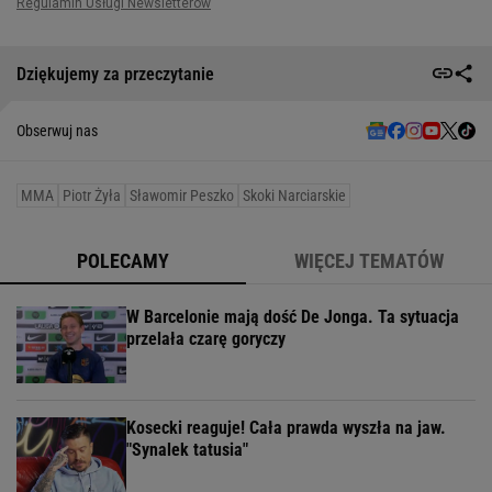
Dziękujemy za przeczytanie
Obserwuj nas
MMA
Piotr Żyła
Sławomir Peszko
Skoki Narciarskie
POLECAMY
WIĘCEJ TEMATÓW
W Barcelonie mają dość De Jonga. Ta sytuacja
przelała czarę goryczy
Kosecki reaguje! Cała prawda wyszła na jaw.
"Synalek tatusia"