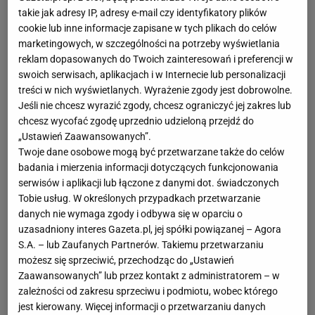
takie jak adresy IP, adresy e-mail czy identyfikatory plików
cookie lub inne informacje zapisane w tych plikach do celów
marketingowych, w szczególności na potrzeby wyświetlania
reklam dopasowanych do Twoich zainteresowań i preferencji w
swoich serwisach, aplikacjach i w Internecie lub personalizacji
treści w nich wyświetlanych. Wyrażenie zgody jest dobrowolne.
Jeśli nie chcesz wyrazić zgody, chcesz ograniczyć jej zakres lub
chcesz wycofać zgodę uprzednio udzieloną przejdź do
„Ustawień Zaawansowanych”.
Twoje dane osobowe mogą być przetwarzane także do celów
badania i mierzenia informacji dotyczących funkcjonowania
serwisów i aplikacji lub łączone z danymi dot. świadczonych
Tobie usług. W określonych przypadkach przetwarzanie
danych nie wymaga zgody i odbywa się w oparciu o
uzasadniony interes Gazeta.pl, jej spółki powiązanej – Agora
S.A. – lub Zaufanych Partnerów. Takiemu przetwarzaniu
możesz się sprzeciwić, przechodząc do „Ustawień
Zaawansowanych” lub przez kontakt z administratorem – w
zależności od zakresu sprzeciwu i podmiotu, wobec którego
jest kierowany. Więcej informacji o przetwarzaniu danych