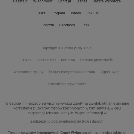
Gazeta.pl
Wiadomości
Sport.pl
Biznes
Gazeta Wyborcza
Buzz
Pogoda
Wideo
Tok.FM
Poczta
Facebook
RSS
Copyright © Gazeta.pl sp. z o.o.
O Nas
Staże u nas
Reklama
Polityka prywatności
Wszystkie artykuły
Zasady korzystania z portalu
Zgłoś uwagi
Ustawienia prywatności
Właściciel niniejszego serwisu nie wyraża zgody na zwielokrotnianie ani inne
korzystanie z utworów rozpowszechnionych w tym serwisie, w celu
eksploracji tekstów i danych. Więcej informacji w
zastrzeżeniu dot. eksploracji tekstów i danych
Treści z
serwisów internetowych Grupy Wyborcza.pl
oraz serwisu tokfm.pl