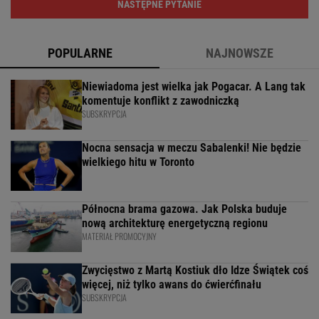
NASTĘPNE PYTANIE
POPULARNE
NAJNOWSZE
Niewiadoma jest wielka jak Pogacar. A Lang tak
komentuje konflikt z zawodniczką
SUBSKRYPCJA
Nocna sensacja w meczu Sabalenki! Nie będzie
wielkiego hitu w Toronto
Północna brama gazowa. Jak Polska buduje
nową architekturę energetyczną regionu
MATERIAŁ PROMOCYJNY
Zwycięstwo z Martą Kostiuk dło Idze Świątek coś
więcej, niż tylko awans do ćwierćfinału
SUBSKRYPCJA