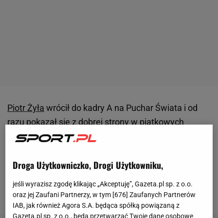
Piotr Żyła
wrócił do kadry A na Puchar Świata i od
razu pokazał się z dobrej strony w piątkowych
zmaganiach na skoczni w Engelbergu. Spisywał się
najlepiej z Polaków w treningach, a w kwalifikacjach
Droga Użytkowniczko, Drogi Użytkowniku,
zajął wysokie, 12. miejsce. Napędził jednak strachu
kibicom, kiedy to w pierwszym treningu lądował
jeśli wyrazisz zgodę klikając „Akceptuję”, Gazeta.pl sp. z o.o.
daleko, ale zaliczył bolesny upadek.
oraz jej Zaufani Partnerzy, w tym [
676
] Zaufanych Partnerów
IAB, jak również Agora S.A. będąca spółką powiązaną z
Gazeta.pl sp. z o.o., będą przetwarzać Twoje dane osobowe