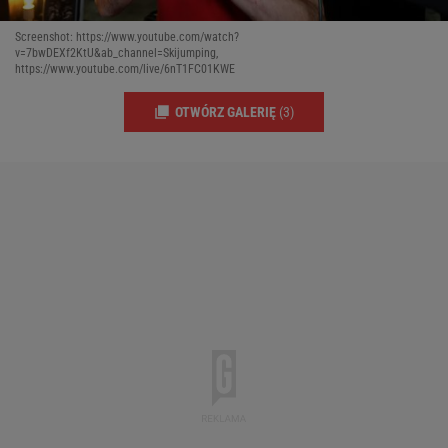
Screenshot: https://www.youtube.com/watch?
v=7bwDEXf2KtU&ab_channel=Skijumping,
https://www.youtube.com/live/6nT1FC01KWE
OTWÓRZ GALERIĘ
(3)