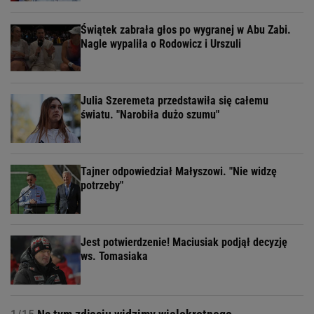
Świątek zabrała głos po wygranej w Abu Zabi.
Nagle wypaliła o Rodowicz i Urszuli
Julia Szeremeta przedstawiła się całemu
światu. "Narobiła dużo szumu"
Tajner odpowiedział Małyszowi. "Nie widzę
potrzeby"
Jest potwierdzenie! Maciusiak podjął decyzję
ws. Tomasiaka