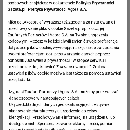
osobowych znajdziesz w dokumencie
Polityka Prywatności
Gazeta.pl
i
Polityka Prywatności Agora S.A.
Klikając „Akceptuję” wyrażasz też zgodę na zainstalowanie i
przechowywanie plików cookie Gazeta.pl sp. z o.o., jej
Zaufanych Partnerów i Agora S.A. na Twoim urządzeniu
końcowym. Możesz w każdej chwili zmienić swoje preferencje
dotyczące plików cookie, wywołując narzędzie do zarządzania
twoimi preferencjami dot. przetwarzania danych poprzez
odnośnik „Ustawienia prywatności ” w stopce serwisu i
przechodząc do „Ustawień Zaawansowanych”. Zmiana
Zobacz wideo
Prawdziwa historia "Bestii z
ustawień plików cookie możliwa jest także za pomocą ustawień
przeglądarki.
Hinterzarten". Odwiedziliśmy miasto Stefana
Horngachera
My, nasi Zaufani Partnerzy i Agora S.A. możemy przetwarzać
dane osobowe w następujących celach:
Użycie dokładnych danych geolokalizacyjnych. Aktywne
Piotr Żyła - Sławomir Peszko w MMA? "Szykuj się"
skanowanie charakterystyki urządzenia do celów
już padło
identyfikacji. Przechowywanie informacji na urządzeniu lub
dostęp do nich. Spersonalizowane reklamy i treści, pomiar
reklam i treści, badnie odbiorców i ulepszanie usług.