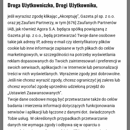
przenieśli się do fińskiej Ruki. W trzecim weekendzie
Droga Użytkowniczko, Drogi Użytkowniku,
zmagań przyszła pora na zawody w Polsce, a
jeśli wyrazisz zgodę klikając „Akceptuję”, Gazeta.pl sp. z o.o.
konkretnie na skoczni
Adama Małysza
w
Wiśle
! W
oraz jej Zaufani Partnerzy, w tym [
676
] Zaufanych Partnerów
piątek skoczkowie dwukrotnie mieli okazję
IAB, jak również Agora S.A. będąca spółką powiązaną z
przetestować obiekt, a następnie przystąpili do
Gazeta.pl sp. z o.o., będą przetwarzać Twoje dane osobowe
takie jak adresy IP, adresy e-mail czy identyfikatory plików
kwalifikacji. W nich najlepszy z biało-czerwonych był
cookie lub inne informacje zapisane w tych plikach do celów
Piotr Żyła
.
marketingowych, w szczególności na potrzeby wyświetlania
reklam dopasowanych do Twoich zainteresowań i preferencji w
swoich serwisach, aplikacjach i w Internecie lub personalizacji
treści w nich wyświetlanych. Wyrażenie zgody jest dobrowolne.
Jeśli nie chcesz wyrazić zgody, chcesz ograniczyć jej zakres lub
chcesz wycofać zgodę uprzednio udzieloną przejdź do
„Ustawień Zaawansowanych”.
Twoje dane osobowe mogą być przetwarzane także do celów
badania i mierzenia informacji dotyczących funkcjonowania
serwisów i aplikacji lub łączone z danymi dot. świadczonych
Tobie usług. W określonych przypadkach przetwarzanie
danych nie wymaga zgody i odbywa się w oparciu o