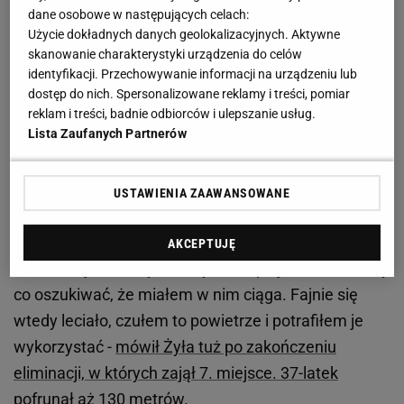
dane osobowe w następujących celach:
Zobacz wideo
Doping? "Nie będę nikogo oskarżał,
Użycie dokładnych danych geolokalizacyjnych. Aktywne
skanowanie charakterystyki urządzenia do celów
ale...". Szpilka tłumaczy, jak go wrobiono [Sport.pl
identyfikacji. Przechowywanie informacji na urządzeniu lub
Fight]
dostęp do nich. Spersonalizowane reklamy i treści, pomiar
reklam i treści, badnie odbiorców i ulepszanie usług.
Lista Zaufanych Partnerów
Tak Polacy wypadli w serii próbnej w Wiśle.
Zniszczoł wreszcie o sobie przypomniał
USTAWIENIA ZAAWANSOWANE
- Ten ostatni skok był bardzo fajny. Treningowe
faktycznie wyglądały jak treningowe. W
AKCEPTUJĘ
kwalifikacjach wszystko wyszło lepiej, ale nie ma się
co oszukiwać, że miałem w nim ciąga. Fajnie się
wtedy leciało, czułem to powietrze i potrafiłem je
wykorzystać -
mówił Żyła tuż po zakończeniu
eliminacji, w których zajął 7. miejsce. 37-latek
pofrunął aż 130 metrów.