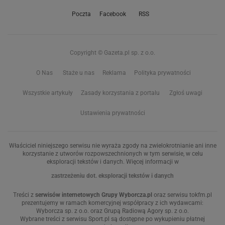
Poczta
Facebook
RSS
Copyright © Gazeta.pl sp. z o.o.
O Nas
Staże u nas
Reklama
Polityka prywatności
Wszystkie artykuły
Zasady korzystania z portalu
Zgłoś uwagi
Ustawienia prywatności
Właściciel niniejszego serwisu nie wyraża zgody na zwielokrotnianie ani inne
korzystanie z utworów rozpowszechnionych w tym serwisie, w celu
eksploracji tekstów i danych. Więcej informacji w
zastrzeżeniu dot. eksploracji tekstów i danych
Treści z
serwisów internetowych Grupy Wyborcza.pl
oraz serwisu tokfm.pl
prezentujemy w ramach komercyjnej współpracy z ich wydawcami:
Wyborcza sp. z o.o. oraz Grupą Radiową Agory sp. z o.o.
Wybrane treści z serwisu Sport.pl są dostępne po wykupieniu płatnej