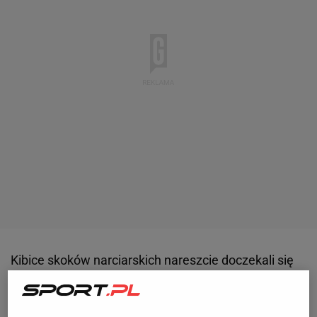
Kibice skoków narciarskich nareszcie doczekali się
inauguracji sezonu. Najpierw zawodnicy
rywalizowali w norweskim Lillehammer, po czym