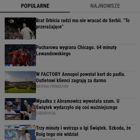
POPULARNE
NAJNOWSZE
Brat Grbicia radzi mu nie wracać do Serbii. "To
przerażające"
Pucharowa wygrana Chicago. 64 minuty
Lewandowskiego
W FACTORY Annopol powstał kort do padla.
Outletowi klienci zagrają za darmo
MATERIAŁ PROMOCYJNY
Wpadka z Abramowicz wywołała szum. U
Świątek wydarzyło się coś ważniejszego
SUBSKRYPCJA
Trzy minuty i wstrząs u Igi Świątek. Szkoda, że
Roig tego nie widział
SUBSKRYPCJA