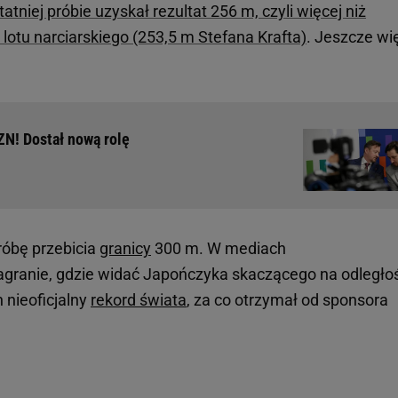
atniej próbie uzyskał rezultat 256 m, czyli więcej niż
 lotu narciarskiego (253,5 m Stefana Krafta)
. Jeszcze wi
ZN! Dostał nową rolę
óbę przebicia
granicy
300 m. W mediach
agranie, gdzie widać Japończyka skaczącego na odległo
 nieoficjalny
rekord świata
, za co otrzymał od sponsora