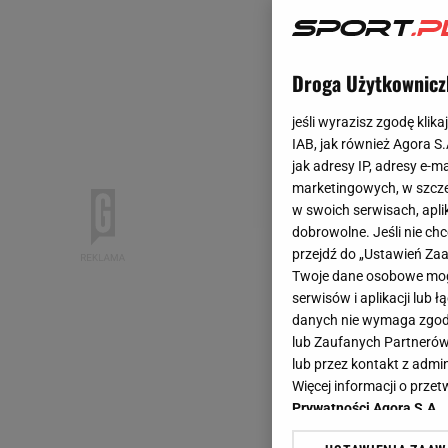
Droga Użytkownicz
jeśli wyrazisz zgodę klika
IAB, jak również Agora S
jak adresy IP, adresy e-m
marketingowych, w szcze
w swoich serwisach, aplik
dobrowolne. Jeśli nie ch
przejdź do „Ustawień Z
Twoje dane osobowe mogą
serwisów i aplikacji lub
danych nie wymaga zgody 
lub Zaufanych Partnerów
lub przez kontakt z admi
Więcej informacji o prz
Prywatności Agora S.A.