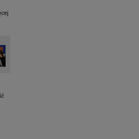
ęcej
ść