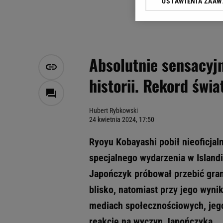
USTAWIENIA ZAA
Klikając „Akceptuję” wyra
Zaufanych Partnerów i A
dotyczące plików cookie,
odnośnik „Ustawienia pr
plików cookie możliwa je
Absolutnie sensacyj
My, nasi Zaufani Partne
historii. Rekord świ
Użycie dokładnych danych
Przechowywanie informacji
badnie odbiorców i uleps
Hubert Rybkowski
24 kwietnia 2024, 17:50
Ryoyu Kobayashi pobił nieoficjal
specjalnego wydarzenia w Island
Japończyk próbował przebić gran
blisko, natomiast przy jego wyni
mediach społecznościowych, jego 
reakcję na wyczyn Japończyka.