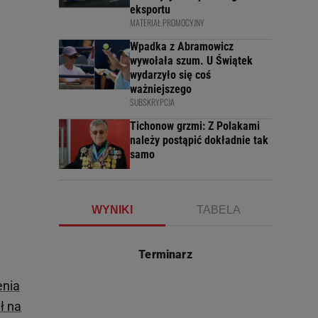
eksportu
MATERIAŁ PROMOCYJNY
Wpadka z Abramowicz
wywołała szum. U Świątek
wydarzyło się coś
ważniejszego
SUBSKRYPCJA
Tichonow grzmi: Z Polakami
należy postąpić dokładnie tak
samo
WYNIKI
TABELA
Terminarz
enia
ł na