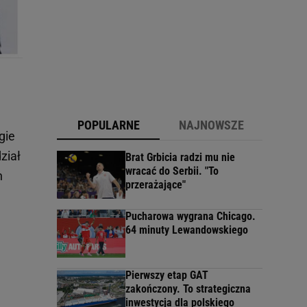
POPULARNE
NAJNOWSZE
gie
ział
Brat Grbicia radzi mu nie
wracać do Serbii. "To
h
przerażające"
Pucharowa wygrana Chicago.
64 minuty Lewandowskiego
Pierwszy etap GAT
zakończony. To strategiczna
inwestycja dla polskiego