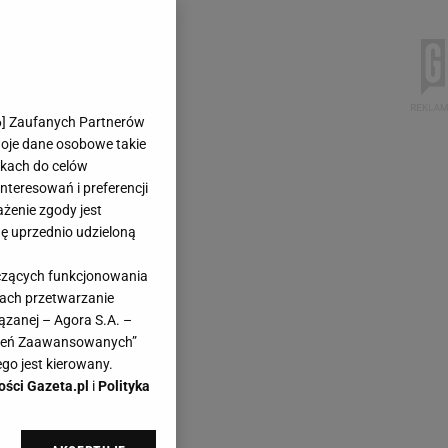
6
] Zaufanych Partnerów
woje dane osobowe takie
likach do celów
teresowań i preferencji
ażenie zgody jest
dę uprzednio udzieloną
yczących funkcjonowania
kach przetwarzanie
ązanej – Agora S.A. –
awień Zaawansowanych”
go jest kierowany.
ości Gazeta.pl
i
Polityka