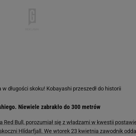
 w długości skoku! Kobayashi przeszedł do historii
hiego. Niewiele zabrakło do 300 metrów
 Red Bull, porozumiał się z władzami w kwestii postawi
koczni Hlídarfjall. We wtorek 23 kwietnia zawodnik odda