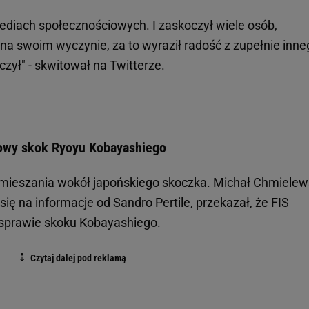
ediach społecznościowych. I zaskoczył wiele osób,
 na swoim wyczynie, za to wyraził radość z zupełnie inne
zył" - skwitował na Twitterze.
dowy skok Ryoyu Kobayashiego
amieszania wokół japońskiego skoczka. Michał Chmielews
ię na informacje od Sandro Pertile, przekazał, że FIS
 sprawie skoku Kobayashiego.