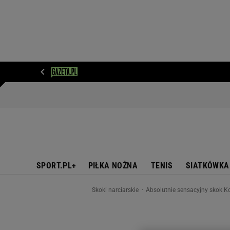
WIADOMOŚCI
NEXT
SPORT
PLOTEK
D
SPORT.PL+
PIŁKA NOŻNA
TENIS
SIATKÓWKA
Skoki narciarskie
Absolutnie sensacyjny skok Ko