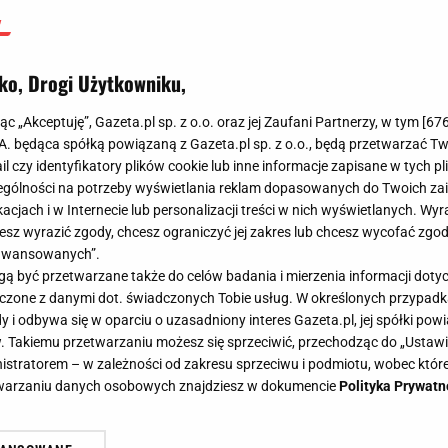
ko, Drogi Użytkowniku,
jąc „Akceptuję”, Gazeta.pl sp. z o.o. oraz jej Zaufani Partnerzy, w tym [
67
.A. będąca spółką powiązaną z Gazeta.pl sp. z o.o., będą przetwarzać T
ail czy identyfikatory plików cookie lub inne informacje zapisane w tych p
gólności na potrzeby wyświetlania reklam dopasowanych do Twoich zain
acjach i w Internecie lub personalizacji treści w nich wyświetlanych. Wyr
cesz wyrazić zgody, chcesz ograniczyć jej zakres lub chcesz wycofać zgo
aawansowanych”.
 być przetwarzane także do celów badania i mierzenia informacji dot
 łączone z danymi dot. świadczonych Tobie usług. W określonych przypad
i odbywa się w oparciu o uzasadniony interes Gazeta.pl, jej spółki powi
. Takiemu przetwarzaniu możesz się sprzeciwić, przechodząc do „Ust
nistratorem – w zależności od zakresu sprzeciwu i podmiotu, wobec które
etwarzaniu danych osobowych znajdziesz w dokumencie
Polityka Prywatn