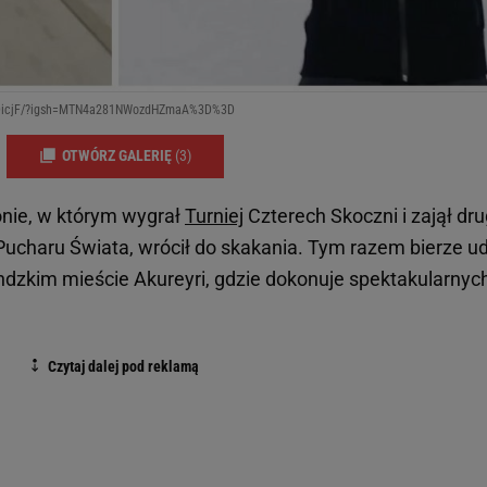
fcmDicjF/?igsh=MTN4a281NWozdHZmaA%3D%3D
OTWÓRZ GALERIĘ
(3)
nie, w którym wygrał
Turniej
Czterech Skoczni i zajął dru
 Pucharu Świata, wrócił do skakania. Tym razem bierze ud
dzkim mieście Akureyri, gdzie dokonuje spektakularnyc