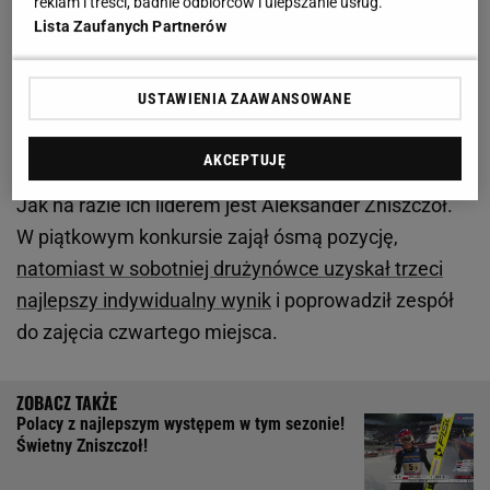
reklam i treści, badnie odbiorców i ulepszanie usług.
Zobacz wideo
To on uczy polskich skoczków latać.
Lista Zaufanych Partnerów
Oto jak pracuje
USTAWIENIA ZAAWANSOWANE
Kiedy skoki narciarskie? O której godzinie dziś PŚ
w Lahti?
AKCEPTUJĘ
Jak na razie ich liderem jest Aleksander Zniszczoł.
W piątkowym konkursie zajął ósmą pozycję,
natomiast w sobotniej drużynówce uzyskał trzeci
najlepszy indywidualny wynik
i poprowadził zespół
do zajęcia czwartego miejsca.
Polacy z najlepszym występem w tym sezonie!
Świetny Zniszczoł!