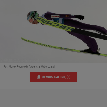
Fot. Marek Podmokły / Agencja Wyborcza.pl
OTWÓRZ GALERIĘ
(3)