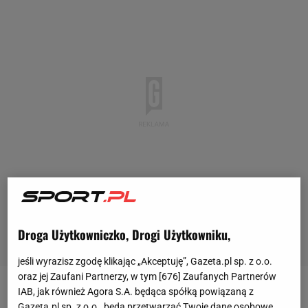
Droga Użytkowniczko, Drogi Użytkowniku,
jeśli wyrazisz zgodę klikając „Akceptuję”, Gazeta.pl sp. z o.o.
oraz jej Zaufani Partnerzy, w tym [
676
] Zaufanych Partnerów
IAB, jak również Agora S.A. będąca spółką powiązaną z
Zawody Pucharu Świata w Lahti powoli zbliżają się
Gazeta.pl sp. z o.o., będą przetwarzać Twoje dane osobowe