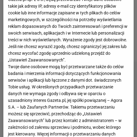
do końca. Za nami konkurs indywidualny,
takie jak adresy IP, adresy e-mail czy identyfikatory plików
zakończony triumfem Lovro Kosa, a także
cookie lub inne informacje zapisane w tych plikach do celów
marketingowych, w szczególności na potrzeby wyświetlania
rywalizacja drużynowa, w której bezkonkurencyjni
reklam dopasowanych do Twoich zainteresowań i preferencji w
okazali się Norwegowie. Przed skoczkami
swoich serwisach, aplikacjach i w Internecie lub personalizacji
narciarskimi jeszcze jeden konkurs indywidualny, w
treści w nich wyświetlanych. Wyrażenie zgody jest dobrowolne.
Jeśli nie chcesz wyrazić zgody, chcesz ograniczyć jej zakres lub
którym zobaczymy kilku Polaków.
chcesz wycofać zgodę uprzednio udzieloną przejdź do
„Ustawień Zaawansowanych”.
Twoje dane osobowe mogą być przetwarzane także do celów
badania i mierzenia informacji dotyczących funkcjonowania
serwisów i aplikacji lub łączone z danymi dot. świadczonych
Tobie usług. W określonych przypadkach przetwarzanie
danych nie wymaga zgody i odbywa się w oparciu o
uzasadniony interes Gazeta.pl, jej spółki powiązanej – Agora
S.A. – lub Zaufanych Partnerów. Takiemu przetwarzaniu
możesz się sprzeciwić, przechodząc do „Ustawień
Zaawansowanych” lub przez kontakt z administratorem – w
zależności od zakresu sprzeciwu i podmiotu, wobec którego
jest kierowany. Więcej informacji o przetwarzaniu danych