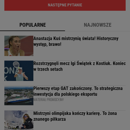
NASTĘPNE PYTANIE
POPULARNE
NAJNOWSZE
Anastazja Kuś mistrzynią świata! Historyczny
występ, brawo!
Rozstrzygnęli mecz Igi Świątek z Kostiuk. Koniec
w trzech setach
Pierwszy etap GAT zakończony. To strategiczna
inwestycja dla polskiego eksportu
MATERIAŁ PROMOCYJNY
Mistrzyni olimpijska kończy karierę. To żona
znanego piłkarza