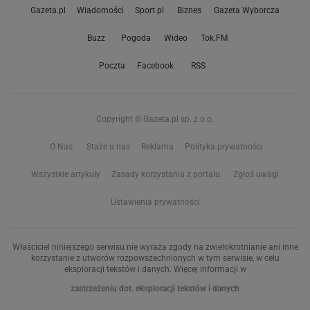
Gazeta.pl
Wiadomości
Sport.pl
Biznes
Gazeta Wyborcza
Buzz
Pogoda
Wideo
Tok.FM
Poczta
Facebook
RSS
Copyright © Gazeta.pl sp. z o.o.
O Nas
Staże u nas
Reklama
Polityka prywatności
Wszystkie artykuły
Zasady korzystania z portalu
Zgłoś uwagi
Ustawienia prywatności
Właściciel niniejszego serwisu nie wyraża zgody na zwielokrotnianie ani inne
korzystanie z utworów rozpowszechnionych w tym serwisie, w celu
eksploracji tekstów i danych. Więcej informacji w
zastrzeżeniu dot. eksploracji tekstów i danych