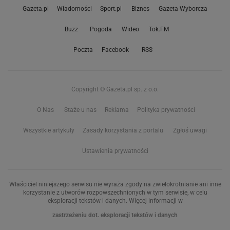
Gazeta.pl
Wiadomości
Sport.pl
Biznes
Gazeta Wyborcza
Buzz
Pogoda
Wideo
Tok.FM
Poczta
Facebook
RSS
Copyright © Gazeta.pl sp. z o.o.
O Nas
Staże u nas
Reklama
Polityka prywatności
Wszystkie artykuły
Zasady korzystania z portalu
Zgłoś uwagi
Ustawienia prywatności
Właściciel niniejszego serwisu nie wyraża zgody na zwielokrotnianie ani inne
korzystanie z utworów rozpowszechnionych w tym serwisie, w celu
eksploracji tekstów i danych. Więcej informacji w
zastrzeżeniu dot. eksploracji tekstów i danych