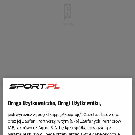
Polscy
skoczkowie zawodzą w tym sezonie. Dlatego
Droga Użytkowniczko, Drogi Użytkowniku,
nikt nie oczekiwał, że podczas konkursu
jeśli wyrazisz zgodę klikając „Akceptuję”, Gazeta.pl sp. z o.o.
drużynowego w Zakopanem będą w stanie walczył
oraz jej Zaufani Partnerzy, w tym [
676
] Zaufanych Partnerów
o miejsce na podium. Szansa na to w pewnym
IAB, jak również Agora S.A. będąca spółką powiązaną z
momencie jednak była, ale Polacy po raz kolejny
Gazeta.pl sp. z o.o., będą przetwarzać Twoje dane osobowe