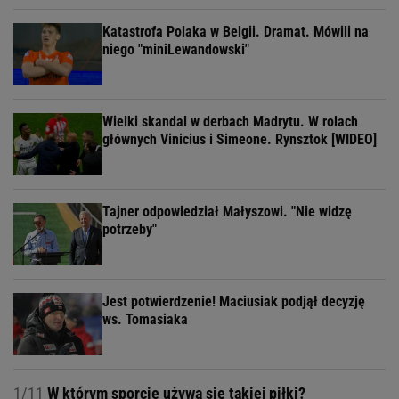
Katastrofa Polaka w Belgii. Dramat. Mówili na
niego "miniLewandowski"
Wielki skandal w derbach Madrytu. W rolach
głównych Vinicius i Simeone. Rynsztok [WIDEO]
Tajner odpowiedział Małyszowi. "Nie widzę
potrzeby"
Jest potwierdzenie! Maciusiak podjął decyzję
ws. Tomasiaka
1/11
W którym sporcie używa się takiej piłki?