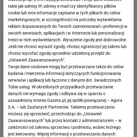
takie jak adresy IP, adresy e-mail czy identyfikatory plików
skakali bardzo nierówno. Tym razem zawiedli
cookie lub inne informacje zapisane w tych plikach do celów
najbardziej doświadczeni zawodnicy.
marketingowych, w szczególności na potrzeby wyświetlania
reklam dopasowanych do Twoich zainteresowań i preferencji w
swoich serwisach, aplikacjach i w Internecie lub personalizacji
treści w nich wyświetlanych. Wyrażenie zgody jest dobrowolne.
Jeśli nie chcesz wyrazić zgody, chcesz ograniczyć jej zakres lub
chcesz wycofać zgodę uprzednio udzieloną przejdź do
„Ustawień Zaawansowanych”.
Twoje dane osobowe mogą być przetwarzane także do celów
badania i mierzenia informacji dotyczących funkcjonowania
serwisów i aplikacji lub łączone z danymi dot. świadczonych
Tobie usług. W określonych przypadkach przetwarzanie
danych nie wymaga zgody i odbywa się w oparciu o
uzasadniony interes Gazeta.pl, jej spółki powiązanej – Agora
S.A. – lub Zaufanych Partnerów. Takiemu przetwarzaniu
możesz się sprzeciwić, przechodząc do „Ustawień
Zaawansowanych” lub przez kontakt z administratorem – w
zależności od zakresu sprzeciwu i podmiotu, wobec którego
jest kierowany. Więcej informacji o przetwarzaniu danych