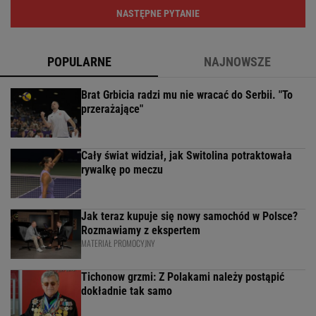
NASTĘPNE PYTANIE
POPULARNE
NAJNOWSZE
Brat Grbicia radzi mu nie wracać do Serbii. "To
przerażające"
Cały świat widział, jak Switolina potraktowała
rywalkę po meczu
Jak teraz kupuje się nowy samochód w Polsce?
Rozmawiamy z ekspertem
MATERIAŁ PROMOCYJNY
Tichonow grzmi: Z Polakami należy postąpić
dokładnie tak samo