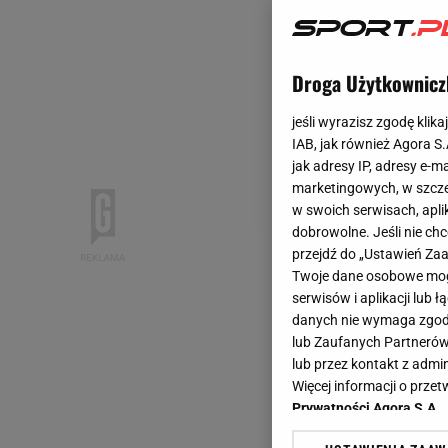
Droga Użytkownicz
jeśli wyrazisz zgodę klika
IAB, jak również Agora S
jak adresy IP, adresy e-m
marketingowych, w szcze
w swoich serwisach, aplik
dobrowolne. Jeśli nie ch
przejdź do „Ustawień Z
Twoje dane osobowe mogą
serwisów i aplikacji lub
danych nie wymaga zgody 
lub Zaufanych Partnerów
lub przez kontakt z admi
Więcej informacji o prz
Prywatności Agora S.A.