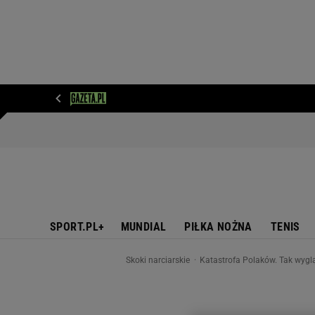
WIADOMOŚCI
NEXT
SPORT
PLOTEK
D
SPORT.PL+
MUNDIAL
PIŁKA NOŻNA
TENIS
Skoki narciarskie
Katastrofa Polaków. Tak wygl