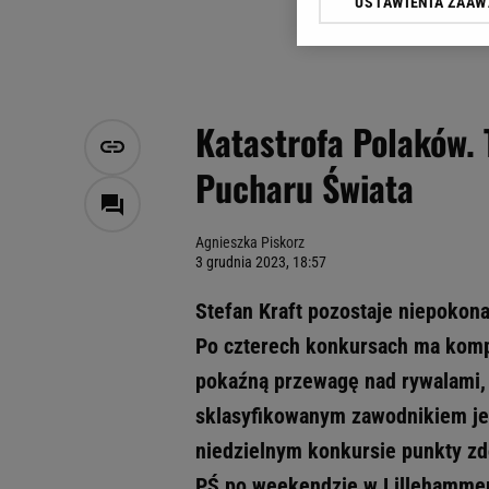
USTAWIENIA ZAA
Klikając „Akceptuję” wyra
Zaufanych Partnerów i A
dotyczące plików cookie,
odnośnik „Ustawienia pr
plików cookie możliwa je
Katastrofa Polaków. 
My, nasi Zaufani Partne
Pucharu Świata
Użycie dokładnych danych
Przechowywanie informacji
badnie odbiorców i uleps
Agnieszka Piskorz
3 grudnia 2023, 18:57
Stefan Kraft pozostaje niepokon
Po czterech konkursach ma komp
pokaźną przewagę nad rywalami,
sklasyfikowanym zawodnikiem jest
niedzielnym konkursie punkty zdo
PŚ po weekendzie w Lillehammer