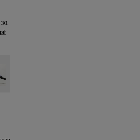
 30.
pił
epsze