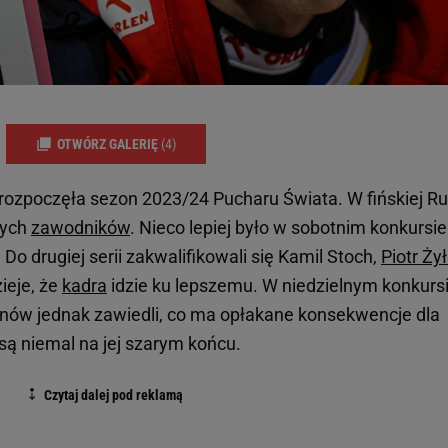
OTWÓRZ GALERIĘ
(4)
ozpoczęła sezon 2023/24 Pucharu Świata. W fińskiej R
zych
zawodników
. Nieco lepiej było w sobotnim konkursie
Do drugiej serii zakwalifikowali się Kamil Stoch,
Piotr Ży
ieje, że
kadra
idzie ku lepszemu. W niedzielnym konkurs
znów jednak zawiedli, co ma opłakane konsekwencje dla
 są niemal na jej szarym końcu.