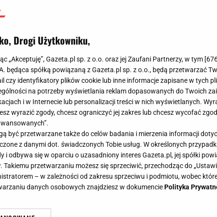
ko, Drogi Użytkowniku,
jąc „Akceptuję”, Gazeta.pl sp. z o.o. oraz jej Zaufani Partnerzy, w tym [
67
.A. będąca spółką powiązaną z Gazeta.pl sp. z o.o., będą przetwarzać T
ail czy identyfikatory plików cookie lub inne informacje zapisane w tych p
gólności na potrzeby wyświetlania reklam dopasowanych do Twoich zain
acjach i w Internecie lub personalizacji treści w nich wyświetlanych. Wyr
cesz wyrazić zgody, chcesz ograniczyć jej zakres lub chcesz wycofać zgo
aawansowanych”.
 być przetwarzane także do celów badania i mierzenia informacji dot
 łączone z danymi dot. świadczonych Tobie usług. W określonych przypad
i odbywa się w oparciu o uzasadniony interes Gazeta.pl, jej spółki powi
. Takiemu przetwarzaniu możesz się sprzeciwić, przechodząc do „Ust
nistratorem – w zależności od zakresu sprzeciwu i podmiotu, wobec które
etwarzaniu danych osobowych znajdziesz w dokumencie
Polityka Prywatn