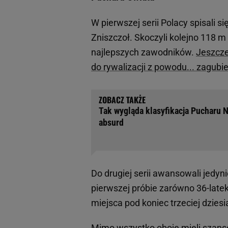
W pierwszej serii Polacy spisali 
Zniszczoł. Skoczyli kolejno 118 m
najlepszych zawodników.
Jeszcze
do rywalizacji z powodu... zagubi
Tak wygląda klasyfikacja Pucharu 
absurd
Do drugiej serii awansowali jedyn
pierwszej próbie zarówno 36-latek,
miejsca pod koniec trzeciej dziesią
Mimo wszystko oboje mieli szanse