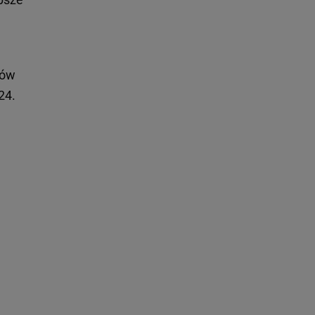
tów
24.