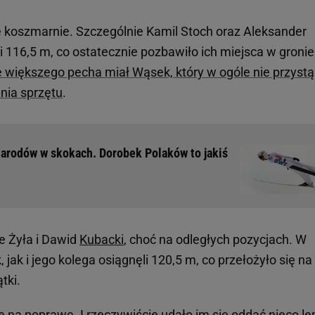
się koszmarnie. Szczególnie Kamil Stoch oraz Aleksander
 i 116,5 m, co ostatecznie pozbawiło ich miejsca w gronie
 większego pecha miał Wąsek, który w ogóle nie przystą
enia sprzętu
.
Narodów w skokach. Dorobek Polaków to jakiś
ie Żyła i Dawid
Kubacki
, choć na odległych pozycjach. W
 jak i jego kolega osiągnęli 120,5 m, co przełożyło się na
tki.
 na poprawę. I rzeczywiście udało im się oddać nieco l