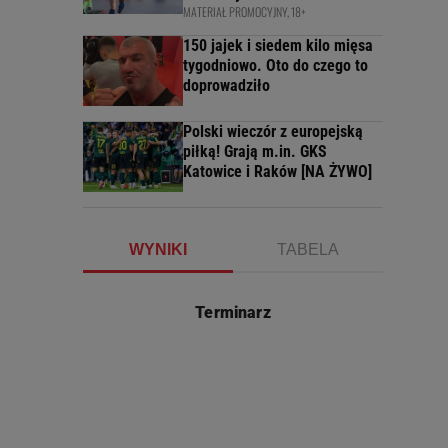
MATERIAŁ PROMOCYJNY, 18+
150 jajek i siedem kilo mięsa
tygodniowo. Oto do czego to
doprowadziło
Polski wieczór z europejską
piłką! Grają m.in. GKS
Katowice i Raków [NA ŻYWO]
WYNIKI
TABELA
Terminarz