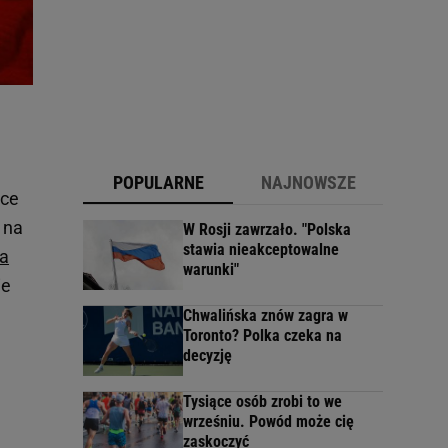
POPULARNE
NAJNOWSZE
uce
 na
W Rosji zawrzało. "Polska
stawia nieakceptowalne
ła
warunki"
ie
Chwalińska znów zagra w
Toronto? Polka czeka na
decyzję
Tysiące osób zrobi to we
wrześniu. Powód może cię
zaskoczyć