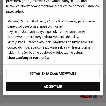
przechodząc do „Ustawień Zaawansowanych”. Zmiana
sekundę, wiało nawet ponad m/s. Wielu skoczków
ustawień plików cookie możliwa jest także za pomocą ustawień
nie radziło sobie z tymi warunkami. Niestety, także
przeglądarki.
Polacy, których skoki wyglądały źle także od strony
My, nasi Zaufani Partnerzy i Agora S.A. możemy przetwarzać
technicznej. Do 120. metra nie dolecieli Aleksander
dane osobowe w następujących celach:
Zniszczoł (116,5 metra) i Kamil
Stoch
(118 metrów).
Użycie dokładnych danych geolokalizacyjnych. Aktywne
Drugi z wymienionych zaliczył też brzydkie
skanowanie charakterystyki urządzenia do celów
identyfikacji. Przechowywanie informacji na urządzeniu lub
lądowanie, co przełożyło się na niższe noty i miejsce
dostęp do nich. Spersonalizowane reklamy i treści, pomiar
za Zniszczołem. Niestety, obaj nie dostali się do
reklam i treści, badnie odbiorców i ulepszanie usług.
drugiej
serii
. Stoch był szczególnie niezadowolony
Lista Zaufanych Partnerów
ze swojej próby.
USTAWIENIA ZAAWANSOWANE
Oficjalnie: Wisła Kraków ma nowego trenera
AKCEPTUJĘ