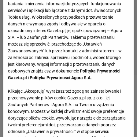
badania i mierzenia informacji dotyczących funkcjonowania
serwisów i aplikacji lub łączone z danymi dot. świadczonych
Tobie usług. W określonych przypadkach przetwarzanie
danych nie wymaga zgody i odbywa się w oparciu o
uzasadniony interes Gazeta.pl, jej spółki powiązanej – Agora
S.A. – lub Zaufanych Partnerów. Takiemu przetwarzaniu
możesz się sprzeciwić, przechodząc do „Ustawień
Zaawansowanych” lub przez kontakt z administratorem – w
zależności od zakresu sprzeciwu i podmiotu, wobec którego
jest kierowany. Więcej informacji o przetwarzaniu danych
osobowych znajdziesz w dokumencie
Polityka Prywatności
Gazeta.pl
i
Polityka Prywatności Agora S.A.
Zobacz wideo
Policjant, piłkarz, skoczek. Wszystkie
Klikając „Akceptuję” wyrażasz też zgodę na zainstalowanie i
oblicza nowego trenera Polek
przechowywanie plików cookie Gazeta.pl sp. z o.o., jej
Zaufanych Partnerów i Agora S.A. na Twoim urządzeniu
końcowym. Możesz w każdej chwili zmienić swoje preferencje
Blamaż Polaków w pierwszej serii, dramat Wąska
dotyczące plików cookie, wywołując narzędzie do zarządzania
twoimi preferencjami dot. przetwarzania danych poprzez
Wiatr znacznie przekraczał prędkość pół metra na
odnośnik „Ustawienia prywatności ” w stopce serwisu i