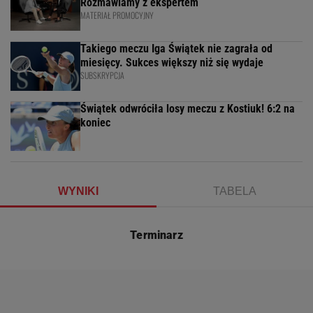
Rozmawiamy z ekspertem
MATERIAŁ PROMOCYJNY
Takiego meczu Iga Świątek nie zagrała od
miesięcy. Sukces większy niż się wydaje
SUBSKRYPCJA
Świątek odwróciła losy meczu z Kostiuk! 6:2 na
koniec
WYNIKI
TABELA
Terminarz