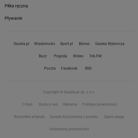
Piłka ręczna
Pływanie
Gazeta.pl
Wiadomości
Sport.pl
Biznes
Gazeta Wyborcza
Buzz
Pogoda
Wideo
Tok.FM
Poczta
Facebook
RSS
Copyright © Gazeta.pl sp. z o.o.
O Nas
Staże u nas
Reklama
Polityka prywatności
Wszystkie artykuły
Zasady korzystania z portalu
Zgłoś uwagi
Ustawienia prywatności