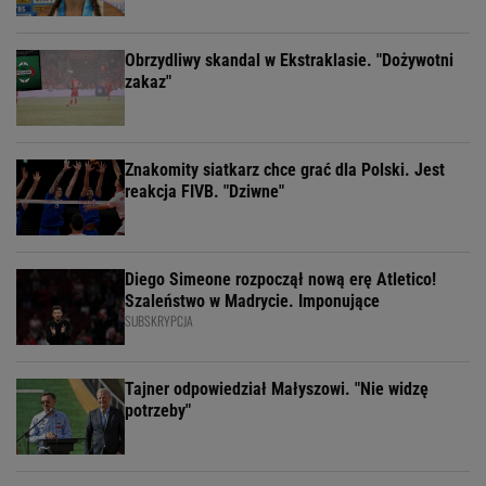
Obrzydliwy skandal w Ekstraklasie. "Dożywotni
zakaz"
Znakomity siatkarz chce grać dla Polski. Jest
reakcja FIVB. "Dziwne"
Diego Simeone rozpoczął nową erę Atletico!
Szaleństwo w Madrycie. Imponujące
SUBSKRYPCJA
Tajner odpowiedział Małyszowi. "Nie widzę
potrzeby"