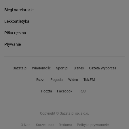
Biegi narciarskie
Lekkoatletyka
Piłka ręczna
Pływanie
Gazeta.pl
Wiadomości
Sport.pl
Biznes
Gazeta Wyborcza
Buzz
Pogoda
Wideo
Tok.FM
Poczta
Facebook
RSS
Copyright © Gazeta.pl sp. z o.o.
O Nas
Staże u nas
Reklama
Polityka prywatności