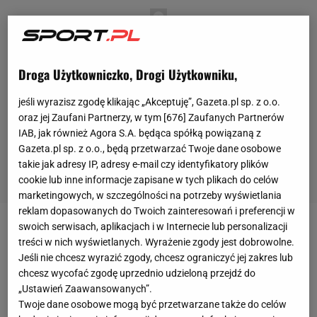
Droga Użytkowniczko, Drogi Użytkowniku,
jeśli wyrazisz zgodę klikając „Akceptuję”, Gazeta.pl sp. z o.o.
oraz jej Zaufani Partnerzy, w tym [
676
] Zaufanych Partnerów
IAB, jak również Agora S.A. będąca spółką powiązaną z
Gazeta.pl sp. z o.o., będą przetwarzać Twoje dane osobowe
takie jak adresy IP, adresy e-mail czy identyfikatory plików
cookie lub inne informacje zapisane w tych plikach do celów
marketingowych, w szczególności na potrzeby wyświetlania
reklam dopasowanych do Twoich zainteresowań i preferencji w
swoich serwisach, aplikacjach i w Internecie lub personalizacji
Adam
Małysz
wraz z żoną Izabelą doczekali się
treści w nich wyświetlanych. Wyrażenie zgody jest dobrowolne.
jednego dziecka - córki Karoliny, która w
Jeśli nie chcesz wyrazić zgody, chcesz ograniczyć jej zakres lub
chcesz wycofać zgodę uprzednio udzieloną przejdź do
październiku skończyła 26 lat. Obecny prezes
„Ustawień Zaawansowanych”.
Polskiego Związku Narciarskiego w ostatniej
Twoje dane osobowe mogą być przetwarzane także do celów
rozmowie z
Eurosportem
zdradził, że to właśnie ona