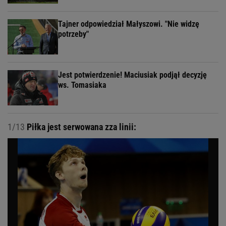
Tajner odpowiedział Małyszowi. "Nie widzę
potrzeby"
Jest potwierdzenie! Maciusiak podjął decyzję
ws. Tomasiaka
1/13
Piłka jest serwowana zza linii: