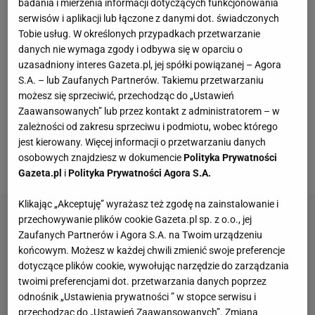
badania i mierzenia informacji dotyczących funkcjonowania
serwisów i aplikacji lub łączone z danymi dot. świadczonych
odpowiada za jego media społecznościowe. -
Tobie usług. W określonych przypadkach przetwarzanie
Wszystko, co wrzuca, jest za moją zgodą. Na
danych nie wymaga zgody i odbywa się w oparciu o
początku sam się tym zajmowałem, ale potem nie
uzasadniony interes Gazeta.pl, jej spółki powiązanej – Agora
miałem na to czasu. Moim zadaniem jest zrobienie
S.A. – lub Zaufanych Partnerów. Takiemu przetwarzaniu
możesz się sprzeciwić, przechodząc do „Ustawień
zdjęcia albo nagranie filmu. Ewentualnie córka
Zaawansowanych” lub przez kontakt z administratorem – w
wysyła mi, co mam zrobić lub mnie nagrywa. Potem
zależności od zakresu sprzeciwu i podmiotu, wobec którego
to zmienia, dogrywa, opisuje - opisywał kulisy swoich
jest kierowany. Więcej informacji o przetwarzaniu danych
osobowych znajdziesz w dokumencie
Polityka Prywatności
profili Małysz.
Gazeta.pl
i
Polityka Prywatności Agora S.A.
Klikając „Akceptuję” wyrażasz też zgodę na zainstalowanie i
przechowywanie plików cookie Gazeta.pl sp. z o.o., jej
Zaufanych Partnerów i Agora S.A. na Twoim urządzeniu
końcowym. Możesz w każdej chwili zmienić swoje preferencje
dotyczące plików cookie, wywołując narzędzie do zarządzania
twoimi preferencjami dot. przetwarzania danych poprzez
odnośnik „Ustawienia prywatności ” w stopce serwisu i
przechodząc do „Ustawień Zaawansowanych”. Zmiana