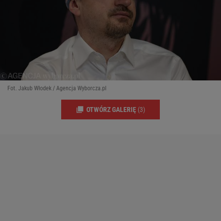
Fot. Jakub Włodek / Agencja Wyborcza.pl
OTWÓRZ GALERIĘ
(3)