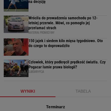
na decyzję
Wróciła do prowadzenia samochodu po 12-
letniej przerwie. Mówi, co pomogło jej
przełamać strach
MATERIAŁ PROMOCYJNY
150 jajek i siedem kilo mięsa tygodniowo. Oto
do czego to doprowadziło
Człowiek, który podkręcił prędkość światła. Czy
Pogacar łamie prawa biologii?
SUBSKRYPCJA
WYNIKI
TABELA
Terminarz