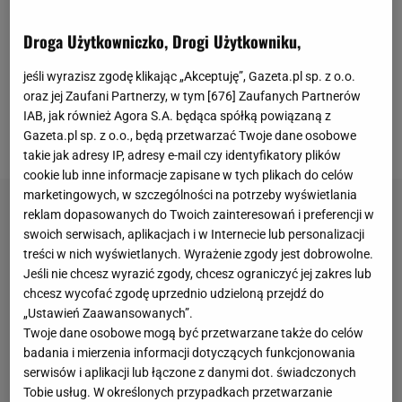
zawodników
. W ostatnich sezonach można było to
zaobserwować podczas kwalifikacji, których
Droga Użytkowniczko, Drogi Użytkowniku,
czasami nie trzeba było nawet rozgrywać. W realnej
jeśli wyrazisz zgodę klikając „Akceptuję”, Gazeta.pl sp. z o.o.
rywalizacji liczy się też coraz mniej krajów, a słabsze
oraz jej Zaufani Partnerzy, w tym [
676
] Zaufanych Partnerów
nacje nie są w stanie się przebić. Wygląda na to, że
IAB, jak również Agora S.A. będąca spółką powiązaną z
Gazeta.pl sp. z o.o., będą przetwarzać Twoje dane osobowe
jedna z nich w końcu powiedziała: "dość".
takie jak adresy IP, adresy e-mail czy identyfikatory plików
cookie lub inne informacje zapisane w tych plikach do celów
marketingowych, w szczególności na potrzeby wyświetlania
reklam dopasowanych do Twoich zainteresowań i preferencji w
swoich serwisach, aplikacjach i w Internecie lub personalizacji
treści w nich wyświetlanych. Wyrażenie zgody jest dobrowolne.
Jeśli nie chcesz wyrazić zgody, chcesz ograniczyć jej zakres lub
chcesz wycofać zgodę uprzednio udzieloną przejdź do
„Ustawień Zaawansowanych”.
Twoje dane osobowe mogą być przetwarzane także do celów
badania i mierzenia informacji dotyczących funkcjonowania
serwisów i aplikacji lub łączone z danymi dot. świadczonych
Tobie usług. W określonych przypadkach przetwarzanie