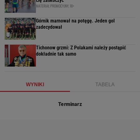
cię zaskoczyć
MATERIAŁ PROMOCYJNY, 18+
Górnik marnował na potęgę. Jeden gol
zadecydował
Tichonow grzmi: Z Polakami należy postąpić
dokładnie tak samo
WYNIKI
TABELA
Terminarz