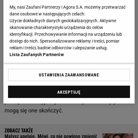
Zobacz wideo
Euro 2024 bez Polski? PZPN reaguje.
My, nasi Zaufani Partnerzy i Agora S.A. możemy przetwarzać
"To jest najgorsze"
dane osobowe w następujących celach:
Użycie dokładnych danych geolokalizacyjnych. Aktywne
skanowanie charakterystyki urządzenia do celów
Urzędnicy zaorają skoki w Kazachstanie? Fatalne
identyfikacji. Przechowywanie informacji na urządzeniu lub
informacje
dostęp do nich. Spersonalizowane reklamy i treści, pomiar
reklam i treści, badnie odbiorców i ulepszanie usług.
Lista Zaufanych Partnerów
Chodzi o drużynę Kazachstanu, która właściwie od
początku istnienia tego państwa bez większych
sukcesów próbuje zaistnieć w Pucharze Świata.
USTAWIENIA ZAAWANSOWANE
Choć dla ekipy tej sukcesem były jakiekolwiek
punkty do klasyfikacji Pucharu Narodów, to
AKCEPTUJĘ
pieniądze na wyjazdy na zawody zawsze były. Teraz
mogą się one skończyć.
Małysz apeluje. Mówi, co nie powinno zmienić