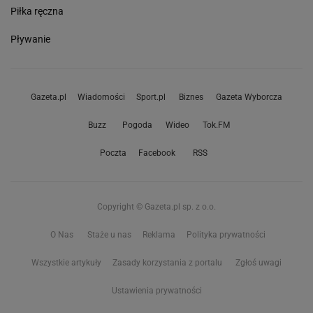
Piłka ręczna
Pływanie
Gazeta.pl
Wiadomości
Sport.pl
Biznes
Gazeta Wyborcza
Buzz
Pogoda
Wideo
Tok.FM
Poczta
Facebook
RSS
Copyright © Gazeta.pl sp. z o.o.
O Nas
Staże u nas
Reklama
Polityka prywatności
Wszystkie artykuły
Zasady korzystania z portalu
Zgłoś uwagi
Ustawienia prywatności