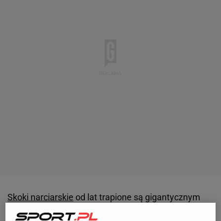
Skoki narciarskie
od lat trapione są gigantycznym
problemem, jakim jest kurcząca się liczba