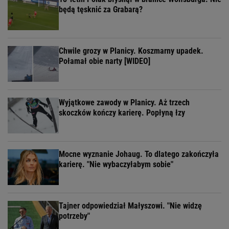
będą tęsknić za Grabarą?
Chwile grozy w Planicy. Koszmarny upadek.
Połamał obie narty [WIDEO]
Wyjątkowe zawody w Planicy. Aż trzech
skoczków kończy karierę. Popłyną łzy
Mocne wyznanie Johaug. To dlatego zakończyła
karierę. "Nie wybaczyłabym sobie"
Tajner odpowiedział Małyszowi. "Nie widzę
potrzeby"