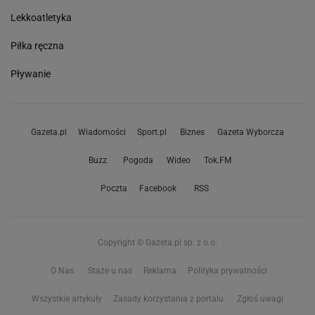
Lekkoatletyka
Piłka ręczna
Pływanie
Gazeta.pl
Wiadomości
Sport.pl
Biznes
Gazeta Wyborcza
Buzz
Pogoda
Wideo
Tok.FM
Poczta
Facebook
RSS
Copyright © Gazeta.pl sp. z o.o.
O Nas
Staże u nas
Reklama
Polityka prywatności
Wszystkie artykuły
Zasady korzystania z portalu
Zgłoś uwagi