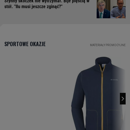
Słynny skoczek nie wytrzymał. Bije pięścią w
stół. "Ilu musi jeszcze zginąć?"