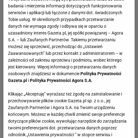
badania i mierzenia informacji dotyczących funkcjonowania
serwisów i aplikacji lub łączone z danymi dot. świadczonych
Tobie usług. W określonych przypadkach przetwarzanie
danych nie wymaga zgody i odbywa się w oparciu o
uzasadniony interes Gazeta.pl, jej spółki powiązanej – Agora
S.A. – lub Zaufanych Partnerów. Takiemu przetwarzaniu
możesz się sprzeciwić, przechodząc do „Ustawień
Zaawansowanych” lub przez kontakt z administratorem – w
zależności od zakresu sprzeciwu i podmiotu, wobec którego
jest kierowany. Więcej informacji o przetwarzaniu danych
osobowych znajdziesz w dokumencie
Polityka Prywatności
Gazeta.pl
i
Polityka Prywatności Agora S.A.
Klikając „Akceptuję” wyrażasz też zgodę na zainstalowanie i
przechowywanie plików cookie Gazeta.pl sp. z o.o., jej
Zaufanych Partnerów i Agora S.A. na Twoim urządzeniu
końcowym. Możesz w każdej chwili zmienić swoje preferencje
dotyczące plików cookie, wywołując narzędzie do zarządzania
Zobacz wideo
Niedosyt na koniec MŚ w Planicy.
twoimi preferencjami dot. przetwarzania danych poprzez
odnośnik „Ustawienia prywatności ” w stopce serwisu i
Skoki utrzymały Polskę w światowej czołówce