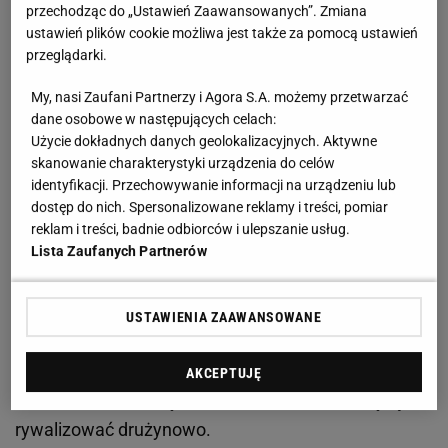
przechodząc do „Ustawień Zaawansowanych”. Zmiana
ustawień plików cookie możliwa jest także za pomocą ustawień
Puchar Świata w Planicy - finał sezonu. Walka o
przeglądarki.
Małą Kryształową Kulę w lotach trwa
My, nasi Zaufani Partnerzy i Agora S.A. możemy przetwarzać
dane osobowe w następujących celach:
W Planicy odbędą się trzy konkursy. Na piątek 31
Użycie dokładnych danych geolokalizacyjnych. Aktywne
skanowanie charakterystyki urządzenia do celów
marca organizatorzy zaplanowali zmagania
identyfikacji. Przechowywanie informacji na urządzeniu lub
indywidualne. Poprzedzą je kwalifikacje,
dostęp do nich. Spersonalizowane reklamy i treści, pomiar
które zostaną rozegrane już w czwartek.
Pierwotnie
reklam i treści, badnie odbiorców i ulepszanie usług.
Lista Zaufanych Partnerów
miały rozpocząć się o godzinie 10:30, ale jury
zdecydowało o przyspieszeniu sesji z obawy przed
porywistym wiatrem, który ma się pojawić w
USTAWIENIA ZAAWANSOWANE
godzinach południowych
. Z kolei drugi konkurs
indywidualny odbędzie się w niedzielę 2 kwietnia.
AKCEPTUJĘ
Natomiast w sobotę 1 kwietnia skoczkowie będą
rywalizować drużynowo.