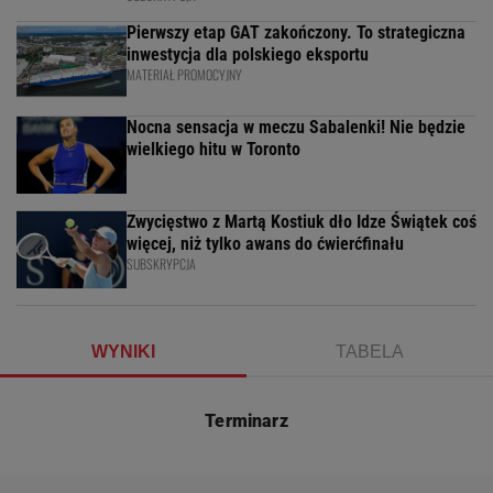
Pierwszy etap GAT zakończony. To strategiczna
inwestycja dla polskiego eksportu
MATERIAŁ PROMOCYJNY
Nocna sensacja w meczu Sabalenki! Nie będzie
wielkiego hitu w Toronto
Zwycięstwo z Martą Kostiuk dło Idze Świątek coś
więcej, niż tylko awans do ćwierćfinału
SUBSKRYPCJA
WYNIKI
TABELA
Terminarz