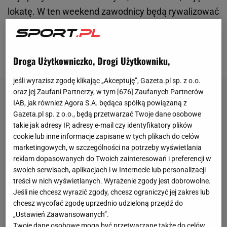
lokatę. W ten weekend zawodnicy będą rywalizować
w słoweńskiej Planicy. To właśnie na mamuciej
Letalnicy oddadzą tradycyjnie ostatnie skoki w
sezonie.
Droga Użytkowniczko, Drogi Użytkowniku,
jeśli wyrazisz zgodę klikając „Akceptuję”, Gazeta.pl sp. z o.o.
oraz jej Zaufani Partnerzy, w tym [
676
] Zaufanych Partnerów
IAB, jak również Agora S.A. będąca spółką powiązaną z
Gazeta.pl sp. z o.o., będą przetwarzać Twoje dane osobowe
takie jak adresy IP, adresy e-mail czy identyfikatory plików
cookie lub inne informacje zapisane w tych plikach do celów
marketingowych, w szczególności na potrzeby wyświetlania
reklam dopasowanych do Twoich zainteresowań i preferencji w
swoich serwisach, aplikacjach i w Internecie lub personalizacji
treści w nich wyświetlanych. Wyrażenie zgody jest dobrowolne.
Jeśli nie chcesz wyrazić zgody, chcesz ograniczyć jej zakres lub
chcesz wycofać zgodę uprzednio udzieloną przejdź do
„Ustawień Zaawansowanych”.
Twoje dane osobowe mogą być przetwarzane także do celów