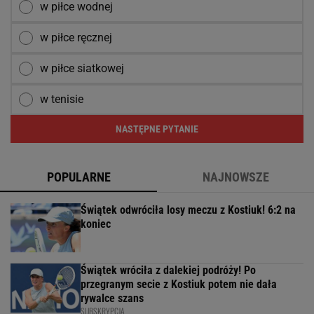
w piłce wodnej
w piłce ręcznej
w piłce siatkowej
w tenisie
NASTĘPNE PYTANIE
POPULARNE
NAJNOWSZE
Świątek odwróciła losy meczu z Kostiuk! 6:2 na
koniec
Świątek wróciła z dalekiej podróży! Po
przegranym secie z Kostiuk potem nie dała
rywalce szans
SUBSKRYPCJA