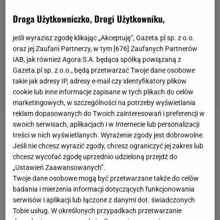
Droga Użytkowniczko, Drogi Użytkowniku,
jeśli wyrazisz zgodę klikając „Akceptuję”, Gazeta.pl sp. z o.o.
oraz jej Zaufani Partnerzy, w tym [
676
] Zaufanych Partnerów
IAB, jak również Agora S.A. będąca spółką powiązaną z
Gazeta.pl sp. z o.o., będą przetwarzać Twoje dane osobowe
takie jak adresy IP, adresy e-mail czy identyfikatory plików
cookie lub inne informacje zapisane w tych plikach do celów
marketingowych, w szczególności na potrzeby wyświetlania
reklam dopasowanych do Twoich zainteresowań i preferencji w
swoich serwisach, aplikacjach i w Internecie lub personalizacji
W poprzedni weekend w Lahti odbyły się dwa
treści w nich wyświetlanych. Wyrażenie zgody jest dobrowolne.
konkursy Pucharu Świata w
skokach narciarskich
. W
Jeśli nie chcesz wyrazić zgody, chcesz ograniczyć jej zakres lub
chcesz wycofać zgodę uprzednio udzieloną przejdź do
zawodach drużynowych triumfowali Austriacy,
„Ustawień Zaawansowanych”.
którzy wyprzedzili Słowenię i Polskę. Z kolei w
Twoje dane osobowe mogą być przetwarzane także do celów
jednoseryjnym konkursie indywidualnym zwyciężył
badania i mierzenia informacji dotyczących funkcjonowania
serwisów i aplikacji lub łączone z danymi dot. świadczonych
Japończyk Ryoyu Kobayashi, a najlepszy z Polaków
Tobie usług. W określonych przypadkach przetwarzanie
Jan Habdas zajął 11. miejsce. Teraz cała stawka