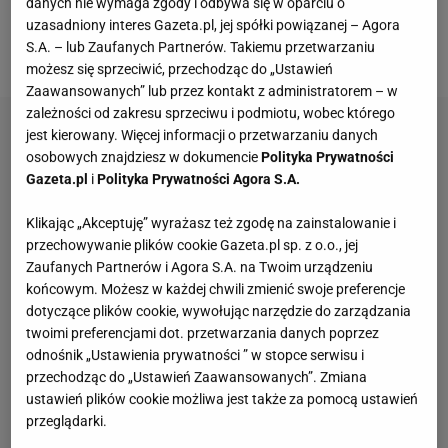
danych nie wymaga zgody i odbywa się w oparciu o
przeniosła się do Planicy, gdzie odbędzie się finał
uzasadniony interes Gazeta.pl, jej spółki powiązanej – Agora
S.A. – lub Zaufanych Partnerów. Takiemu przetwarzaniu
sezonu 2022/23.
możesz się sprzeciwić, przechodząc do „Ustawień
Zaawansowanych” lub przez kontakt z administratorem – w
zależności od zakresu sprzeciwu i podmiotu, wobec którego
jest kierowany. Więcej informacji o przetwarzaniu danych
osobowych znajdziesz w dokumencie
Polityka Prywatności
Gazeta.pl
i
Polityka Prywatności Agora S.A.
Klikając „Akceptuję” wyrażasz też zgodę na zainstalowanie i
przechowywanie plików cookie Gazeta.pl sp. z o.o., jej
Zaufanych Partnerów i Agora S.A. na Twoim urządzeniu
końcowym. Możesz w każdej chwili zmienić swoje preferencje
dotyczące plików cookie, wywołując narzędzie do zarządzania
twoimi preferencjami dot. przetwarzania danych poprzez
odnośnik „Ustawienia prywatności ” w stopce serwisu i
przechodząc do „Ustawień Zaawansowanych”. Zmiana
ustawień plików cookie możliwa jest także za pomocą ustawień
przeglądarki.