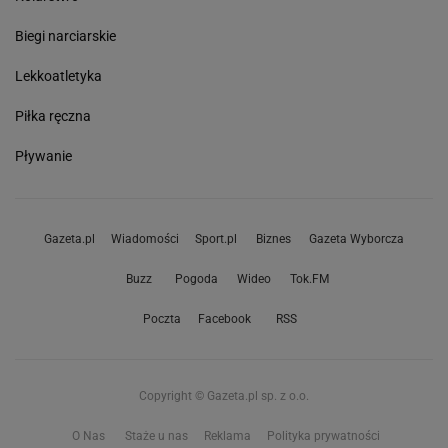
Biegi narciarskie
Lekkoatletyka
Piłka ręczna
Pływanie
Gazeta.pl
Wiadomości
Sport.pl
Biznes
Gazeta Wyborcza
Buzz
Pogoda
Wideo
Tok.FM
Poczta
Facebook
RSS
Copyright © Gazeta.pl sp. z o.o.
O Nas
Staże u nas
Reklama
Polityka prywatności