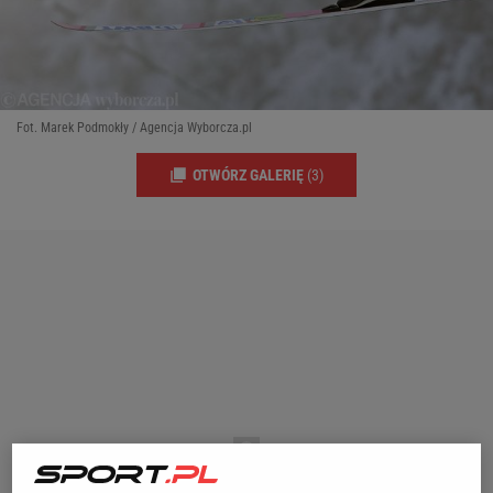
Fot. Marek Podmokły / Agencja Wyborcza.pl
OTWÓRZ GALERIĘ
(3)