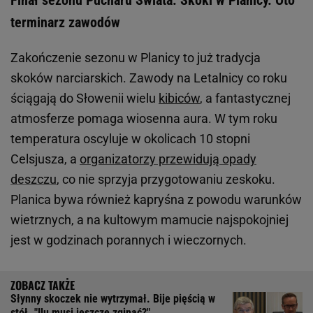
Finał sezonu Pucharu Świata. Skoki w Planicy. Oto
terminarz zawodów
Zakończenie sezonu w Planicy to już tradycja
skoków narciarskich. Zawody na Letalnicy co roku
ściągają do Słowenii wielu
kibiców
, a fantastycznej
atmosferze pomaga wiosenna aura. W tym roku
temperatura oscyluje w okolicach 10 stopni
Celsjusza, a
organizatorzy przewidują opady
deszczu
, co nie sprzyja przygotowaniu zeskoku.
Planica bywa również kapryśna z powodu warunków
wietrznych, a na kultowym mamucie najspokojniej
jest w godzinach porannych i wieczornych.
Słynny skoczek nie wytrzymał. Bije pięścią w
stół. "Ilu musi jeszcze zginąć?"