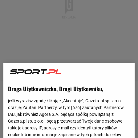
Droga Użytkowniczko, Drogi Użytkowniku,
Halvor Egner Granerud wygrał wtorkowy konkurs
jeśli wyrazisz zgodę klikając „Akceptuję”, Gazeta.pl sp. z o.o.
cyklu Raw Air w Lillehammer i pozostał liderem
oraz jej Zaufani Partnerzy, w tym [
676
] Zaufanych Partnerów
całego turnieju
. Kiepsko spisali się Polacy, a
IAB, jak również Agora S.A. będąca spółką powiązaną z
najlepszy z nich był Kamil Stoch, który zakończył
Gazeta.pl sp. z o.o., będą przetwarzać Twoje dane osobowe
takie jak adresy IP, adresy e-mail czy identyfikatory plików
zawody na 15. miejscu. Z kolei
Dawid Kubacki
był
cookie lub inne informacje zapisane w tych plikach do celów