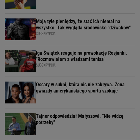
Mają tyle pieniędzy, że stać ich niemal na
wszystko. Tak wygląda środowisko "dziwaków"
SUBSKRYPCJA
Iga Świątek reaguje na prowokację Rosjanki.
"Rozmawiałam z władzami tenisa"
SUBSKRYPCJA
Oscary w sukni, która nic nie zakrywa. Żona
gwiazdy amerykańskiego sportu szokuje
Tajner odpowiedział Małyszowi. "Nie widzę
potrzeby"