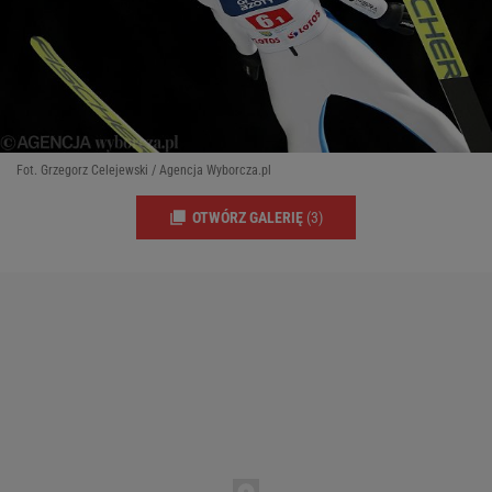
Fot. Grzegorz Celejewski / Agencja Wyborcza.pl
OTWÓRZ GALERIĘ
(3)