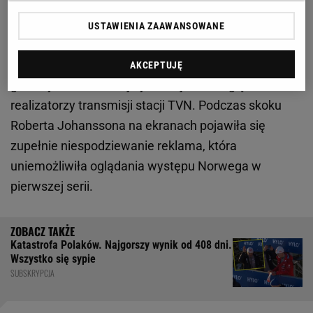
Konkurs cyklu Raw Air w Lillehammer rozpoczął się
USTAWIENIA ZAAWANSOWANE
z 20-minutowym opóźnieniem z powodu problemów
z warunkami atmosferycznymi. Przesunięcia
AKCEPTUJĘ
godziny zawodów najwyraźniej nie uwzględnili
realizatorzy transmisji stacji TVN. Podczas skoku
Roberta Johanssona na ekranach pojawiła się
zupełnie niespodziewanie reklama, która
uniemożliwiła oglądania występu Norwega w
pierwszej serii.
Katastrofa Polaków. Najgorszy wynik od 408 dni.
Wszystko się sypie
SUBSKRYPCJA