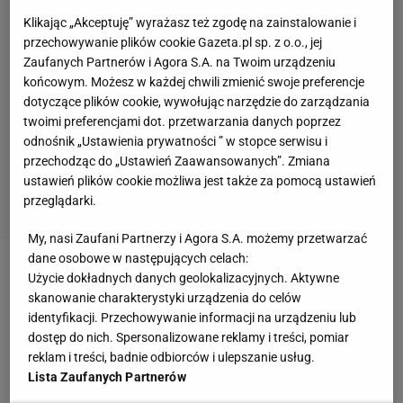
Klikając „Akceptuję” wyrażasz też zgodę na zainstalowanie i
przechowywanie plików cookie Gazeta.pl sp. z o.o., jej
Zaufanych Partnerów i Agora S.A. na Twoim urządzeniu
końcowym. Możesz w każdej chwili zmienić swoje preferencje
dotyczące plików cookie, wywołując narzędzie do zarządzania
twoimi preferencjami dot. przetwarzania danych poprzez
odnośnik „Ustawienia prywatności ” w stopce serwisu i
przechodząc do „Ustawień Zaawansowanych”. Zmiana
ustawień plików cookie możliwa jest także za pomocą ustawień
przeglądarki.
My, nasi Zaufani Partnerzy i Agora S.A. możemy przetwarzać
dane osobowe w następujących celach:
Zobacz wideo
Na tym polega fenomen Lecha
Użycie dokładnych danych geolokalizacyjnych. Aktywne
skanowanie charakterystyki urządzenia do celów
Poznań w Europie. "A w ekstraklasie bryndza"
identyfikacji. Przechowywanie informacji na urządzeniu lub
dostęp do nich. Spersonalizowane reklamy i treści, pomiar
Transmisja konkursu w Lillehammer przerwana
reklam i treści, badnie odbiorców i ulepszanie usług.
Lista Zaufanych Partnerów
przez reklamę. "Naprawdę?"