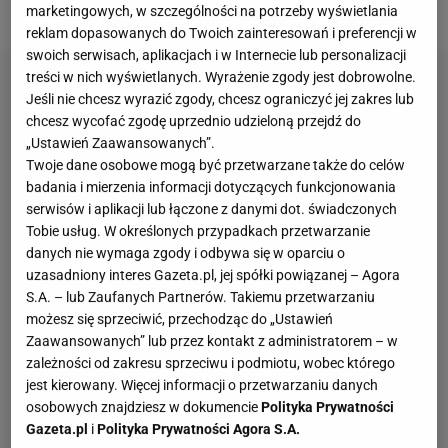
19.
i spadł na ósmą pozycję norweskiego cyklu.
marketingowych, w szczególności na potrzeby wyświetlania
reklam dopasowanych do Twoich zainteresowań i preferencji w
swoich serwisach, aplikacjach i w Internecie lub personalizacji
treści w nich wyświetlanych. Wyrażenie zgody jest dobrowolne.
Jeśli nie chcesz wyrazić zgody, chcesz ograniczyć jej zakres lub
chcesz wycofać zgodę uprzednio udzieloną przejdź do
„Ustawień Zaawansowanych”.
Twoje dane osobowe mogą być przetwarzane także do celów
badania i mierzenia informacji dotyczących funkcjonowania
serwisów i aplikacji lub łączone z danymi dot. świadczonych
Tobie usług. W określonych przypadkach przetwarzanie
danych nie wymaga zgody i odbywa się w oparciu o
uzasadniony interes Gazeta.pl, jej spółki powiązanej – Agora
S.A. – lub Zaufanych Partnerów. Takiemu przetwarzaniu
możesz się sprzeciwić, przechodząc do „Ustawień
Zaawansowanych” lub przez kontakt z administratorem – w
zależności od zakresu sprzeciwu i podmiotu, wobec którego
jest kierowany. Więcej informacji o przetwarzaniu danych
osobowych znajdziesz w dokumencie
Polityka Prywatności
Gazeta.pl
i
Polityka Prywatności Agora S.A.