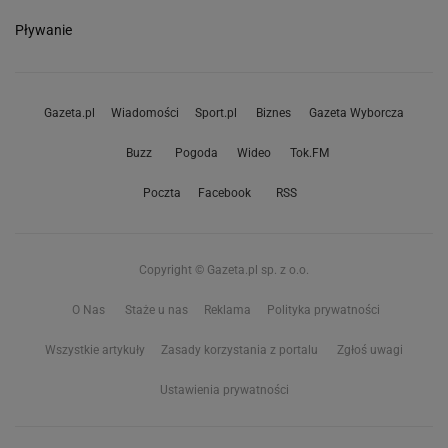
Pływanie
Gazeta.pl
Wiadomości
Sport.pl
Biznes
Gazeta Wyborcza
Buzz
Pogoda
Wideo
Tok.FM
Poczta
Facebook
RSS
Copyright © Gazeta.pl sp. z o.o.
O Nas
Staże u nas
Reklama
Polityka prywatności
Wszystkie artykuły
Zasady korzystania z portalu
Zgłoś uwagi
Ustawienia prywatności