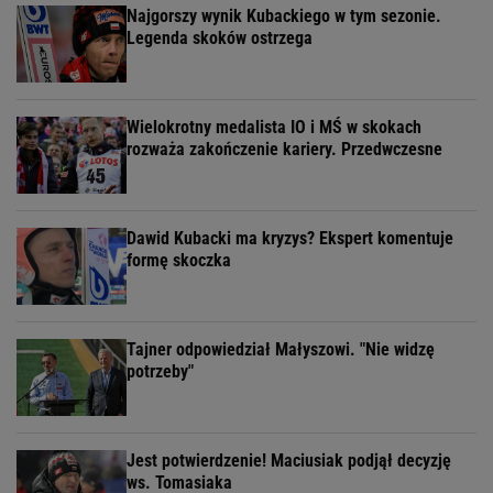
Najgorszy wynik Kubackiego w tym sezonie.
Legenda skoków ostrzega
Wielokrotny medalista IO i MŚ w skokach
rozważa zakończenie kariery. Przedwczesne
Dawid Kubacki ma kryzys? Ekspert komentuje
formę skoczka
Tajner odpowiedział Małyszowi. "Nie widzę
potrzeby"
Jest potwierdzenie! Maciusiak podjął decyzję
ws. Tomasiaka