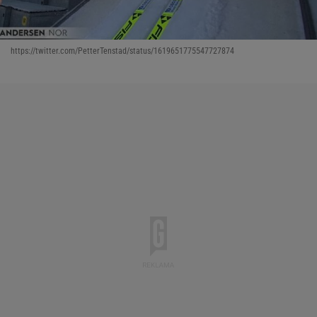
https://twitter.com/PetterTenstad/status/1619651775547727874