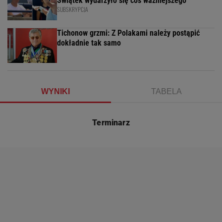
Świątek wydarzyło się coś ważniejszego
SUBSKRYPCJA
Tichonow grzmi: Z Polakami należy postąpić
dokładnie tak samo
WYNIKI
TABELA
Terminarz