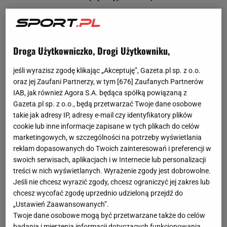
Droga Użytkowniczko, Drogi Użytkowniku,
jeśli wyrazisz zgodę klikając „Akceptuję”, Gazeta.pl sp. z o.o.
oraz jej Zaufani Partnerzy, w tym [
676
] Zaufanych Partnerów
IAB, jak również Agora S.A. będąca spółką powiązaną z
Gazeta.pl sp. z o.o., będą przetwarzać Twoje dane osobowe
takie jak adresy IP, adresy e-mail czy identyfikatory plików
cookie lub inne informacje zapisane w tych plikach do celów
marketingowych, w szczególności na potrzeby wyświetlania
reklam dopasowanych do Twoich zainteresowań i preferencji w
swoich serwisach, aplikacjach i w Internecie lub personalizacji
treści w nich wyświetlanych. Wyrażenie zgody jest dobrowolne.
Jeśli nie chcesz wyrazić zgody, chcesz ograniczyć jej zakres lub
chcesz wycofać zgodę uprzednio udzieloną przejdź do
„Ustawień Zaawansowanych”.
Twoje dane osobowe mogą być przetwarzane także do celów
badania i mierzenia informacji dotyczących funkcjonowania