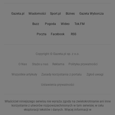
Gazeta.pl
Wiadomości
Sport.pl
Biznes
Gazeta Wyborcza
Buzz
Pogoda
Wideo
Tok.FM
Poczta
Facebook
RSS
Copyright © Gazeta.pl sp. z o.o.
O Nas
Staże u nas
Reklama
Polityka prywatności
Wszystkie artykuły
Zasady korzystania z portalu
Zgłoś uwagi
Ustawienia prywatności
Właściciel niniejszego serwisu nie wyraża zgody na zwielokrotnianie ani inne
korzystanie z utworów rozpowszechnionych w tym serwisie, w celu
eksploracji tekstów i danych. Więcej informacji w