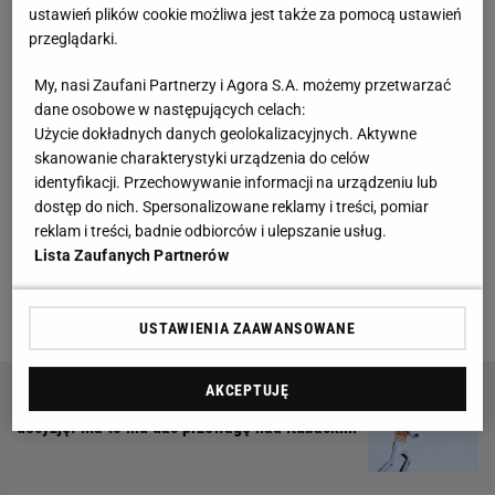
ustawień plików cookie możliwa jest także za pomocą ustawień
niespodziewanie pojawił się pewien mężczyzna.
przeglądarki.
Wyjął telefon komórkowy i zaczął nagrywać
skoczka. Był naprawdę blisko. Andersen nie
My, nasi Zaufani Partnerzy i Agora S.A. możemy przetwarzać
dane osobowe w następujących celach:
zareagował i po chwili pomknął w dół zeskoku.
Użycie dokładnych danych geolokalizacyjnych. Aktywne
Skoczył zaledwie 100 metrów i po pierwszej serii
skanowanie charakterystyki urządzenia do celów
zajmował dopiero 18. miejsce. Zawody ostatecznie
identyfikacji. Przechowywanie informacji na urządzeniu lub
dostęp do nich. Spersonalizowane reklamy i treści, pomiar
ukończył na 22. pozycji. Wygrał reprezentant
reklam i treści, badnie odbiorców i ulepszanie usług.
gospodarzy, Johannes Lamparter.
Lista Zaufanych Partnerów
USTAWIENIA ZAAWANSOWANE
AKCEPTUJĘ
Halvor Egner Granerud podjął strategiczną
decyzję. Ma to mu dać przewagę nad Kubackim