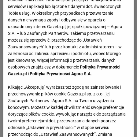
serwisów i aplikacji lub łączone z danymi dot. świadczonych
Tobie usług. W określonych przypadkach przetwarzanie
danych nie wymaga zgody i odbywa się w oparciu o
uzasadniony interes Gazeta.pl, jej spółki powiązanej – Agora
S.A. – lub Zaufanych Partnerów. Takiemu przetwarzaniu
możesz się sprzeciwić, przechodząc do „Ustawień
Zaawansowanych” lub przez kontakt z administratorem – w
zależności od zakresu sprzeciwu i podmiotu, wobec którego
jest kierowany. Więcej informacji o przetwarzaniu danych
osobowych znajdziesz w dokumencie
Polityka Prywatności
Zobacz wideo
Adam Małysz pokazał, jak naprawdę
Gazeta.pl
i
Polityka Prywatności Agora S.A.
wygląda jego codzienna praca w roli prezesa
Klikając „Akceptuję” wyrażasz też zgodę na zainstalowanie i
przechowywanie plików cookie Gazeta.pl sp. z o.o., jej
Skandal podczas zawodów skoków narciarskich.
Zaufanych Partnerów i Agora S.A. na Twoim urządzeniu
końcowym. Możesz w każdej chwili zmienić swoje preferencje
Norweg był "filmowany z ukrycia"
dotyczące plików cookie, wywołując narzędzie do zarządzania
twoimi preferencjami dot. przetwarzania danych poprzez
Gdy Norweg zasiadł na belce startowej i
odnośnik „Ustawienia prywatności ” w stopce serwisu i
przygotowywał się do skoku, tuż obok niego
przechodząc do „Ustawień Zaawansowanych”. Zmiana