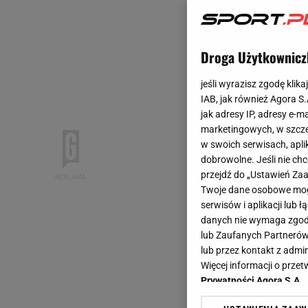
Droga Użytkownicz
jeśli wyrazisz zgodę klika
IAB, jak również Agora S
jak adresy IP, adresy e-m
marketingowych, w szcze
w swoich serwisach, aplik
dobrowolne. Jeśli nie ch
przejdź do „Ustawień Z
Twoje dane osobowe mogą
serwisów i aplikacji lub
danych nie wymaga zgody 
lub Zaufanych Partnerów
lub przez kontakt z admi
Więcej informacji o prz
Prywatności Agora S.A.