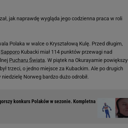
ł, jak naprawdę wygląda jego codzienna praca w roli
la Polaka w walce o Kryształową Kulę. Przed długim,
w
Sapporo
Kubacki miał 114 punktów przewagi nad
lnej
Pucharu Świata
. W piątek na Okurayamie powiększył
ł trzeci, o jedno miejsce za Kubackim. Ale po drugich
 niedzielę Norweg bardzo dużo odrobił.
jgorszy konkurs Polaków w sezonie. Kompletna