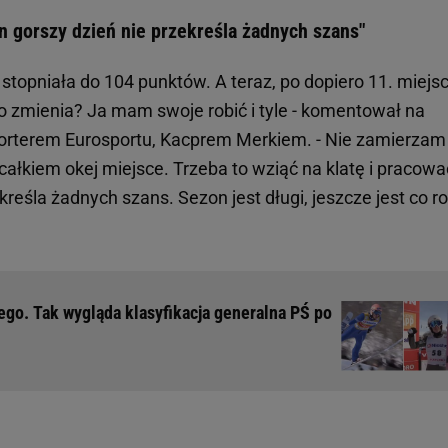
en gorszy dzień nie przekreśla żadnych szans"
topniała do 104 punktów. A teraz, po dopiero 11. miejs
o to zmienia? Ja mam swoje robić i tyle - komentował na
orterem Eurosportu, Kacprem Merkiem. - Nie zamierzam 
ałkiem okej miejsce. Trzeba to wziąć na klatę i pracowa
kreśla żadnych szans. Sezon jest długi, jeszcze jest co ro
ego. Tak wygląda klasyfikacja generalna PŚ po