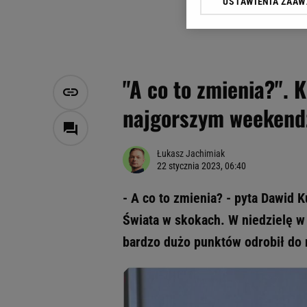
USTAWIENIA ZAA
Klikając „Akceptuję” wyra
Zaufanych Partnerów i A
dotyczące plików cookie,
odnośnik „Ustawienia pr
plików cookie możliwa je
"A co to zmienia?". 
My, nasi Zaufani Partne
najgorszym weekendz
Użycie dokładnych danych
Przechowywanie informacji
badnie odbiorców i uleps
Łukasz Jachimiak
22 stycznia 2023, 06:40
- A co to zmienia? - pyta Dawid 
Świata w skokach. W niedzielę w
bardzo dużo punktów odrobił do n