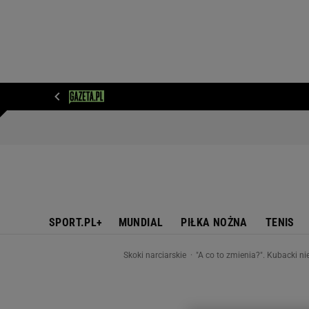
WIADOMOŚCI
NEXT
SPORT
PLOTEK
D
SPORT.PL+
MUNDIAL
PIŁKA NOŻNA
TENIS
Skoki narciarskie
"A co to zmienia?". Kubacki 