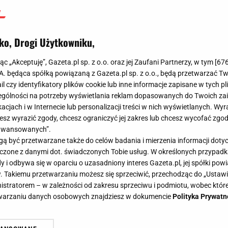
ko, Drogi Użytkowniku,
jąc „Akceptuję”, Gazeta.pl sp. z o.o. oraz jej Zaufani Partnerzy, w tym [
67
.A. będąca spółką powiązaną z Gazeta.pl sp. z o.o., będą przetwarzać T
ail czy identyfikatory plików cookie lub inne informacje zapisane w tych p
gólności na potrzeby wyświetlania reklam dopasowanych do Twoich zain
acjach i w Internecie lub personalizacji treści w nich wyświetlanych. Wyr
cesz wyrazić zgody, chcesz ograniczyć jej zakres lub chcesz wycofać zgo
aawansowanych”.
 być przetwarzane także do celów badania i mierzenia informacji dot
 łączone z danymi dot. świadczonych Tobie usług. W określonych przypad
i odbywa się w oparciu o uzasadniony interes Gazeta.pl, jej spółki powi
. Takiemu przetwarzaniu możesz się sprzeciwić, przechodząc do „Ust
nistratorem – w zależności od zakresu sprzeciwu i podmiotu, wobec które
etwarzaniu danych osobowych znajdziesz w dokumencie
Polityka Prywatn