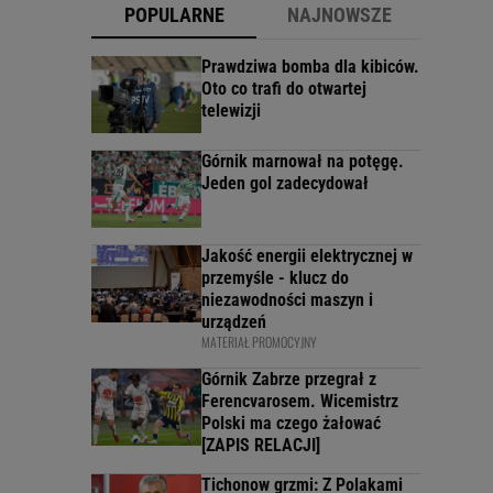
POPULARNE
NAJNOWSZE
Prawdziwa bomba dla kibiców.
Oto co trafi do otwartej
telewizji
Górnik marnował na potęgę.
Jeden gol zadecydował
Jakość energii elektrycznej w
przemyśle - klucz do
niezawodności maszyn i
urządzeń
MATERIAŁ PROMOCYJNY
Górnik Zabrze przegrał z
Ferencvarosem. Wicemistrz
Polski ma czego żałować
[ZAPIS RELACJI]
Tichonow grzmi: Z Polakami