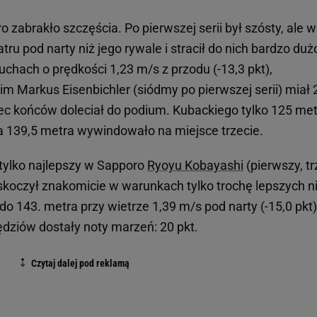
zabrakło szczęścia. Po pierwszej serii był szósty, ale w
ru pod narty niż jego rywale i stracił do nich bardzo duż
chach o prędkości 1,23 m/s z przodu (-13,3 pkt),
m Markus Eisenbichler (siódmy po pierwszej serii) miał 
niec końców doleciał do podium. Kubackiego tylko 125 me
a 139,5 metra wywindowało na miejsce trzecie.
 tylko najlepszy w Sapporo
Ryoyu Kobayashi
(pierwszy, tr
 skoczył znakomicie w warunkach tylko trochę lepszych n
 do 143. metra przy wietrze 1,39 m/s pod narty (-15,0 pkt)
sędziów dostały noty marzeń: 20 pkt.