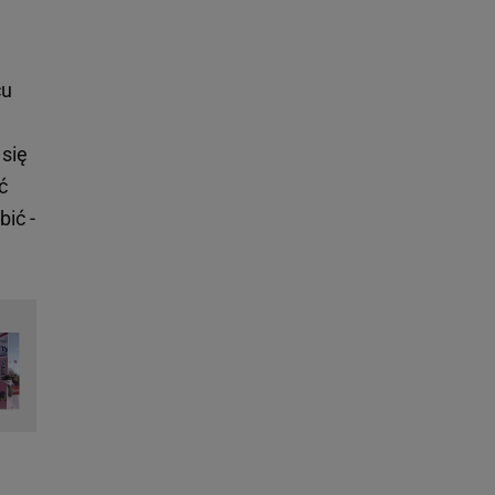
cu
się
ć
bić -