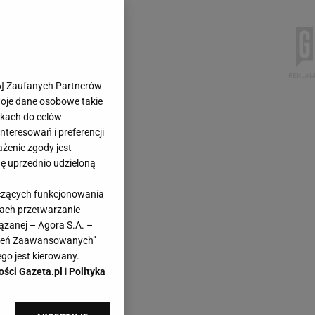
6
] Zaufanych Partnerów
woje dane osobowe takie
likach do celów
teresowań i preferencji
ażenie zgody jest
dę uprzednio udzieloną
yczących funkcjonowania
kach przetwarzanie
ązanej – Agora S.A. –
awień Zaawansowanych”
go jest kierowany.
ości Gazeta.pl
i
Polityka