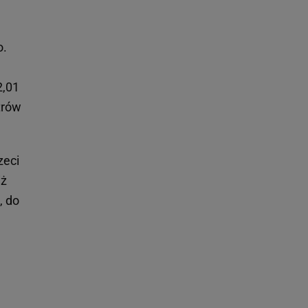
o.
2,01
trów
zeci
iż
, do