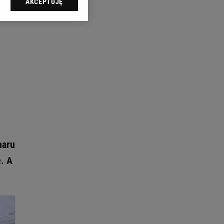
AKCEPTUJĘ
l sp. z o.o., jej
ić swoje preferencje
arzania danych poprzez
ych”. Zmiana ustawień
ach:
 celów identyfikacji.
omiar reklam i treści,
haru
. A