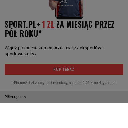
NBA
F1
Reprezentacja w koszykówkę
Rajdy samochodowe
Marcin Gortat
Żużel
INNE SPORTY
Boks
Kolarstwo
Biegi narciarskie
Lekkoatletyka
Piłka ręczna
Pływanie