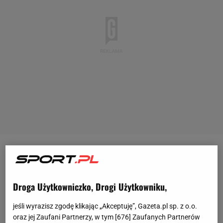
Dawid Kubacki
zajął trzecie miejsce w konkursie
noworocznym w Garmisch-Partenkirchen. Polak
powtórzył wyczyn z Oberstdorfu po
skokach
na 136 i
Droga Użytkowniczko, Drogi Użytkowniku,
138,5 metra. Wyprzedzili go jedynie Norweg
Halvor
jeśli wyrazisz zgodę klikając „Akceptuję”, Gazeta.pl sp. z o.o.
Egner Granerud
i Anze Lanisek ze Słowenii.
oraz jej Zaufani Partnerzy, w tym [
676
] Zaufanych Partnerów