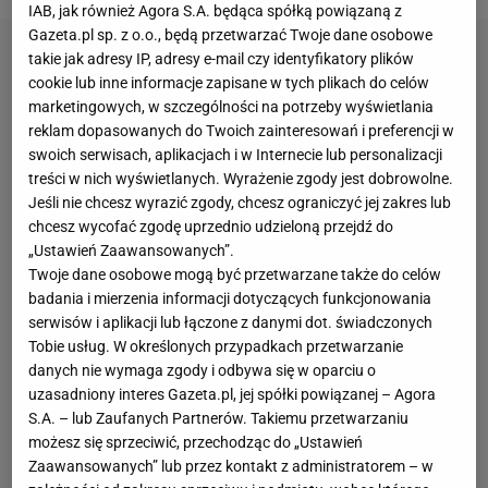
IAB, jak również Agora S.A. będąca spółką powiązaną z
Gazeta.pl sp. z o.o., będą przetwarzać Twoje dane osobowe
takie jak adresy IP, adresy e-mail czy identyfikatory plików
cookie lub inne informacje zapisane w tych plikach do celów
marketingowych, w szczególności na potrzeby wyświetlania
reklam dopasowanych do Twoich zainteresowań i preferencji w
swoich serwisach, aplikacjach i w Internecie lub personalizacji
treści w nich wyświetlanych. Wyrażenie zgody jest dobrowolne.
Jeśli nie chcesz wyrazić zgody, chcesz ograniczyć jej zakres lub
chcesz wycofać zgodę uprzednio udzieloną przejdź do
„Ustawień Zaawansowanych”.
Twoje dane osobowe mogą być przetwarzane także do celów
badania i mierzenia informacji dotyczących funkcjonowania
serwisów i aplikacji lub łączone z danymi dot. świadczonych
Tobie usług. W określonych przypadkach przetwarzanie
danych nie wymaga zgody i odbywa się w oparciu o
uzasadniony interes Gazeta.pl, jej spółki powiązanej – Agora
S.A. – lub Zaufanych Partnerów. Takiemu przetwarzaniu
możesz się sprzeciwić, przechodząc do „Ustawień
Zaawansowanych” lub przez kontakt z administratorem – w