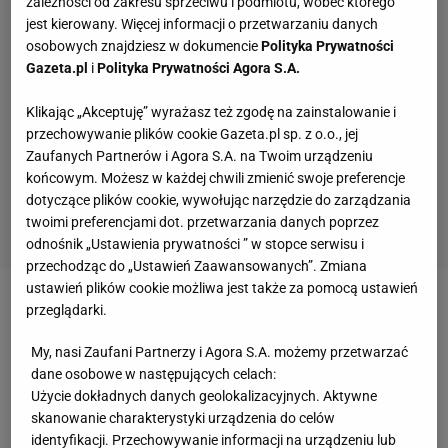
zależności od zakresu sprzeciwu i podmiotu, wobec którego
jest kierowany. Więcej informacji o przetwarzaniu danych
osobowych znajdziesz w dokumencie
Polityka Prywatności
Gazeta.pl
i
Polityka Prywatności Agora S.A.
Klikając „Akceptuję” wyrażasz też zgodę na zainstalowanie i
przechowywanie plików cookie Gazeta.pl sp. z o.o., jej
Zaufanych Partnerów i Agora S.A. na Twoim urządzeniu
końcowym. Możesz w każdej chwili zmienić swoje preferencje
dotyczące plików cookie, wywołując narzędzie do zarządzania
twoimi preferencjami dot. przetwarzania danych poprzez
odnośnik „Ustawienia prywatności ” w stopce serwisu i
przechodząc do „Ustawień Zaawansowanych”. Zmiana
ustawień plików cookie możliwa jest także za pomocą ustawień
przeglądarki.
Zobacz wideo
My, nasi Zaufani Partnerzy i Agora S.A. możemy przetwarzać
Nawet Kubacki widzi swoje błędy. To przez to traci
dane osobowe w następujących celach:
Użycie dokładnych danych geolokalizacyjnych. Aktywne
w skoku. "Sporo było spóźnień"
skanowanie charakterystyki urządzenia do celów
identyfikacji. Przechowywanie informacji na urządzeniu lub