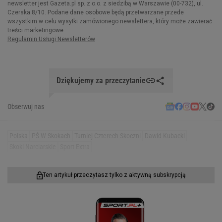
Dziękujemy za przeczytanie
Obserwuj nas
Polska
PŚ W Skokach
Turniej Czterech Skoczni
Dawid Kubacki
Skoki Narciarskie
Sport Extra