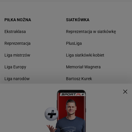
PIŁKA NOŻNA
SIATKÓWKA
Ekstraklasa
Reprezentacja w siatkówkę
Reprezentacja
PlusLiga
Liga mistrzów
Liga siatkówki kobiet
Liga Europy
Memoriał Wagnera
Liga narodów
Bartosz Kurek
Mundial
KOSZYKÓWKA
SPORTY MOTOROWE
Basket Liga kobiet
Rajd Dakar
Polska liga koszykówki
Rajd Polski