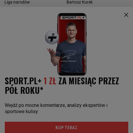
Liga narodów
Bartosz Kurek
Mundial
KOSZYKÓWKA
SPORTY MOTOROWE
Basket Liga kobiet
Rajd Dakar
Polska liga koszykówki
Rajd Polski
NBA
F1
Reprezentacja w koszykówkę
Rajdy samochodowe
Marcin Gortat
Żużel
INNE SPORTY
Boks
Kolarstwo
Biegi narciarskie