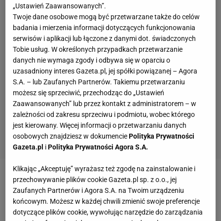
„Ustawień Zaawansowanych”.
Twoje dane osobowe mogą być przetwarzane także do celów
badania i mierzenia informacji dotyczących funkcjonowania
serwisów i aplikacji lub łączone z danymi dot. świadczonych
Tobie usług. W określonych przypadkach przetwarzanie
danych nie wymaga zgody i odbywa się w oparciu o
uzasadniony interes Gazeta.pl, jej spółki powiązanej – Agora
S.A. – lub Zaufanych Partnerów. Takiemu przetwarzaniu
możesz się sprzeciwić, przechodząc do „Ustawień
Zaawansowanych” lub przez kontakt z administratorem – w
zależności od zakresu sprzeciwu i podmiotu, wobec którego
jest kierowany. Więcej informacji o przetwarzaniu danych
osobowych znajdziesz w dokumencie
Polityka Prywatności
Gazeta.pl
i
Polityka Prywatności Agora S.A.
Klikając „Akceptuję” wyrażasz też zgodę na zainstalowanie i
przechowywanie plików cookie Gazeta.pl sp. z o.o., jej
Zobacz wideo
Kubacki tłumaczy, kiedy czuje, że
Zaufanych Partnerów i Agora S.A. na Twoim urządzeniu
popełnił błąd. "Brzmi to jakbyśmy bredzili"
końcowym. Możesz w każdej chwili zmienić swoje preferencje
dotyczące plików cookie, wywołując narzędzie do zarządzania