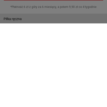
Lekkoatletyka
Piłka ręczna
Pływanie
Gazeta.pl
Wiadomości
Sport.pl
Biznes
Gazeta Wyborcza
Buzz
Pogoda
Wideo
Tok.FM
Poczta
Facebook
RSS
Copyright © Gazeta.pl sp. z o.o.
O Nas
Staże u nas
Reklama
Polityka prywatności