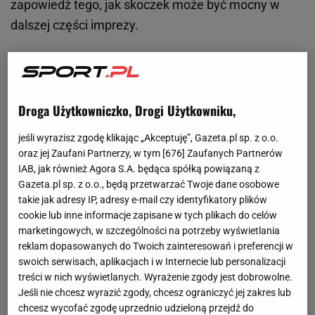
zapowiedź tego, jak skoczek może być mocny w
dalszej części imprezy.
Droga Użytkowniczko, Drogi Użytkowniku,
jeśli wyrazisz zgodę klikając „Akceptuję”, Gazeta.pl sp. z o.o.
oraz jej Zaufani Partnerzy, w tym [
676
] Zaufanych Partnerów
IAB, jak również Agora S.A. będąca spółką powiązaną z
Gazeta.pl sp. z o.o., będą przetwarzać Twoje dane osobowe
takie jak adresy IP, adresy e-mail czy identyfikatory plików
cookie lub inne informacje zapisane w tych plikach do celów
marketingowych, w szczególności na potrzeby wyświetlania
reklam dopasowanych do Twoich zainteresowań i preferencji w
swoich serwisach, aplikacjach i w Internecie lub personalizacji
treści w nich wyświetlanych. Wyrażenie zgody jest dobrowolne.
Jeśli nie chcesz wyrazić zgody, chcesz ograniczyć jej zakres lub
chcesz wycofać zgodę uprzednio udzieloną przejdź do