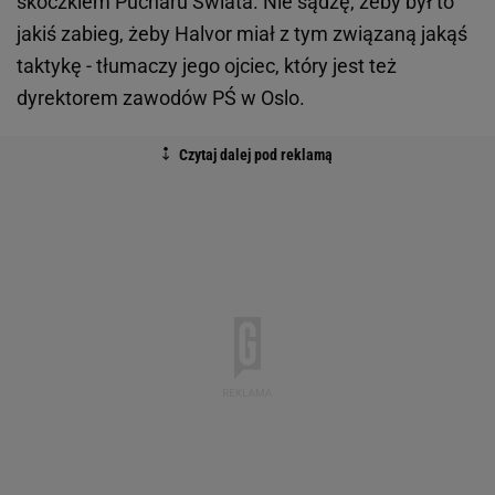
skoczkiem Pucharu Świata. Nie sądzę, żeby był to
jakiś zabieg, żeby Halvor miał z tym związaną jakąś
taktykę - tłumaczy jego ojciec, który jest też
dyrektorem zawodów PŚ w Oslo.