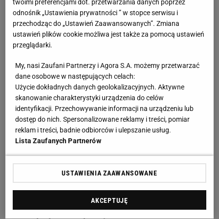
twoimi preferencjami dot. przetwarzania danych poprzez
W Ga-Pa Granerud już raz pokazał, że nie jest nie
odnośnik „Ustawienia prywatności ” w stopce serwisu i
do pokonania. Thurnbichler wyłapał błąd
przechodząc do „Ustawień Zaawansowanych”. Zmiana
ustawień plików cookie możliwa jest także za pomocą ustawień
Choć w Garmisch-Partenkirchen zaczął od
przeglądarki.
najsłabszej ocenianej serii Turnieju. W kwalifikacjach
My, nasi Zaufani Partnerzy i Agora S.A. możemy przetwarzać
przed noworocznym konkursem był na szóstym
dane osobowe w następujących celach:
miejscu, wyprzedzili go obaj najwięksi rywale -
Użycie dokładnych danych geolokalizacyjnych. Aktywne
skanowanie charakterystyki urządzenia do celów
zarówno
Dawid Kubacki
, który był pierwszy, jak i
identyfikacji. Przechowywanie informacji na urządzeniu lub
Piotr Żyła
, który zajął czwartą pozycję. - W
dostęp do nich. Spersonalizowane reklamy i treści, pomiar
kwalifikacjach nie skoczył perfekcyjnie. Miał małe
reklam i treści, badnie odbiorców i ulepszanie usług.
Lista Zaufanych Partnerów
kłopoty na rozbiegu, ponieważ było nierówno, trochę
wstrzymywało zawodników. Nie udało mu się
odpowiednio zachować równowagi i dlatego skok
USTAWIENIA ZAAWANSOWANE
nie był idealny. Choć ostatecznie, jestem bardzo
zadowolony. Halvor ma dobry plan na niedzielę.
AKCEPTUJĘ
Zobaczymy zatem, jak będzie - ocenił trener