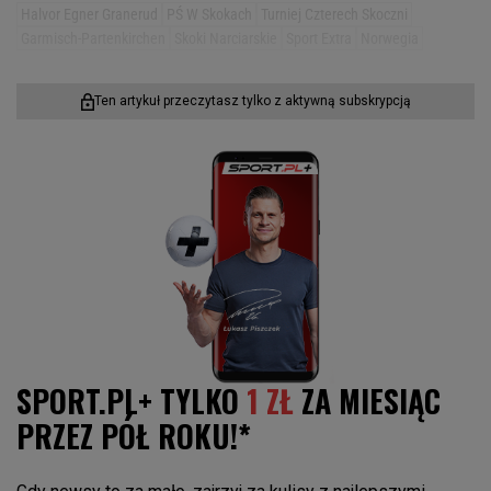
Halvor Egner Granerud
PŚ W Skokach
Turniej Czterech Skoczni
Garmisch-Partenkirchen
Skoki Narciarskie
Sport Extra
Norwegia