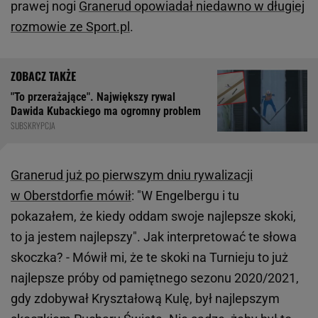
prawej nogi
Granerud opowiadał niedawno w długiej
rozmowie ze Sport.pl
.
"To przerażające". Największy rywal
Dawida Kubackiego ma ogromny problem
SUBSKRYPCJA
Granerud już po pierwszym dniu rywalizacji
w Oberstdorfie mówił
: "W Engelbergu i tu
pokazałem, że kiedy oddam swoje najlepsze skoki,
to ja jestem najlepszy". Jak interpretować te słowa
skoczka? - Mówił mi, że te skoki na Turnieju to już
najlepsze próby od pamiętnego sezonu 2020/2021,
gdy zdobywał Kryształową Kulę, był najlepszym