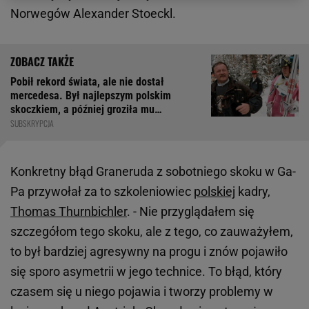
Norwegów Alexander Stoeckl.
Pobił rekord świata, ale nie dostał
mercedesa. Był najlepszym polskim
skoczkiem, a później groziła mu
amputacja
SUBSKRYPCJA
Konkretny błąd Graneruda z sobotniego skoku w Ga-
Pa przywołał za to szkoleniowiec
polskiej
kadry,
Thomas Thurnbichler
. - Nie przyglądałem się
szczegółom tego skoku, ale z tego, co zauważyłem,
to był bardziej agresywny na progu i znów pojawiło
się sporo asymetrii w jego technice. To błąd, który
czasem się u niego pojawia i tworzy problemy w