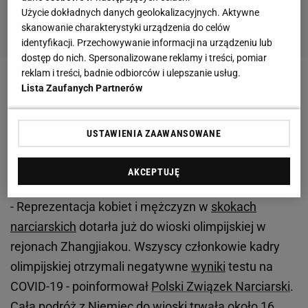
Użycie dokładnych danych geolokalizacyjnych. Aktywne
skanowanie charakterystyki urządzenia do celów
identyfikacji. Przechowywanie informacji na urządzeniu lub
dostęp do nich. Spersonalizowane reklamy i treści, pomiar
reklam i treści, badnie odbiorców i ulepszanie usług.
Zobacz wideo
Horngacher rozpętał prawdziwą
Lista Zaufanych Partnerów
wojnę tuż przed IO. "Perfidne zbliżenia"
USTAWIENIA ZAAWANSOWANE
Skoczkowie już w wiosce olimpijskiej. Testy
negatywne
AKCEPTUJĘ
- Reprezentacja kobiet i mężczyzn w
skokach
narciarskich
dotarła już do wioski olimpijskiej w
rejonach Zhangjiakou. Wszyscy członkowie kadry
olimpijskiej otrzymali negatywne
wyniki
testu na
COVID-19 - poinformował
Polski Związek Narciarski
.
Cała podróż z Niemiec do wioski trwała około 16