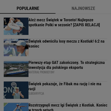
POPULARNE
NAJNOWSZE
Ależ mecz Świątek w Toronto! Najlepsze
spotkanie Polki w sezonie? [ZAPIS RELACJI]
Świątek odwróciła losy meczu z Kostiuk! 6:2 na
koniec
Pierwszy etap GAT zakończony. To strategiczna
inwestycja dla polskiego eksportu
MATERIAŁ PROMOCYJNY
Świątek pokazuje, że Fibak ma rację i nie ma
racji
SUBSKRYPCJA
Rozstrzygnęli mecz Igi Świątek z Kostiuk. Koniec
w trzech setach