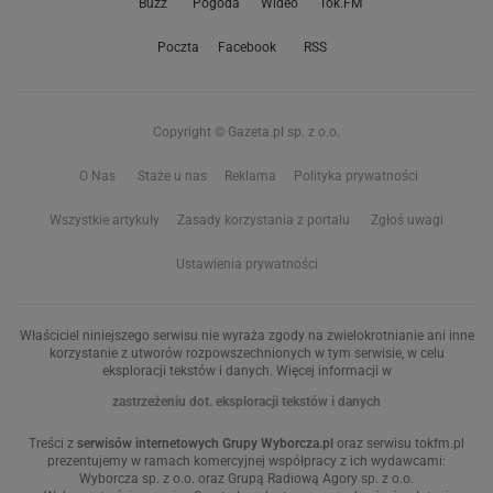
Buzz
Pogoda
Wideo
Tok.FM
Poczta
Facebook
RSS
Copyright © Gazeta.pl sp. z o.o.
O Nas
Staże u nas
Reklama
Polityka prywatności
Wszystkie artykuły
Zasady korzystania z portalu
Zgłoś uwagi
Ustawienia prywatności
Właściciel niniejszego serwisu nie wyraża zgody na zwielokrotnianie ani inne
korzystanie z utworów rozpowszechnionych w tym serwisie, w celu
eksploracji tekstów i danych. Więcej informacji w
zastrzeżeniu dot. eksploracji tekstów i danych
Treści z
serwisów internetowych Grupy Wyborcza.pl
oraz serwisu tokfm.pl
prezentujemy w ramach komercyjnej współpracy z ich wydawcami:
Wyborcza sp. z o.o. oraz Grupą Radiową Agory sp. z o.o.