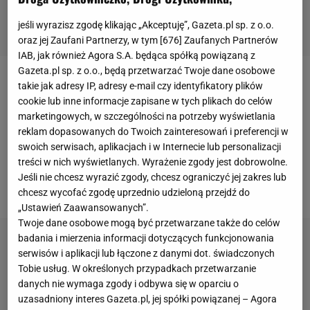
jeśli wyrazisz zgodę klikając „Akceptuję”, Gazeta.pl sp. z o.o.
oraz jej Zaufani Partnerzy, w tym [
676
] Zaufanych Partnerów
IAB, jak również Agora S.A. będąca spółką powiązaną z
Gazeta.pl sp. z o.o., będą przetwarzać Twoje dane osobowe
Podróż do
Pekinu
polscy skoczkowie rozpoczęli w
takie jak adresy IP, adresy e-mail czy identyfikatory plików
cookie lub inne informacje zapisane w tych plikach do celów
poniedziałkowe popołudnie. Po zawodach w
marketingowych, w szczególności na potrzeby wyświetlania
Willingen udali się do Frankfurtu, skąd niemal cała
reklam dopasowanych do Twoich zainteresowań i preferencji w
karuzela Pucharu Świata wyleciała na igrzyska. Na
swoich serwisach, aplikacjach i w Internecie lub personalizacji
treści w nich wyświetlanych. Wyrażenie zgody jest dobrowolne.
miejsce dotarli we wtorkowy poranek czasu
Jeśli nie chcesz wyrazić zgody, chcesz ograniczyć jej zakres lub
polskiego
.
chcesz wycofać zgodę uprzednio udzieloną przejdź do
„Ustawień Zaawansowanych”.
Twoje dane osobowe mogą być przetwarzane także do celów
badania i mierzenia informacji dotyczących funkcjonowania
serwisów i aplikacji lub łączone z danymi dot. świadczonych
Tobie usług. W określonych przypadkach przetwarzanie
danych nie wymaga zgody i odbywa się w oparciu o
uzasadniony interes Gazeta.pl, jej spółki powiązanej – Agora