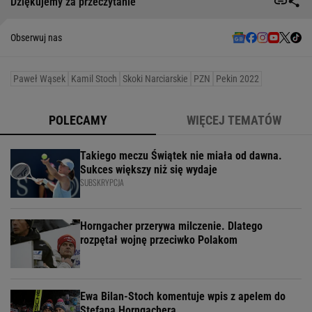
Dziękujemy za przeczytanie
Obserwuj nas
Paweł Wąsek
Kamil Stoch
Skoki Narciarskie
PZN
Pekin 2022
POLECAMY
WIĘCEJ TEMATÓW
Takiego meczu Świątek nie miała od dawna.
Sukces większy niż się wydaje
SUBSKRYPCJA
Horngacher przerywa milczenie. Dlatego
rozpętał wojnę przeciwko Polakom
Ewa Bilan-Stoch komentuje wpis z apelem do
Stefana Horngachera