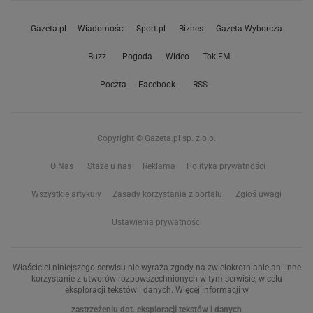
Gazeta.pl
Wiadomości
Sport.pl
Biznes
Gazeta Wyborcza
Buzz
Pogoda
Wideo
Tok.FM
Poczta
Facebook
RSS
Copyright © Gazeta.pl sp. z o.o.
O Nas
Staże u nas
Reklama
Polityka prywatności
Wszystkie artykuły
Zasady korzystania z portalu
Zgłoś uwagi
Ustawienia prywatności
Właściciel niniejszego serwisu nie wyraża zgody na zwielokrotnianie ani inne
korzystanie z utworów rozpowszechnionych w tym serwisie, w celu
eksploracji tekstów i danych. Więcej informacji w
zastrzeżeniu dot. eksploracji tekstów i danych