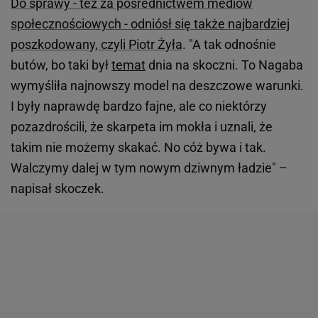
Do sprawy - też za pośrednictwem mediów
społecznościowych - odniósł się także najbardziej
poszkodowany, czyli Piotr Żyła
. "A tak odnośnie
butów, bo taki był
temat
dnia na skoczni. To Nagaba
wymyśliła najnowszy model na deszczowe warunki.
I były naprawdę bardzo fajne, ale co niektórzy
pozazdrościli, że skarpeta im mokła i uznali, że
takim nie możemy skakać. No cóż bywa i tak.
Walczymy dalej w tym nowym dziwnym ładzie" –
napisał skoczek.