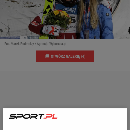
Fot. Marek Podmokły / Agencja Wyborcza.pl
OTWÓRZ GALERIĘ
(4)