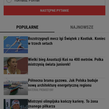
Tomasz Fornal
NASTĘPNE PYTANIE
POPULARNE
NAJNOWSZE
Rozstrzygnęli mecz Igi Świątek z Kostiuk. Koniec
w trzech setach
Wielki bieg Anastazji Kuś na 400 metrów. Polka
mistrzynią świata juniorek!
Północna brama gazowa. Jak Polska buduje
nową architekturę energetyczną regionu
MATERIAŁ PROMOCYJNY
Mistrzyni olimpijska kończy karierę. To żona
znanego piłkarza