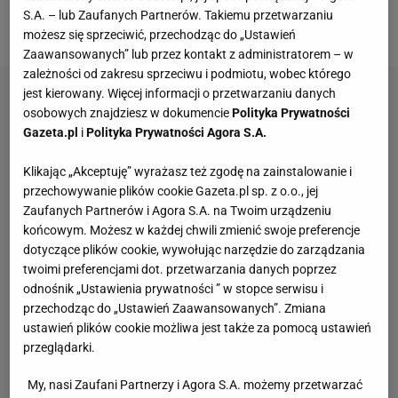
i Stefan Hula zostali zdyskwalifikowani z powodu
S.A. – lub Zaufanych Partnerów. Takiemu przetwarzaniu
nieregulaminowych butów.
możesz się sprzeciwić, przechodząc do „Ustawień
Zaawansowanych” lub przez kontakt z administratorem – w
zależności od zakresu sprzeciwu i podmiotu, wobec którego
jest kierowany. Więcej informacji o przetwarzaniu danych
osobowych znajdziesz w dokumencie
Polityka Prywatności
Gazeta.pl
i
Polityka Prywatności Agora S.A.
Klikając „Akceptuję” wyrażasz też zgodę na zainstalowanie i
przechowywanie plików cookie Gazeta.pl sp. z o.o., jej
Zaufanych Partnerów i Agora S.A. na Twoim urządzeniu
końcowym. Możesz w każdej chwili zmienić swoje preferencje
dotyczące plików cookie, wywołując narzędzie do zarządzania
twoimi preferencjami dot. przetwarzania danych poprzez
odnośnik „Ustawienia prywatności ” w stopce serwisu i
przechodząc do „Ustawień Zaawansowanych”. Zmiana
ustawień plików cookie możliwa jest także za pomocą ustawień
przeglądarki.
My, nasi Zaufani Partnerzy i Agora S.A. możemy przetwarzać