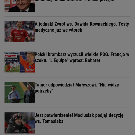
A jednak! Zwrot ws. Dawida Kownackiego. Testy
medyczne już we wtorek
Polski bramkarz wyrzucił wielkie PSG. Francja w
szoku. "L'Equipe" wprost: Bohater
Tajner odpowiedział Małyszowi. "Nie widzę
potrzeby"
Jest potwierdzenie! Maciusiak podjął decyzję
ws. Tomasiaka