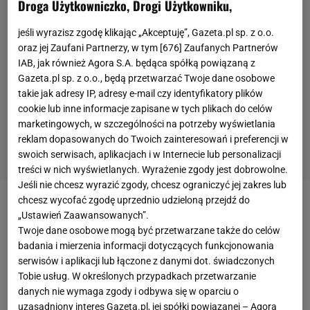
Droga Użytkowniczko, Drogi Użytkowniku,
jeśli wyrazisz zgodę klikając „Akceptuję”, Gazeta.pl sp. z o.o.
oraz jej Zaufani Partnerzy, w tym [
676
] Zaufanych Partnerów
IAB, jak również Agora S.A. będąca spółką powiązaną z
Gazeta.pl sp. z o.o., będą przetwarzać Twoje dane osobowe
takie jak adresy IP, adresy e-mail czy identyfikatory plików
cookie lub inne informacje zapisane w tych plikach do celów
marketingowych, w szczególności na potrzeby wyświetlania
reklam dopasowanych do Twoich zainteresowań i preferencji w
swoich serwisach, aplikacjach i w Internecie lub personalizacji
treści w nich wyświetlanych. Wyrażenie zgody jest dobrowolne.
Jeśli nie chcesz wyrazić zgody, chcesz ograniczyć jej zakres lub
chcesz wycofać zgodę uprzednio udzieloną przejdź do
Piotr Żyła
był najlepszym z
polskich
skoczków
w
„Ustawień Zaawansowanych”.
Willingen. Polak zakończył zawody na 14. miejscu,
Twoje dane osobowe mogą być przetwarzane także do celów
badania i mierzenia informacji dotyczących funkcjonowania
choć kilkanaście minut po zakończeniu zawodów
serwisów i aplikacji lub łączone z danymi dot. świadczonych
Pucharu Świata
dotarła do nas zaskakująca
Tobie usług. W określonych przypadkach przetwarzanie
informacja. FIS zakomunikował, że zarówno Żyła jak
danych nie wymaga zgody i odbywa się w oparciu o
uzasadniony interes Gazeta.pl, jej spółki powiązanej – Agora