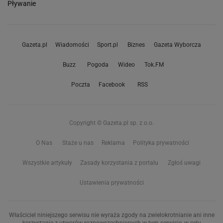
Pływanie
Gazeta.pl
Wiadomości
Sport.pl
Biznes
Gazeta Wyborcza
Buzz
Pogoda
Wideo
Tok.FM
Poczta
Facebook
RSS
Copyright © Gazeta.pl sp. z o.o.
O Nas
Staże u nas
Reklama
Polityka prywatności
Wszystkie artykuły
Zasady korzystania z portalu
Zgłoś uwagi
Ustawienia prywatności
Właściciel niniejszego serwisu nie wyraża zgody na zwielokrotnianie ani inne