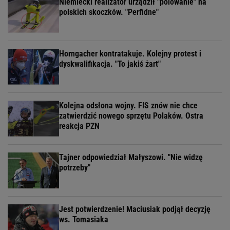
Niemiecki realizator urządził "polowanie" na
polskich skoczków. "Perfidne"
Horngacher kontratakuje. Kolejny protest i
dyskwalifikacja. "To jakiś żart"
Kolejna odsłona wojny. FIS znów nie chce
zatwierdzić nowego sprzętu Polaków. Ostra
reakcja PZN
Tajner odpowiedział Małyszowi. "Nie widzę
potrzeby"
Jest potwierdzenie! Maciusiak podjął decyzję
ws. Tomasiaka