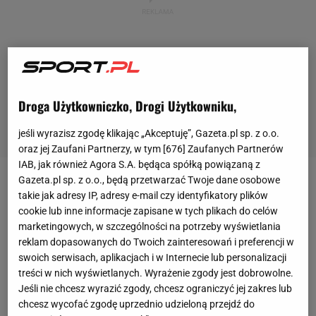
Droga Użytkowniczko, Drogi Użytkowniku,
jeśli wyrazisz zgodę klikając „Akceptuję”, Gazeta.pl sp. z o.o.
oraz jej Zaufani Partnerzy, w tym [
676
] Zaufanych Partnerów
IAB, jak również Agora S.A. będąca spółką powiązaną z
Gazeta.pl sp. z o.o., będą przetwarzać Twoje dane osobowe
Od ostatniego weekendu trwa nieformalna wojna
takie jak adresy IP, adresy e-mail czy identyfikatory plików
pomiędzy polskim i niemieckim obozem
skoków
cookie lub inne informacje zapisane w tych plikach do celów
marketingowych, w szczególności na potrzeby wyświetlania
narciarskich
. Do zaognienia sytuacji doszło po
reklam dopasowanych do Twoich zainteresowań i preferencji w
sobotnim jednoseryjnym konkursie w
Willingen
.
swoich serwisach, aplikacjach i w Internecie lub personalizacji
Niedługo po zakończeniu zawodów FIS opublikował
treści w nich wyświetlanych. Wyrażenie zgody jest dobrowolne.
Jeśli nie chcesz wyrazić zgody, chcesz ograniczyć jej zakres lub
komunikat, w którym poinformował o
dyskwalifikacji
chcesz wycofać zgodę uprzednio udzieloną przejdź do
Stefana Huli
i
Piotra Żyły
na skutek