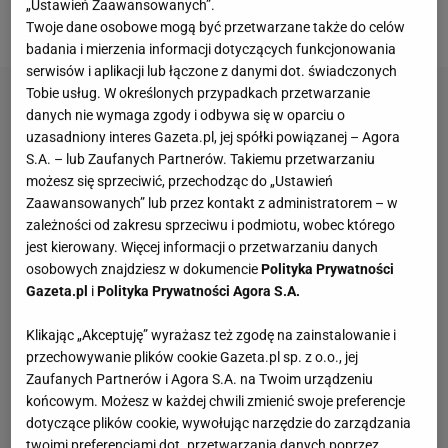
„Ustawień Zaawansowanych”.
nieregulaminowych butów.
Twoje dane osobowe mogą być przetwarzane także do celów
badania i mierzenia informacji dotyczących funkcjonowania
serwisów i aplikacji lub łączone z danymi dot. świadczonych
Tobie usług. W określonych przypadkach przetwarzanie
danych nie wymaga zgody i odbywa się w oparciu o
uzasadniony interes Gazeta.pl, jej spółki powiązanej – Agora
S.A. – lub Zaufanych Partnerów. Takiemu przetwarzaniu
możesz się sprzeciwić, przechodząc do „Ustawień
Zaawansowanych” lub przez kontakt z administratorem – w
zależności od zakresu sprzeciwu i podmiotu, wobec którego
jest kierowany. Więcej informacji o przetwarzaniu danych
osobowych znajdziesz w dokumencie
Polityka Prywatności
Gazeta.pl
i
Polityka Prywatności Agora S.A.
Klikając „Akceptuję” wyrażasz też zgodę na zainstalowanie i
przechowywanie plików cookie Gazeta.pl sp. z o.o., jej
Zaufanych Partnerów i Agora S.A. na Twoim urządzeniu
końcowym. Możesz w każdej chwili zmienić swoje preferencje
dotyczące plików cookie, wywołując narzędzie do zarządzania
twoimi preferencjami dot. przetwarzania danych poprzez