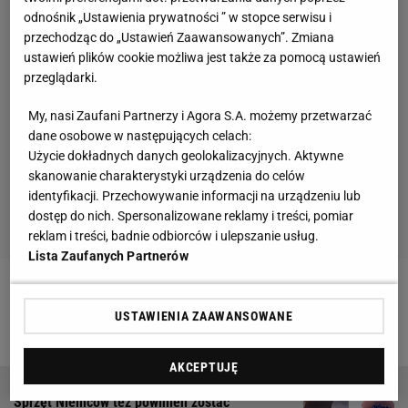
odnośnik „Ustawienia prywatności ” w stopce serwisu i
przechodząc do „Ustawień Zaawansowanych”. Zmiana
ustawień plików cookie możliwa jest także za pomocą ustawień
przeglądarki.
My, nasi Zaufani Partnerzy i Agora S.A. możemy przetwarzać
dane osobowe w następujących celach:
Użycie dokładnych danych geolokalizacyjnych. Aktywne
skanowanie charakterystyki urządzenia do celów
identyfikacji. Przechowywanie informacji na urządzeniu lub
dostęp do nich. Spersonalizowane reklamy i treści, pomiar
reklam i treści, badnie odbiorców i ulepszanie usług.
Lista Zaufanych Partnerów
Zobacz wideo
Przełom w skokach Polaków tuż
USTAWIENIA ZAAWANSOWANE
przed igrzyskami? Jest wyraźna zmiana
AKCEPTUJĘ
Sprzęt Niemców też powinien zostać