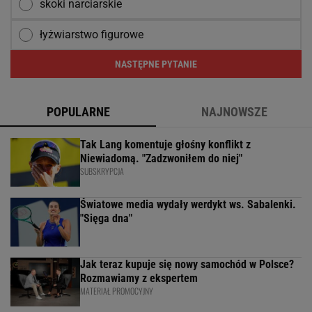
skoki narciarskie
łyżwiarstwo figurowe
NASTĘPNE PYTANIE
POPULARNE
NAJNOWSZE
Tak Lang komentuje głośny konflikt z
Niewiadomą. "Zadzwoniłem do niej"
SUBSKRYPCJA
Światowe media wydały werdykt ws. Sabalenki.
"Sięga dna"
Jak teraz kupuje się nowy samochód w Polsce?
Rozmawiamy z ekspertem
MATERIAŁ PROMOCYJNY