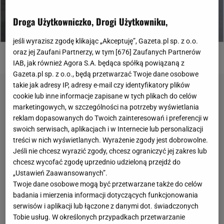
Droga Użytkowniczko, Drogi Użytkowniku,
jeśli wyrazisz zgodę klikając „Akceptuję”, Gazeta.pl sp. z o.o.
Screen Eurosport Player
oraz jej Zaufani Partnerzy, w tym [
676
] Zaufanych Partnerów
IAB, jak również Agora S.A. będąca spółką powiązaną z
Gazeta.pl sp. z o.o., będą przetwarzać Twoje dane osobowe
takie jak adresy IP, adresy e-mail czy identyfikatory plików
cookie lub inne informacje zapisane w tych plikach do celów
marketingowych, w szczególności na potrzeby wyświetlania
reklam dopasowanych do Twoich zainteresowań i preferencji w
swoich serwisach, aplikacjach i w Internecie lub personalizacji
treści w nich wyświetlanych. Wyrażenie zgody jest dobrowolne.
Jeśli nie chcesz wyrazić zgody, chcesz ograniczyć jej zakres lub
chcesz wycofać zgodę uprzednio udzieloną przejdź do
„Ustawień Zaawansowanych”.
Twoje dane osobowe mogą być przetwarzane także do celów
badania i mierzenia informacji dotyczących funkcjonowania
serwisów i aplikacji lub łączone z danymi dot. świadczonych
Tobie usług. W określonych przypadkach przetwarzanie