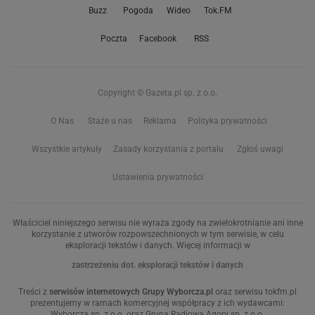
Buzz
Pogoda
Wideo
Tok.FM
Poczta
Facebook
RSS
Copyright © Gazeta.pl sp. z o.o.
O Nas
Staże u nas
Reklama
Polityka prywatności
Wszystkie artykuły
Zasady korzystania z portalu
Zgłoś uwagi
Ustawienia prywatności
Właściciel niniejszego serwisu nie wyraża zgody na zwielokrotnianie ani inne
korzystanie z utworów rozpowszechnionych w tym serwisie, w celu
eksploracji tekstów i danych. Więcej informacji w
zastrzeżeniu dot. eksploracji tekstów i danych
Treści z
serwisów internetowych Grupy Wyborcza.pl
oraz serwisu tokfm.pl
prezentujemy w ramach komercyjnej współpracy z ich wydawcami:
Wyborcza sp. z o.o. oraz Grupą Radiową Agory sp. z o.o.