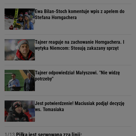
Ewa Bilan-Stoch komentuje wpis z apelem do
Stefana Horngachera
Tajner reaguje na zachowanie Horngachera. I
wytyka Niemcom: Stosują zakazany sprzęt
Tajner odpowiedział Małyszowi. "Nie widzę
potrzeby"
Jest potwierdzenie! Maciusiak podjął decyzję
ws. Tomasiaka
1/13
Piłka jest serwowana zza linii: