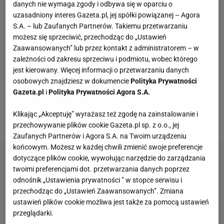
danych nie wymaga zgody i odbywa się w oparciu o
uzasadniony interes Gazeta.pl, jej spółki powiązanej – Agora
S.A. – lub Zaufanych Partnerów. Takiemu przetwarzaniu
możesz się sprzeciwić, przechodząc do „Ustawień
Zaawansowanych” lub przez kontakt z administratorem – w
zależności od zakresu sprzeciwu i podmiotu, wobec którego
jest kierowany. Więcej informacji o przetwarzaniu danych
osobowych znajdziesz w dokumencie
Polityka Prywatności
Gazeta.pl
i
Polityka Prywatności Agora S.A.
Zobacz wideo
Horngacher rozpętał prawdziwą
Klikając „Akceptuję” wyrażasz też zgodę na zainstalowanie i
wojnę tuż przed IO. "Perfidne zbliżenia"
przechowywanie plików cookie Gazeta.pl sp. z o.o., jej
Zaufanych Partnerów i Agora S.A. na Twoim urządzeniu
końcowym. Możesz w każdej chwili zmienić swoje preferencje
dotyczące plików cookie, wywołując narzędzie do zarządzania
twoimi preferencjami dot. przetwarzania danych poprzez
odnośnik „Ustawienia prywatności ” w stopce serwisu i
przechodząc do „Ustawień Zaawansowanych”. Zmiana
ustawień plików cookie możliwa jest także za pomocą ustawień
przeglądarki.