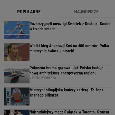
POPULARNE
NAJNOWSZE
Rozstrzygnęli mecz Igi Świątek z Kostiuk. Koniec
w trzech setach
Wielki bieg Anastazji Kuś na 400 metrów. Polka
mistrzynią świata juniorek!
Północna brama gazowa. Jak Polska buduje
nową architekturę energetyczną regionu
MATERIAŁ PROMOCYJNY
Mistrzyni olimpijska kończy karierę. To żona
znanego piłkarza
Najtrudniejszy mecz Świątek w Toronto. Szansa