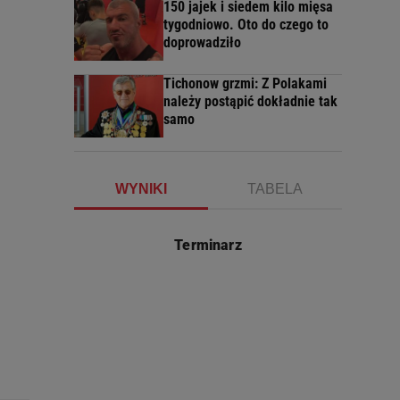
150 jajek i siedem kilo mięsa
tygodniowo. Oto do czego to
doprowadziło
Tichonow grzmi: Z Polakami
należy postąpić dokładnie tak
samo
WYNIKI
TABELA
Terminarz