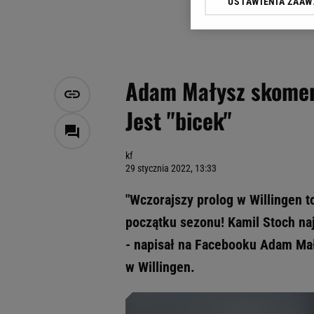
USTAWIENIA ZAA
Klikając „Akceptuję” wyra
Zaufanych Partnerów i A
dotyczące plików cookie,
odnośnik „Ustawienia pr
plików cookie możliwa je
Adam Małysz skoment
My, nasi Zaufani Partne
Jest "bicek"
Użycie dokładnych danych
Przechowywanie informacji
badnie odbiorców i uleps
kf
29 stycznia 2022, 13:33
"Wczorajszy prolog w Willingen to
początku sezonu! Kamil Stoch naj
- napisał na Facebooku Adam Ma
w Willingen.