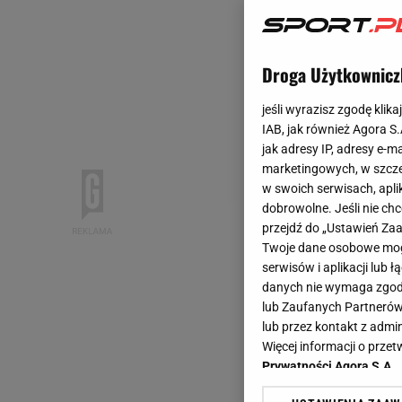
Droga Użytkownicz
jeśli wyrazisz zgodę klika
IAB, jak również Agora S
jak adresy IP, adresy e-m
marketingowych, w szcze
w swoich serwisach, aplik
dobrowolne. Jeśli nie ch
przejdź do „Ustawień Z
Twoje dane osobowe mogą
serwisów i aplikacji lub
danych nie wymaga zgody 
lub Zaufanych Partnerów
lub przez kontakt z admi
Więcej informacji o prz
Prywatności Agora S.A.