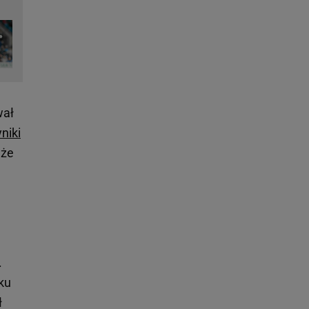
wał
niki
 że
.
tku
ł