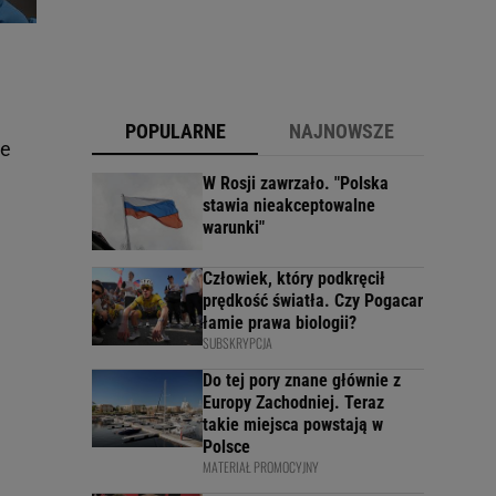
POPULARNE
NAJNOWSZE
ie
W Rosji zawrzało. "Polska
stawia nieakceptowalne
warunki"
Człowiek, który podkręcił
prędkość światła. Czy Pogacar
łamie prawa biologii?
SUBSKRYPCJA
Do tej pory znane głównie z
Europy Zachodniej. Teraz
takie miejsca powstają w
Polsce
MATERIAŁ PROMOCYJNY