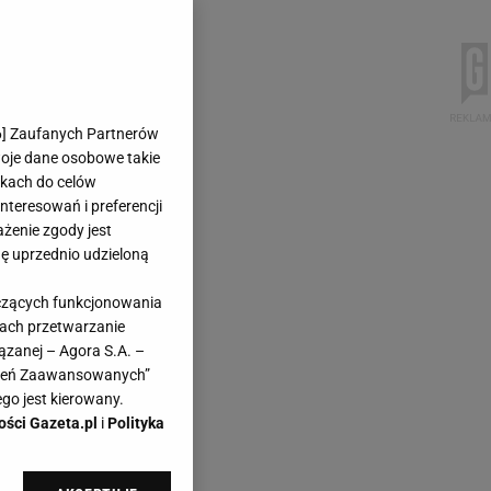
6
] Zaufanych Partnerów
woje dane osobowe takie
likach do celów
teresowań i preferencji
ażenie zgody jest
dę uprzednio udzieloną
yczących funkcjonowania
kach przetwarzanie
ązanej – Agora S.A. –
awień Zaawansowanych”
go jest kierowany.
ości Gazeta.pl
i
Polityka