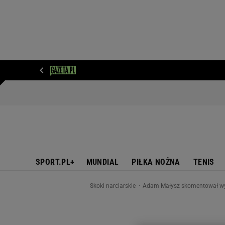
WIADOMOŚCI
NEXT
SPORT
PLOTEK
D
SPORT.PL+
MUNDIAL
PIŁKA NOŻNA
TENIS
Skoki narciarskie
Adam Małysz skomentował wyst