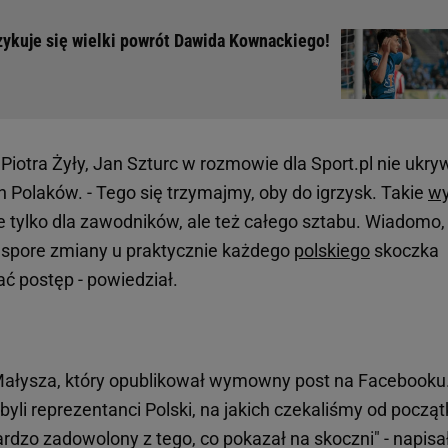
Szykuje się wielki powrót Dawida Kownackiego!
iotra Żyły, Jan Szturc w rozmowie dla Sport.pl nie ukry
ch Polaków. - Tego się trzymajmy, oby do igrzysk. Takie
wy
 tylko dla zawodników, ale też całego sztabu. Wiadomo,
le spore zmiany u praktycznie każdego
polskiego
skoczka
ać postęp - powiedział.
Małysza, który opublikował wymowny post na Facebooku
byli reprezentanci Polski, na jakich czekaliśmy od począ
ardzo zadowolony z tego, co pokazał na skoczni" - napisa