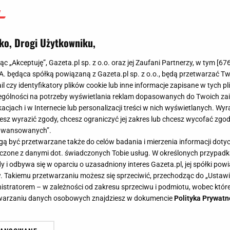
ko, Drogi Użytkowniku,
jąc „Akceptuję”, Gazeta.pl sp. z o.o. oraz jej Zaufani Partnerzy, w tym [
67
.A. będąca spółką powiązaną z Gazeta.pl sp. z o.o., będą przetwarzać T
ail czy identyfikatory plików cookie lub inne informacje zapisane w tych p
gólności na potrzeby wyświetlania reklam dopasowanych do Twoich zain
acjach i w Internecie lub personalizacji treści w nich wyświetlanych. Wyr
cesz wyrazić zgody, chcesz ograniczyć jej zakres lub chcesz wycofać zgo
aawansowanych”.
 być przetwarzane także do celów badania i mierzenia informacji dot
 łączone z danymi dot. świadczonych Tobie usług. W określonych przypad
i odbywa się w oparciu o uzasadniony interes Gazeta.pl, jej spółki powi
. Takiemu przetwarzaniu możesz się sprzeciwić, przechodząc do „Ust
nistratorem – w zależności od zakresu sprzeciwu i podmiotu, wobec które
etwarzaniu danych osobowych znajdziesz w dokumencie
Polityka Prywatn