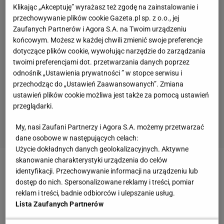
Klikając „Akceptuję” wyrażasz też zgodę na zainstalowanie i
przechowywanie plików cookie Gazeta.pl sp. z o.o., jej
Zaufanych Partnerów i Agora S.A. na Twoim urządzeniu
końcowym. Możesz w każdej chwili zmienić swoje preferencje
dotyczące plików cookie, wywołując narzędzie do zarządzania
twoimi preferencjami dot. przetwarzania danych poprzez
odnośnik „Ustawienia prywatności ” w stopce serwisu i
przechodząc do „Ustawień Zaawansowanych”. Zmiana
ustawień plików cookie możliwa jest także za pomocą ustawień
przeglądarki.
My, nasi Zaufani Partnerzy i Agora S.A. możemy przetwarzać
dane osobowe w następujących celach:
Użycie dokładnych danych geolokalizacyjnych. Aktywne
skanowanie charakterystyki urządzenia do celów
Zobacz wideo
Doleżal podsumowuje konkurs
identyfikacji. Przechowywanie informacji na urządzeniu lub
dostęp do nich. Spersonalizowane reklamy i treści, pomiar
drużynowy: Na pewno było nas stać na więcej
reklam i treści, badnie odbiorców i ulepszanie usług.
Lista Zaufanych Partnerów
Fatalne zawody w Zakopanem. Nie ma co liczyć na