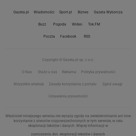
Gazeta.pl
Wiadomości
Sport.pl
Biznes
Gazeta Wyborcza
Buzz
Pogoda
Wideo
Tok.FM
Poczta
Facebook
RSS
Copyright © Gazeta.pl sp. z o.o.
O Nas
Staże u nas
Reklama
Polityka prywatności
Wszystkie artykuły
Zasady korzystania z portalu
Zgłoś uwagi
Ustawienia prywatności
Właściciel niniejszego serwisu nie wyraża zgody na zwielokrotnianie ani inne
korzystanie z utworów rozpowszechnionych w tym serwisie, w celu
eksploracji tekstów i danych. Więcej informacji w
zastrzeżeniu dot. eksploracji tekstów i danych