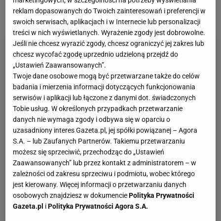
marketingowych, w szczególności na potrzeby wyświetlania
trzech. Żaden nie znalazł się w czołowej dziesiątce.
reklam dopasowanych do Twoich zainteresowań i preferencji w
Dramat, to mało powiedziane.
swoich serwisach, aplikacjach i w Internecie lub personalizacji
treści w nich wyświetlanych. Wyrażenie zgody jest dobrowolne.
Jeśli nie chcesz wyrazić zgody, chcesz ograniczyć jej zakres lub
chcesz wycofać zgodę uprzednio udzieloną przejdź do
„Ustawień Zaawansowanych”.
Twoje dane osobowe mogą być przetwarzane także do celów
badania i mierzenia informacji dotyczących funkcjonowania
serwisów i aplikacji lub łączone z danymi dot. świadczonych
Tobie usług. W określonych przypadkach przetwarzanie
danych nie wymaga zgody i odbywa się w oparciu o
uzasadniony interes Gazeta.pl, jej spółki powiązanej – Agora
S.A. – lub Zaufanych Partnerów. Takiemu przetwarzaniu
możesz się sprzeciwić, przechodząc do „Ustawień
Zaawansowanych” lub przez kontakt z administratorem – w
zależności od zakresu sprzeciwu i podmiotu, wobec którego
jest kierowany. Więcej informacji o przetwarzaniu danych
osobowych znajdziesz w dokumencie
Polityka Prywatności
Gazeta.pl
i
Polityka Prywatności Agora S.A.