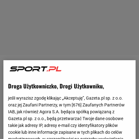
Wielka Krokiew
nie okazała się ani magiczna, ani
nawet optymistyczna dla
polskich
skoczków. To
Droga Użytkowniczko, Drogi Użytkowniku,
wręcz katastrofa, co zafundowali nasi zawodnicy
kilku tysiącom widzów, którzy pojechali do
jeśli wyrazisz zgodę klikając „Akceptuję”, Gazeta.pl sp. z o.o.
Zakopanego, aby obejrzeć ich odrodzenie.
oraz jej Zaufani Partnerzy, w tym [
676
] Zaufanych Partnerów
IAB, jak również Agora S.A. będąca spółką powiązaną z
Przynajmniej takie nadzieje kibice mieli. Żaden z
Gazeta.pl sp. z o.o., będą przetwarzać Twoje dane osobowe
podopiecznych
Michala Doleżala
nie odegrał
takie jak adresy IP, adresy e-mail czy identyfikatory plików
znaczącej roli. Do drugiej
serii
awansowało tylko
cookie lub inne informacje zapisane w tych plikach do celów