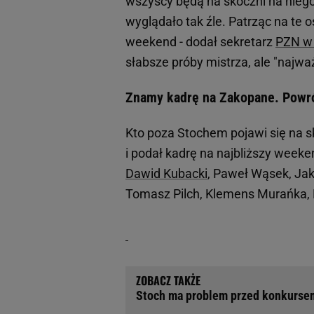
wszyscy będą na skoczni na niego 
wyglądało tak źle. Patrząc na te o
weekend - dodał sekretarz
PZN
w
słabsze próby mistrza, ale "najważ
Znamy kadrę na Zakopane. Powró
Kto poza Stochem pojawi się na s
i podał kadrę na najbliższy weeke
Dawid Kubacki
, Paweł Wąsek, Jak
Tomasz Pilch, Klemens Murańka, K
Stoch ma problem przed konkurse