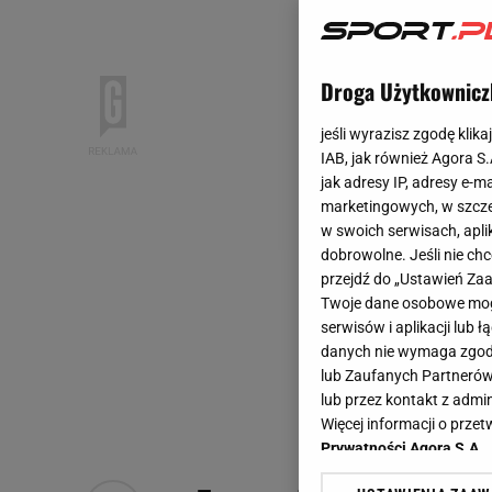
Droga Użytkownicz
jeśli wyrazisz zgodę klika
IAB, jak również Agora S
jak adresy IP, adresy e-m
marketingowych, w szcze
w swoich serwisach, aplik
dobrowolne. Jeśli nie ch
przejdź do „Ustawień Z
Twoje dane osobowe mogą
serwisów i aplikacji lub
danych nie wymaga zgody 
lub Zaufanych Partnerów
lub przez kontakt z admi
Więcej informacji o prz
Prywatności Agora S.A.