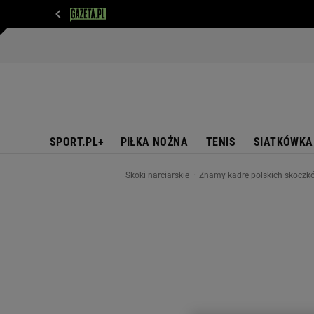
WIADOMOŚCI
NEXT
SPORT
PLOTEK
D
SPORT.PL+
PIŁKA NOŻNA
TENIS
SIATKÓWKA
Skoki narciarskie
Znamy kadrę polskich skocz