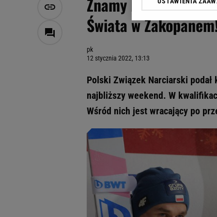
Znamy kadrę polski
USTAWIENIA ZAA
Klikając „Akceptuję” wyra
Zaufanych Partnerów i A
Świata w Zakopanem
dotyczące plików cookie,
odnośnik „Ustawienia pr
plików cookie możliwa je
pk
12 stycznia 2022, 13:13
My, nasi Zaufani Partne
Użycie dokładnych danych
Polski Związek Narciarski podał
Przechowywanie informacji
najbliższy weekend. W kwalifika
badnie odbiorców i uleps
Wśród nich jest wracający po prz