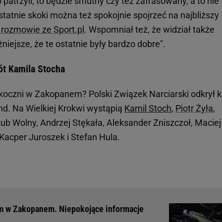
patrzyli, to będzie smutny czy też zafrasowany, a to nie
statnie skoki można też spokojnie spojrzeć na najbliższy
 rozmowie ze Sport.pl
. Wspomniał też, że widział także
niejsze, że te ostatnie były bardzo dobre".
t Kamila Stocha
koczni w Zakopanem? Polski Związek Narciarski odkrył k
nd. Na Wielkiej Krokwi wystąpią
Kamil Stoch
,
Piotr Żyła
,
ub Wolny, Andrzej Stękała, Aleksander Zniszczoł, Maciej
acper Juroszek i Stefan Hula.
m w Zakopanem. Niepokojące informacje