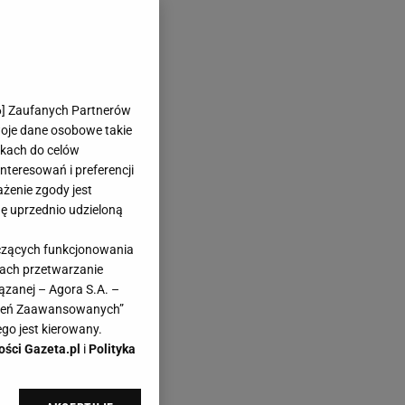
6
] Zaufanych Partnerów
woje dane osobowe takie
likach do celów
teresowań i preferencji
ażenie zgody jest
dę uprzednio udzieloną
yczących funkcjonowania
kach przetwarzanie
ązanej – Agora S.A. –
awień Zaawansowanych”
go jest kierowany.
ości Gazeta.pl
i
Polityka