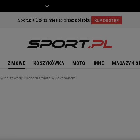
ZIECKO
MOTO
ZIMOWE
KOSZYKÓWKA
MOTO
INNE
MAGAZYN S
ków na zawody Pucharu Świata w Zakopanem!