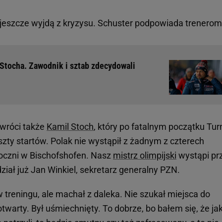
jeszcze wyjdą z kryzysu. Schuster podpowiada trenerom
a Stocha. Zawodnik i sztab zdecydowali
 wróci także
Kamil Stoch
, który po fatalnym początku Tur
szty startów. Polak nie wystąpił z żadnym z czterech
koczni w Bischofshofen. Nasz
mistrz olimpijski
wystąpi pr
ział już Jan Winkiel, sekretarz generalny PZN.
 treningu, ale machał z daleka. Nie szukał miejsca do
 otwarty. Był uśmiechnięty. To dobrze, bo bałem się, że ja