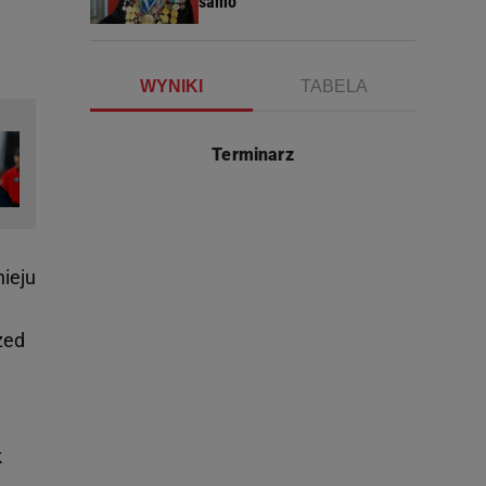
samo
WYNIKI
TABELA
Terminarz
nieju
zed
k