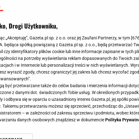
ko, Drogi Użytkowniku,
jąc „Akceptuję”, Gazeta.pl sp. z o.o. oraz jej Zaufani Partnerzy, w tym [
67
.A. będąca spółką powiązaną z Gazeta.pl sp. z o.o., będą przetwarzać T
ail czy identyfikatory plików cookie lub inne informacje zapisane w tych p
gólności na potrzeby wyświetlania reklam dopasowanych do Twoich zain
acjach i w Internecie lub personalizacji treści w nich wyświetlanych. Wyr
cesz wyrazić zgody, chcesz ograniczyć jej zakres lub chcesz wycofać zgo
aawansowanych”.
 być przetwarzane także do celów badania i mierzenia informacji dot
 łączone z danymi dot. świadczonych Tobie usług. W określonych przypad
i odbywa się w oparciu o uzasadniony interes Gazeta.pl, jej spółki powi
. Takiemu przetwarzaniu możesz się sprzeciwić, przechodząc do „Ust
nistratorem – w zależności od zakresu sprzeciwu i podmiotu, wobec które
etwarzaniu danych osobowych znajdziesz w dokumencie
Polityka Prywatn