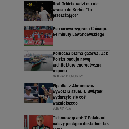
Brat Grbicia radzi mu nie
wracać do Serbii. "To
przerażające"
Pucharowa wygrana Chicago.
64 minuty Lewandowskiego
Północna brama gazowa. Jak
Polska buduje nową
architekturę energetyczną
regionu
MATERIAŁ PROMOCYJNY
Wpadka z Abramowicz
wywołała szum. U Świątek
wydarzyło się coś
ważniejszego
SUBSKRYPCJA
Tichonow grzmi: Z Polakami
należy postąpić dokładnie tak