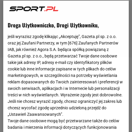
Droga Użytkowniczko, Drogi Użytkowniku,
jeśli wyrazisz zgodę klikając „Akceptuję”, Gazeta.pl sp. z o.o.
oraz jej Zaufani Partnerzy, w tym [
676
] Zaufanych Partnerów
IAB, jak również Agora S.A. będąca spółką powiązaną z
Gazeta.pl sp. z o.o., będą przetwarzać Twoje dane osobowe
takie jak adresy IP, adresy e-mail czy identyfikatory plików
cookie lub inne informacje zapisane w tych plikach do celów
Kamil Stoch
, po tym jak został wycofany z
Turnieju
marketingowych, w szczególności na potrzeby wyświetlania
Czterech Skoczni
, odpoczął kilka dni w domu. W
reklam dopasowanych do Twoich zainteresowań i preferencji w
poniedziałek wrócił jednak do treningów. - Trenował
swoich serwisach, aplikacjach i w Internecie lub personalizacji
treści w nich wyświetlanych. Wyrażenie zgody jest dobrowolne.
na
Wielkiej Krokwi
pod
okiem
Grzegorza Sobczyka -
Jeśli nie chcesz wyrazić zgody, chcesz ograniczyć jej zakres lub
potwierdził w programie Sport.pl LIVE Jan Winkiel,
chcesz wycofać zgodę uprzednio udzieloną przejdź do
sekretarz generalny
Polskiego Związku
„Ustawień Zaawansowanych”.
Twoje dane osobowe mogą być przetwarzane także do celów
Narciarskiego
.
badania i mierzenia informacji dotyczących funkcjonowania