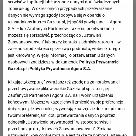
serwisów i aplikacji lub łączone z danymi dot. świadczonych
Tobie usług. W określonych przypadkach przetwarzanie
danych nie wymaga zgody i odbywa się w oparciu o
uzasadniony interes Gazeta.pl, jej spółki powiązanej – Agora
S.A. – lub Zaufanych Partnerów. Takiemu przetwarzaniu
możesz się sprzeciwić, przechodząc do „Ustawień
Zaawansowanych” lub przez kontakt z administratorem – w
zależności od zakresu sprzeciwu i podmiotu, wobec którego
jest kierowany. Więcej informacji o przetwarzaniu danych
osobowych znajdziesz w dokumencie
Polityka Prywatności
Gazeta.pl
i
Polityka Prywatności Agora S.A.
Klikając „Akceptuję” wyrażasz też zgodę na zainstalowanie i
przechowywanie plików cookie Gazeta.pl sp. z o.o., jej
Zaufanych Partnerów i Agora S.A. na Twoim urządzeniu
końcowym. Możesz w każdej chwili zmienić swoje preferencje
dotyczące plików cookie, wywołując narzędzie do zarządzania
twoimi preferencjami dot. przetwarzania danych poprzez
odnośnik „Ustawienia prywatności ” w stopce serwisu i
przechodząc do „Ustawień Zaawansowanych”. Zmiana
ustawień plików cookie możliwa jest także za pomocą ustawień