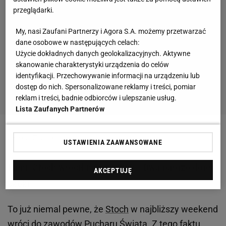
przeglądarki.
My, nasi Zaufani Partnerzy i Agora S.A. możemy przetwarzać
dane osobowe w następujących celach:
Użycie dokładnych danych geolokalizacyjnych. Aktywne
skanowanie charakterystyki urządzenia do celów
identyfikacji. Przechowywanie informacji na urządzeniu lub
dostęp do nich. Spersonalizowane reklamy i treści, pomiar
reklam i treści, badnie odbiorców i ulepszanie usług.
Lista Zaufanych Partnerów
Zobacz wideo
USTAWIENIA ZAAWANSOWANE
Kamil Stoch wrócił na skocznię. "Dwa bardzo dobre
AKCEPTUJĘ
skoki"
To już niemal pewne, że
Stoch
w najbliższy weekend
wróci do zawodów Pucharu Świata. Z tego faktu