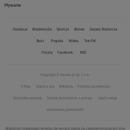
Pływanie
Gazeta.pl
Wiadomości
Sport.pl
Biznes
Gazeta Wyborcza
Buzz
Pogoda
Wideo
Tok.FM
Poczta
Facebook
RSS
Copyright © Gazeta.pl sp. z o.o.
O Nas
Staże u nas
Reklama
Polityka prywatności
Wszystkie artykuły
Zasady korzystania z portalu
Zgłoś uwagi
Ustawienia prywatności
Właściciel niniejszego serwisu nie wyraża zgody na zwielokrotnianie ani inne