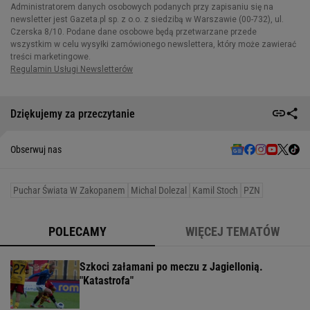
Dziękujemy za przeczytanie
Obserwuj nas
Puchar Świata W Zakopanem
Michal Dolezal
Kamil Stoch
PZN
POLECAMY
WIĘCEJ TEMATÓW
Szkoci załamani po meczu z Jagiellonią.
"Katastrofa"