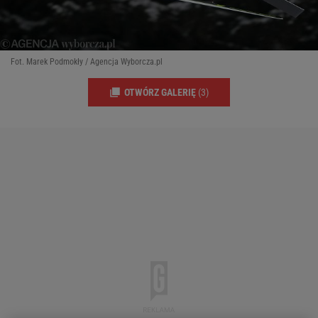
Fot. Marek Podmokły / Agencja Wyborcza.pl
OTWÓRZ GALERIĘ
(3)