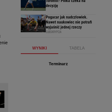
Toronto? Polka czeka na
decyzję
Pogacar jak nadczłowiek.
Nawet naukowiec nie potrafi
wyjaśnić jednej rzeczy
SUBSKRYPCJA
h
enie
WYNIKI
TABELA
Terminarz