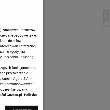
6
] Zaufanych Partnerów
woje dane osobowe takie
likach do celów
teresowań i preferencji
ażenie zgody jest
dę uprzednio udzieloną
yczących funkcjonowania
kach przetwarzanie
ązanej – Agora S.A. –
awień Zaawansowanych”
go jest kierowany.
ości Gazeta.pl
i
Polityka