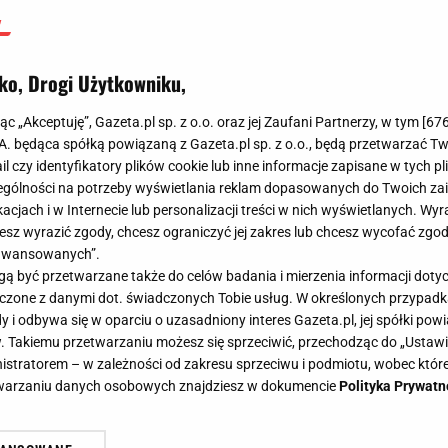
ko, Drogi Użytkowniku,
jąc „Akceptuję”, Gazeta.pl sp. z o.o. oraz jej Zaufani Partnerzy, w tym [
67
.A. będąca spółką powiązaną z Gazeta.pl sp. z o.o., będą przetwarzać T
ail czy identyfikatory plików cookie lub inne informacje zapisane w tych p
gólności na potrzeby wyświetlania reklam dopasowanych do Twoich zain
acjach i w Internecie lub personalizacji treści w nich wyświetlanych. Wyr
cesz wyrazić zgody, chcesz ograniczyć jej zakres lub chcesz wycofać zgo
aawansowanych”.
 być przetwarzane także do celów badania i mierzenia informacji dot
 łączone z danymi dot. świadczonych Tobie usług. W określonych przypad
i odbywa się w oparciu o uzasadniony interes Gazeta.pl, jej spółki powi
. Takiemu przetwarzaniu możesz się sprzeciwić, przechodząc do „Ust
nistratorem – w zależności od zakresu sprzeciwu i podmiotu, wobec które
etwarzaniu danych osobowych znajdziesz w dokumencie
Polityka Prywatn