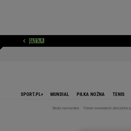
WIADOMOŚCI
NEXT
SPORT
PLOTEK
D
SPORT.PL+
MUNDIAL
PIŁKA NOŻNA
TENIS
Skoki narciarskie
Trener norweskich skoczków p