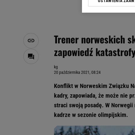
USTAWIENIA ZAA
Klikając „Akceptuję” wyra
Zaufanych Partnerów i A
dotyczące plików cookie,
odnośnik „Ustawienia pr
plików cookie możliwa je
Trener norweskich s
My, nasi Zaufani Partne
zapowiedź katastrofy
Użycie dokładnych danych
Przechowywanie informacji
badnie odbiorców i uleps
kg
20 października 2021, 08:24
Konflikt w Norweskim Związku Na
kadry, zapowiada, że może nie p
straci swoją posadę. W Norwegii 
kadrze w sezonie olimpijskim.