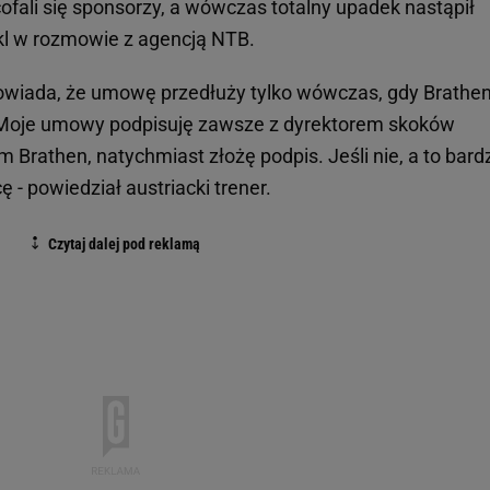
ofali się sponsorzy, a wówczas totalny upadek nastąpił
kl w rozmowie z agencją NTB.
wiada, że umowę przedłuży tylko wówczas, gdy Brathe
 Moje umowy podpisuję zawsze z dyrektorem skoków
nim Brathen, natychmiast złożę podpis. Jeśli nie, a to bard
- powiedział austriacki trener.