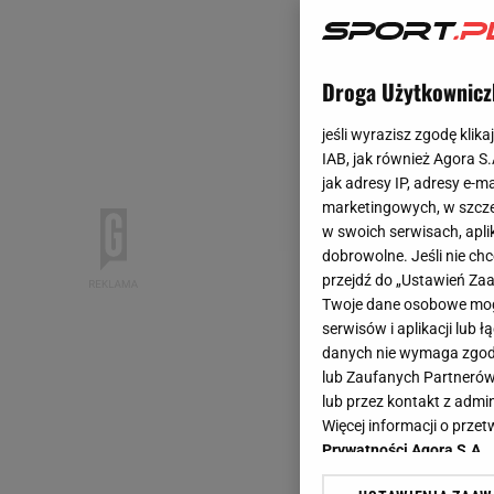
Droga Użytkownicz
jeśli wyrazisz zgodę klika
IAB, jak również Agora S
jak adresy IP, adresy e-m
marketingowych, w szcze
w swoich serwisach, aplik
dobrowolne. Jeśli nie ch
przejdź do „Ustawień Z
Twoje dane osobowe mogą
serwisów i aplikacji lub
danych nie wymaga zgody 
lub Zaufanych Partnerów
lub przez kontakt z admi
Więcej informacji o prz
Prywatności Agora S.A.