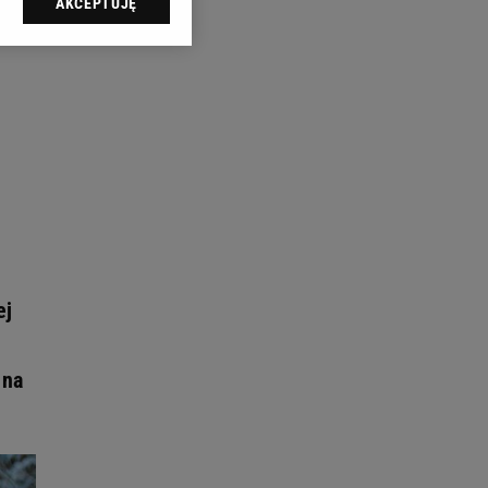
AKCEPTUJĘ
l sp. z o.o., jej
ić swoje preferencje
arzania danych poprzez
ych”. Zmiana ustawień
ach:
 celów identyfikacji.
omiar reklam i treści,
ej
 na