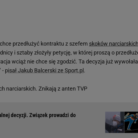
 chce przedłużyć kontraktu z szefem
skoków narciarskic
dnicy i sztaby złożyły petycję, w której proszą o przedłuż
acja wciąż nie chce się zgodzić. Ta decyzja już wywołała
 - p
isał Jakub Balcerski ze Sport.pl
.
h narciarskich. Znikają z anten TVP
lnej decyzji. Związek prowadzi do