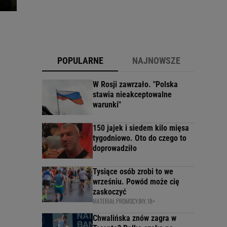
POPULARNE
NAJNOWSZE
W Rosji zawrzało. "Polska
stawia nieakceptowalne
warunki"
150 jajek i siedem kilo mięsa
tygodniowo. Oto do czego to
doprowadziło
Tysiące osób zrobi to we
wrześniu. Powód może cię
zaskoczyć
MATERIAŁ PROMOCYJNY, 18+
Chwalińska znów zagra w