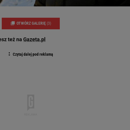
OTWÓRZ GALERIĘ
(3)
esz też na
Gazeta.pl