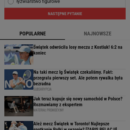
łyżwiarstwo figurowe
NASTĘPNE PYTANIE
POPULARNE
NAJNOWSZE
Świątek odwróciła losy meczu z Kostiuk! 6:2 na
koniec
Na taki mecz Ig Światęk czekaliśmy. Fakt:
przegrała pierwszy set. Ale potem rywalka była
bezradna
SUBSKRYPCJA
Jak teraz kupuje się nowy samochód w Polsce?
Rozmawiamy z ekspertem
MATERIAŁ PROMOCYJNY
Ależ mecz Świątek w Toronto! Najlepsze
spotkanie Polki w sezonie? [ZAPIS RELACJI]