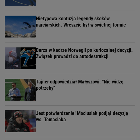
Nietypowa kontuzja legendy skoków
narciarskich. Wreszcie był w świetnej formie
Burza w kadrze Norwegii po kuriozalnej decyzji.
Związek prowadzi do autodestrukcji
Tajner odpowiedział Małyszowi. "Nie widzę
potrzeby"
Jest potwierdzenie! Maciusiak podjął decyzję
ws. Tomasiaka