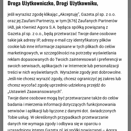
Droga Użytkowniczko, Drogi Użytkowniku,
jeśli wyrazisz zgodę klikając „Akceptuję”, Gazeta.pl sp. z o.o.
oraz jej Zaufani Partnerzy, w tym [
676
] Zaufanych Partnerów
IAB, jak również Agora S.A. będąca spółką powiązaną z
W świecie
skoków narciarskich
w ostatnich
Gazeta.pl sp. z o.o., będą przetwarzać Twoje dane osobowe
tygodniach bardzo głośno jest o sytuacji w
takie jak adresy IP, adresy e-mail czy identyfikatory plików
cookie lub inne informacje zapisane w tych plikach do celów
norweskiej drużynie narodowej. Wszystko za sprawą
marketingowych, w szczególności na potrzeby wyświetlania
głośnego konfliktu pomiędzy tamtejszym związek i
reklam dopasowanych do Twoich zainteresowań i preferencji w
szefem skoków narciarskich Clasem Braathenem.
swoich serwisach, aplikacjach i w Internecie lub personalizacji
treści w nich wyświetlanych. Wyrażenie zgody jest dobrowolne.
Kibice ze Skandynawii otrzymali jednak jedną bardzo
Jeśli nie chcesz wyrazić zgody, chcesz ograniczyć jej zakres lub
dobrą wiadomość.
chcesz wycofać zgodę uprzednio udzieloną przejdź do
„Ustawień Zaawansowanych”.
Twoje dane osobowe mogą być przetwarzane także do celów
badania i mierzenia informacji dotyczących funkcjonowania
serwisów i aplikacji lub łączone z danymi dot. świadczonych
Tobie usług. W określonych przypadkach przetwarzanie
danych nie wymaga zgody i odbywa się w oparciu o
uzasadniony interes Gazeta.pl, jej spółki powiązanej – Agora