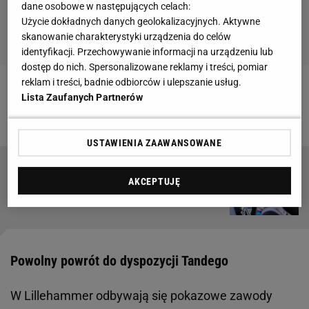
dane osobowe w następujących celach:
Użycie dokładnych danych geolokalizacyjnych. Aktywne
skanowanie charakterystyki urządzenia do celów
identyfikacji. Przechowywanie informacji na urządzeniu lub
dostęp do nich. Spersonalizowane reklamy i treści, pomiar
reklam i treści, badnie odbiorców i ulepszanie usług.
Zobacz wideo
Potworny upadek Tandego w Planicy.
Lista Zaufanych Partnerów
"To było bardzo mocne uderzenie"
USTAWIENIA ZAAWANSOWANE
Kamil Stoch nietypowym zdjęciem zachwycił
AKCEPTUJĘ
kibiców! "Primabalerina"
Powolny powrót do dyspozycji Tandego
W Lillehammer odbywają się pokazowe zawody