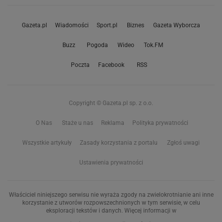
Gazeta.pl
Wiadomości
Sport.pl
Biznes
Gazeta Wyborcza
Buzz
Pogoda
Wideo
Tok.FM
Poczta
Facebook
RSS
Copyright © Gazeta.pl sp. z o.o.
O Nas
Staże u nas
Reklama
Polityka prywatności
Wszystkie artykuły
Zasady korzystania z portalu
Zgłoś uwagi
Ustawienia prywatności
Właściciel niniejszego serwisu nie wyraża zgody na zwielokrotnianie ani inne
korzystanie z utworów rozpowszechnionych w tym serwisie, w celu
eksploracji tekstów i danych. Więcej informacji w