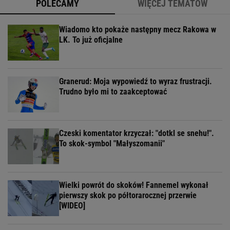
POLECAMY
WIĘCEJ TEMATÓW
Wiadomo kto pokaże następny mecz Rakowa w
LK. To już oficjalne
Granerud: Moja wypowiedź to wyraz frustracji.
Trudno było mi to zaakceptować
Czeski komentator krzyczał: "dotkl se snehu!".
To skok-symbol "Małyszomanii"
Wielki powrót do skoków! Fannemel wykonał
pierwszy skok po półtorarocznej przerwie
[WIDEO]