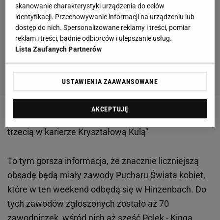
skanowanie charakterystyki urządzenia do celów
identyfikacji. Przechowywanie informacji na urządzeniu lub
dostęp do nich. Spersonalizowane reklamy i treści, pomiar
reklam i treści, badnie odbiorców i ulepszanie usług.
Lista Zaufanych Partnerów
USTAWIENIA ZAAWANSOWANE
AKCEPTUJĘ
Zobacz wideo
"Kamil Stoch ruszył w pogoń za
trzecią w karierze Kryształową Kulą"
To tym gorsza informacja, że znacznie liczniejszą
obsadę będą miały zawody Pucharu Świata kobiet,
które w ten weekend odbędą się w Hinzenbach. Do
tych zawodów zgłoszonych zostało aż 70
zawodniczek, wśród nich aż sześć
Polek
-
Kinga