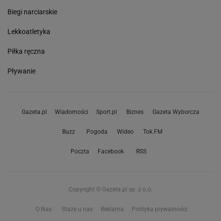
Biegi narciarskie
Lekkoatletyka
Piłka ręczna
Pływanie
Gazeta.pl
Wiadomości
Sport.pl
Biznes
Gazeta Wyborcza
Buzz
Pogoda
Wideo
Tok.FM
Poczta
Facebook
RSS
Copyright © Gazeta.pl sp. z o.o.
O Nas
Staże u nas
Reklama
Polityka prywatności