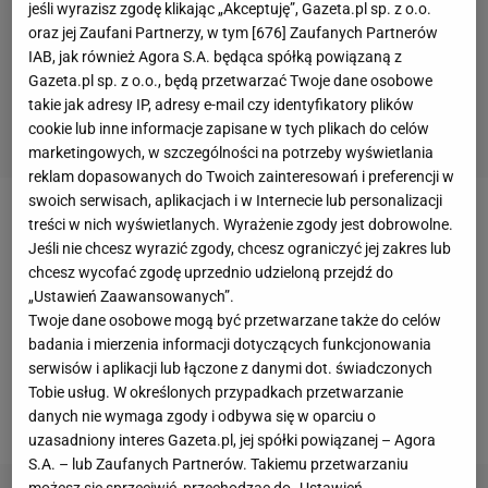
jeśli wyrazisz zgodę klikając „Akceptuję”, Gazeta.pl sp. z o.o.
oraz jej Zaufani Partnerzy, w tym [
676
] Zaufanych Partnerów
IAB, jak również Agora S.A. będąca spółką powiązaną z
Gazeta.pl sp. z o.o., będą przetwarzać Twoje dane osobowe
takie jak adresy IP, adresy e-mail czy identyfikatory plików
cookie lub inne informacje zapisane w tych plikach do celów
marketingowych, w szczególności na potrzeby wyświetlania
reklam dopasowanych do Twoich zainteresowań i preferencji w
swoich serwisach, aplikacjach i w Internecie lub personalizacji
Po raz kolejny w tym sezonie okazuje się, że
treści w nich wyświetlanych. Wyrażenie zgody jest dobrowolne.
Jeśli nie chcesz wyrazić zgody, chcesz ograniczyć jej zakres lub
kwalifikacje do konkursu indywidualnego są zupełnie
chcesz wycofać zgodę uprzednio udzieloną przejdź do
niepotrzebne. W
Klingenthal
do zawodów
„Ustawień Zaawansowanych”.
zgłoszonych zostało tylko 50
zawodników
, przez co
Twoje dane osobowe mogą być przetwarzane także do celów
badania i mierzenia informacji dotyczących funkcjonowania
organizatorzy podjęli decyzję o zastąpieniu ich
serwisów i aplikacji lub łączone z danymi dot. świadczonych
prologiem, w którym wystartują wszyscy zawodnicy.
Tobie usług. W określonych przypadkach przetwarzanie
Przed nim odbędą się dwie serie treningowe.
danych nie wymaga zgody i odbywa się w oparciu o
uzasadniony interes Gazeta.pl, jej spółki powiązanej – Agora
S.A. – lub Zaufanych Partnerów. Takiemu przetwarzaniu