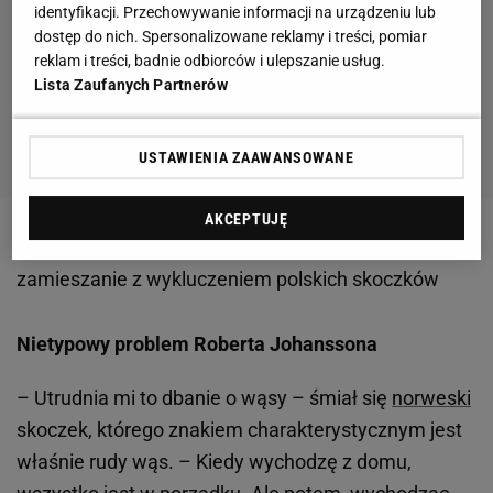
identyfikacji. Przechowywanie informacji na urządzeniu lub
dostęp do nich. Spersonalizowane reklamy i treści, pomiar
reklam i treści, badnie odbiorców i ulepszanie usług.
Lista Zaufanych Partnerów
USTAWIENIA ZAAWANSOWANE
AKCEPTUJĘ
Zobacz wideo
Kamil Stoch wymownie skomentował
zamieszanie z wykluczeniem polskich skoczków
Nietypowy problem Roberta Johanssona
– Utrudnia mi to dbanie o wąsy – śmiał się
norweski
skoczek, którego znakiem charakterystycznym jest
właśnie rudy wąs. – Kiedy wychodzę z domu,