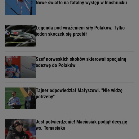
Nowe światło na fatalny występ w Innsbrucku
Legenda pod wrażeniem siły Polaków. Tylko
jeden skoczek się przebił
Szef norweskich skoków skierował specjalną
odezwę do Polaków
Tajner odpowiedział Małyszowi. "Nie widzę
potrzeby"
Jest potwierdzenie! Maciusiak podjął decyzję
ws. Tomasiaka