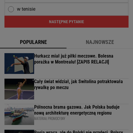
w tenisie
NASTĘPNE PYTANIE
POPULARNE
NAJNOWSZE
Hurkacz miał już piłki meczowe. Bolesna
porażka w Montrealu! [ZAPIS RELACJI]
Cały świat widział, jak Switolina potraktowała
rywalkę po meczu
Północna brama gazowa. Jak Polska buduje
nową architekturę energetyczną regionu
MATERIAŁ PROMOCYJNY
Rosja wraca, ale do Polski nie przyleci. Polscy