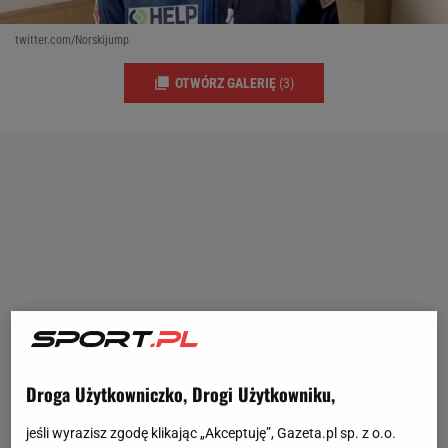
twitter.com/Norskijump
OTWÓRZ GALERIĘ
(3)
Droga Użytkowniczko, Drogi Użytkowniku,
jeśli wyrazisz zgodę klikając „Akceptuję”, Gazeta.pl sp. z o.o.