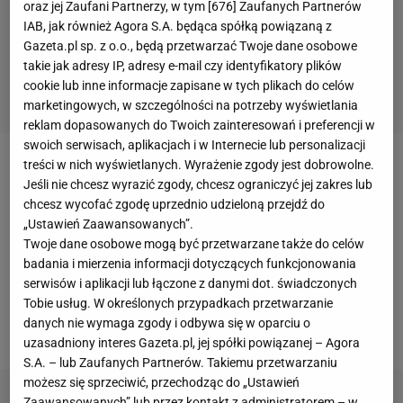
oraz jej Zaufani Partnerzy, w tym [
676
] Zaufanych Partnerów
IAB, jak również Agora S.A. będąca spółką powiązaną z
Gazeta.pl sp. z o.o., będą przetwarzać Twoje dane osobowe
takie jak adresy IP, adresy e-mail czy identyfikatory plików
cookie lub inne informacje zapisane w tych plikach do celów
marketingowych, w szczególności na potrzeby wyświetlania
reklam dopasowanych do Twoich zainteresowań i preferencji w
swoich serwisach, aplikacjach i w Internecie lub personalizacji
treści w nich wyświetlanych. Wyrażenie zgody jest dobrowolne.
Pandemia koronawirusa
sprawiła, że musimy radzić
Jeśli nie chcesz wyrazić zgody, chcesz ograniczyć jej zakres lub
sobie z problemami, których nigdy wcześniej byśmy
chcesz wycofać zgodę uprzednio udzieloną przejdź do
się nie spodziewali. Niektóre są poważnymi
„Ustawień Zaawansowanych”.
Twoje dane osobowe mogą być przetwarzane także do celów
kłopotami, niektóre mogą wydawać się błahe, ale
badania i mierzenia informacji dotyczących funkcjonowania
tak czy siak, powodują nerwy. Coś o tym może
serwisów i aplikacji lub łączone z danymi dot. świadczonych
powiedzieć
Robert Johansson
, któremu
Tobie usług. W określonych przypadkach przetwarzanie
danych nie wymaga zgody i odbywa się w oparciu o
przeszkadza noszenie maseczki.
uzasadniony interes Gazeta.pl, jej spółki powiązanej – Agora
S.A. – lub Zaufanych Partnerów. Takiemu przetwarzaniu
możesz się sprzeciwić, przechodząc do „Ustawień
Zaawansowanych” lub przez kontakt z administratorem – w