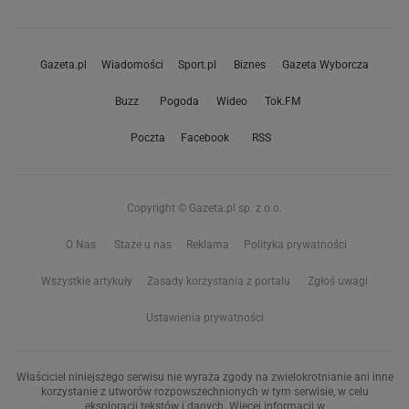
Gazeta.pl
Wiadomości
Sport.pl
Biznes
Gazeta Wyborcza
Buzz
Pogoda
Wideo
Tok.FM
Poczta
Facebook
RSS
Copyright © Gazeta.pl sp. z o.o.
O Nas
Staże u nas
Reklama
Polityka prywatności
Wszystkie artykuły
Zasady korzystania z portalu
Zgłoś uwagi
Ustawienia prywatności
Właściciel niniejszego serwisu nie wyraża zgody na zwielokrotnianie ani inne
korzystanie z utworów rozpowszechnionych w tym serwisie, w celu
eksploracji tekstów i danych. Więcej informacji w